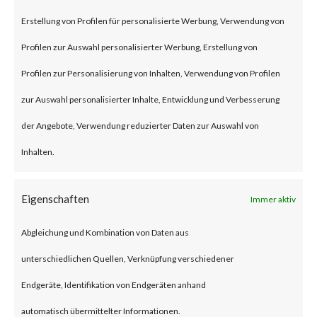
remote code execution
Erstellung von Profilen für personalisierte Werbung, Verwendung von
vulnerability that affects the
Profilen zur Auswahl personalisierter Werbung, Erstellung von
unmitigated Citrix NetScaler
Profilen zur Personalisierung von Inhalten, Verwendung von Profilen
ADC and NetScaler Gateway
zur Auswahl personalisierter Inhalte, Entwicklung und Verbesserung
products.
der Angebote, Verwendung reduzierter Daten zur Auswahl von
Inhalten.
To be vulnerable, those products
must be configured as a
Eigenschaften
Immer aktiv
gateway or as an
Abgleichung und Kombination von Daten aus
authentication, authorization
unterschiedlichen Quellen, Verknüpfung verschiedener
and auditing (AAA) virtual
Endgeräte, Identifikation von Endgeräten anhand
server. The advisory also states
automatisch übermittelter Informationen.