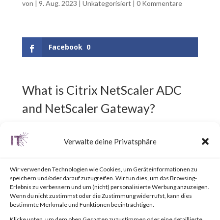
von
|
9. Aug. 2023
|
Unkategorisiert
|
0 Kommentare
Facebook
0
What is Citrix NetScaler ADC
and NetScaler Gateway?
Citrix NetScaler ADC,
Verwalte deine Privatsphäre
previously known as Citrix ADC,
Wir verwenden Technologien wie Cookies, um Geräteinformationen zu
is an Application Delivery
speichern und/oder darauf zuzugreifen. Wir tun dies, um das Browsing-
Erlebnis zu verbessern und um (nicht) personalisierte Werbung anzuzeigen.
Controller (ADC) designed to
Wenn du nicht zustimmst oder die Zustimmung widerrufst, kann dies
bestimmte Merkmale und Funktionen beeinträchtigen.
achieve secure and optimized
Klicke unten, um dem oben Gesagten zuzustimmen oder eine detaillierte