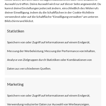
network traffic.
Auswahl zu treffen. Deine Auswahl wird nur auf dieser Seite angewendet. Du
kannst deine Einstellungen jederzeit ändern, einschließlich des Widerrufs
deiner Einwilligung, indem du die Schaltflächen in der Cookie-Richtlinie
verwendest oder auf die Schaltfläche "Einwilligung verwalten" am unteren
Citrix NetScaler Gateway,
Bildschirmrand klickst.
previously known as Citrix
Statistiken
Gateway, is an SSL-VPN solution
Speichern von oder Zugriff auf Informationen auf einem Endgerät,
designed to provide secure and
Messung der Werbeleistung, Messung der Performance von Inhalten,
optimized remote access.
Analyse von Zielgruppen durch Statistiken oder Kombinationen von
What is the Attack?
Daten aus verschiedenen Quellen.
According to the advisory
Marketing
published by Citrix, CVE-2023-
Speichern von oder Zugriff auf Informationen auf einem Endgerät,
3519 is an unauthenticated
Verwendung reduzierter Daten zur Auswahl von Werbeanzeigen,