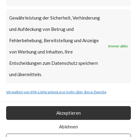
that Citrix managed servers are
already mitigated and no action
Gewährleistung der Sicherheit, Verhinderung
is required.
und Aufdeckung von Betrug und
Why is this Significant?
Fehlerbehebung, Bereitstellung und Anzeige
Immer aktiv
von Werbung und Inhalten, Ihre
This is significant because the
Entscheidungen zum Datenschutz speichern
Citrix advisory acknowledged
und übermitteln.
that CVE-2023-3519 was
Verwalten von 696-Lieferanten
Lese mehr über diese Zwecke
exploited in the wild. Also, CISA
added the vulnerability to the
Akzeptieren
Known Exploited Vulnerabilities
Catalog on July 19th, 2023.
Ablehnen