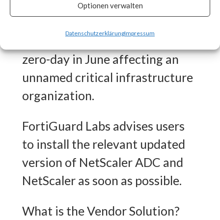
CISA released an advisory on
Optionen verwalten
July 20th stating that the
Datenschutzerklärung
Impressum
vulnerability was exploited as a
zero-day in June affecting an
unnamed critical infrastructure
organization.
FortiGuard Labs advises users
to install the relevant updated
version of NetScaler ADC and
NetScaler as soon as possible.
What is the Vendor Solution?