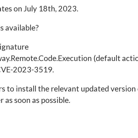
Imm
ates on July 18th, 2023.
halten, Ihre Entscheidungen zum Datenschutz speichern und
tteln.
 available?
signature
way.Remote.Code.Execution (default acti
or CVE-2023-3519.
s to install the relevant updated version
 as soon as possible.