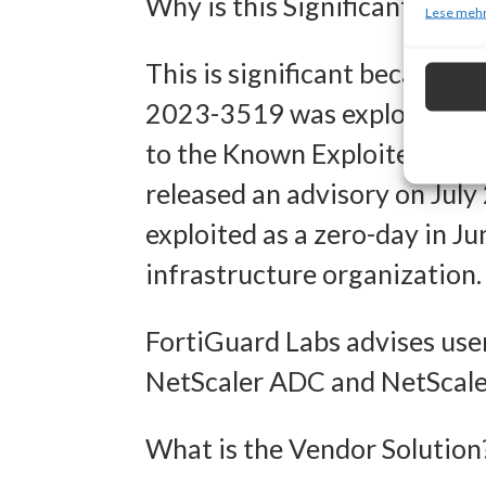
Why is this Significant?
zur Ausw
Lese mehr
Verwendu
This is significant because 
Personal
2023-3519 was exploited in t
Entwick
to the Known Exploited Vulne
Inhalten
released an advisory on July
exploited as a zero-day in J
Eigens
infrastructure organization.
Abgleich
verschie
FortiGuard Labs advises user
übermitt
NetScaler ADC and NetScaler
Gewähr
What is the Vendor Solution
Betrug