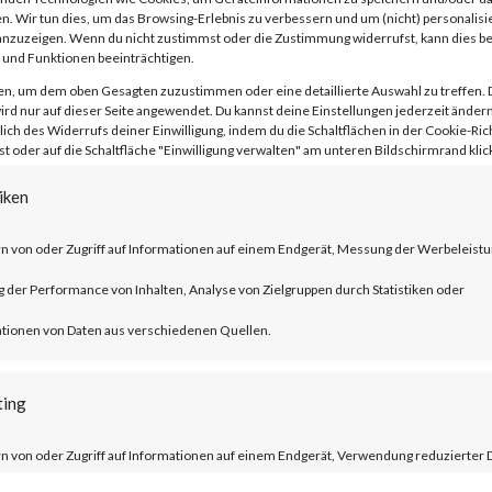
n. Wir tun dies, um das Browsing-Erlebnis zu verbessern und um (nicht) personalisi
nzuzeigen. Wenn du nicht zustimmst oder die Zustimmung widerrufst, kann dies 
und Funktionen beeinträchtigen.
en, um dem oben Gesagten zuzustimmen oder eine detaillierte Auswahl zu treffen. 
rd nur auf dieser Seite angewendet. Du kannst deine Einstellungen jederzeit ändern
lich des Widerrufs deiner Einwilligung, indem du die Schaltflächen in der Cookie-Rich
 oder auf die Schaltfläche "Einwilligung verwalten" am unteren Bildschirmrand klick
ublished by Citrix, CVE-2023-3519 is an
 execution vulnerability that affects th
iken
er ADC and NetScaler Gateway products.
n von oder Zugriff auf Informationen auf einem Endgerät, Messung der Werbeleistu
der Performance von Inhalten, Analyse von Zielgruppen durch Statistiken oder
ucts must be configured as a gateway or 
tionen von Daten aus verschiedenen Quellen.
tion and auditing (AAA) virtual server. T
trix managed servers are already mitigat
ting
n von oder Zugriff auf Informationen auf einem Endgerät, Verwendung reduzierter 