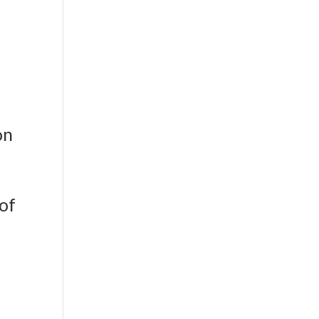
er aktiv
on
 of