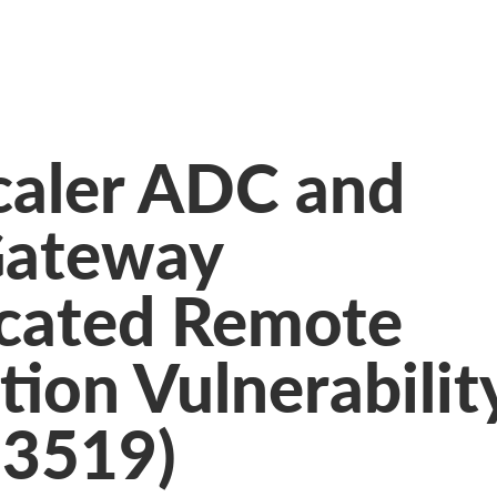
caler ADC and
Gateway
cated Remote
ion Vulnerabilit
-3519)