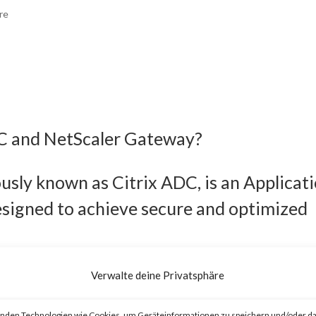
re
DC and NetScaler Gateway?
usly known as Citrix ADC, is an Applicat
esigned to achieve secure and optimized
eviously known as Citrix Gateway, is an
Verwalte deine Privatsphäre
o provide secure and optimized remote
nden Technologien wie Cookies, um Geräteinformationen zu speichern und/oder da