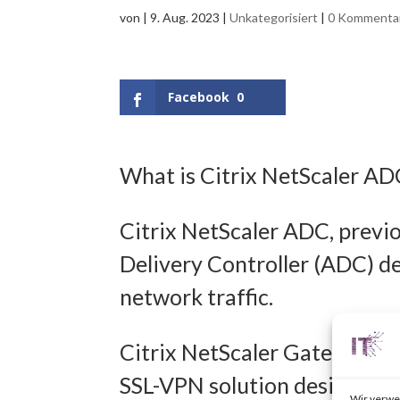
von
|
9. Aug. 2023
|
Unkategorisiert
|
0 Kommenta
Facebook
0
What is Citrix NetScaler A
Citrix NetScaler ADC, previo
Delivery Controller (ADC) d
network traffic.
Citrix NetScaler Gateway, pr
SSL-VPN solution designed t
Wir verwe