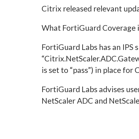
Citrix released relevant upd
und In
übermi
What FortiGuard Coverage is
FortiGuard Labs has an IPS 
“Citrix.NetScaler.ADC.Gate
is set to “pass”) in place f
FortiGuard Labs advises user
NetScaler ADC and NetScaler