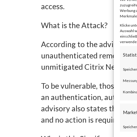
access.
zuzugreife
Werbung a
Merkmale 
What is the Attack?
Klicke unt
Auswahl wi
einschließ
verwendest
According to the advisory p
unauthenticated remote code
Statist
unmitigated Citrix NetScal
Speicher
Messung 
To be vulnerable, those prod
Kombina
an authentication, authoriza
advisory also states that Ci
Marke
and no action is required.
Speicher