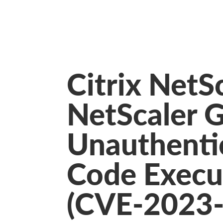
Citrix NetS
NetScaler 
Unauthenti
Code Execut
(CVE-2023