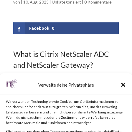
von
|
10. Aug. 2023
|
Unkategorisiert
|
0 Kommentare
Facebook
0
What is Citrix NetScaler ADC
and NetScaler Gateway?
Citrix NetScaler ADC,
Verwalte deine Privatsphäre
previously known as Citrix ADC,
Wir verwenden Technologien wie Cookies, um Geräteinformationen zu
is an Application Delivery
speichern und/oder darauf zuzugreifen. Wir tun dies, um das Browsing-
Erlebnis zu verbessern und um (nicht) personalisierte Werbung anzuzeigen.
Controller (ADC) designed to
Wenn du nicht zustimmst oder die Zustimmung widerrufst, kann dies
bestimmte Merkmale und Funktionen beeinträchtigen.
achieve secure and optimized
Klicke unten, um dem oben Gesagten zuzustimmen oder eine detaillierte