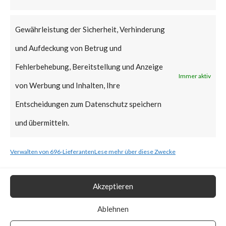
that Citrix managed servers are
already mitigated and no action
Gewährleistung der Sicherheit, Verhinderung
is required.
und Aufdeckung von Betrug und
Why is this Significant?
Fehlerbehebung, Bereitstellung und Anzeige
Immer aktiv
von Werbung und Inhalten, Ihre
This is significant because the
Entscheidungen zum Datenschutz speichern
Citrix advisory acknowledged
und übermitteln.
that CVE-2023-3519 was
Verwalten von 696-Lieferanten
Lese mehr über diese Zwecke
exploited in the wild. Also, CISA
added the vulnerability to the
Akzeptieren
Known Exploited Vulnerabilities
Catalog on July 19th, 2023.
Ablehnen