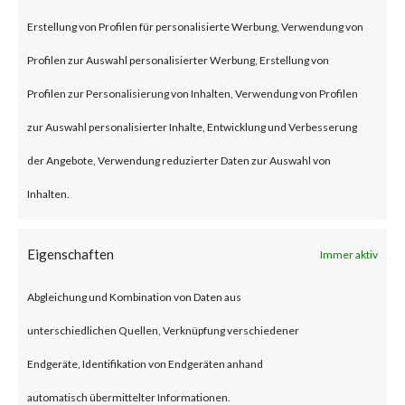
remote code execution
Erstellung von Profilen für personalisierte Werbung, Verwendung von
vulnerability that affects the
Profilen zur Auswahl personalisierter Werbung, Erstellung von
unmitigated Citrix NetScaler
Profilen zur Personalisierung von Inhalten, Verwendung von Profilen
ADC and NetScaler Gateway
zur Auswahl personalisierter Inhalte, Entwicklung und Verbesserung
products.
der Angebote, Verwendung reduzierter Daten zur Auswahl von
Inhalten.
To be vulnerable, those products
must be configured as a
Eigenschaften
Immer aktiv
gateway or as an
Abgleichung und Kombination von Daten aus
authentication, authorization
unterschiedlichen Quellen, Verknüpfung verschiedener
and auditing (AAA) virtual
Endgeräte, Identifikation von Endgeräten anhand
server. The advisory also states
automatisch übermittelter Informationen.