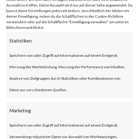
network traffic.
Auswahl zu treffen. Deine Auswahl wird nur auf dieser Seite angewendet. Du
kannst deine Einstellungen jederzeit ändern, einschließlich des Widerrufs
deiner Einwilligung, indem du die Schaltflächen in der Cookie-Richtlinie
verwendest oder auf die Schaltfläche "Einwilligung verwalten" am unteren
Citrix NetScaler Gateway,
Bildschirmrand klickst.
previously known as Citrix
Statistiken
Gateway, is an SSL-VPN solution
Speichern von oder Zugriff auf Informationen auf einem Endgerät,
designed to provide secure and
Messung der Werbeleistung, Messung der Performance von Inhalten,
optimized remote access.
Analyse von Zielgruppen durch Statistiken oder Kombinationen von
What is the Attack?
Daten aus verschiedenen Quellen.
According to the advisory
Marketing
published by Citrix, CVE-2023-
Speichern von oder Zugriff auf Informationen auf einem Endgerät,
3519 is an unauthenticated
Verwendung reduzierter Daten zur Auswahl von Werbeanzeigen,