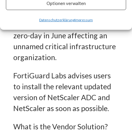
CISA released an advisory on
Optionen verwalten
July 20th stating that the
Datenschutzerklärung
Impressum
vulnerability was exploited as a
zero-day in June affecting an
unnamed critical infrastructure
organization.
FortiGuard Labs advises users
to install the relevant updated
version of NetScaler ADC and
NetScaler as soon as possible.
What is the Vendor Solution?