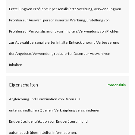
remote code execution
Erstellung von Profilen für personalisierte Werbung, Verwendung von
vulnerability that affects the
Profilen zur Auswahl personalisierter Werbung, Erstellung von
unmitigated Citrix NetScaler
Profilen zur Personalisierung von Inhalten, Verwendung von Profilen
ADC and NetScaler Gateway
zur Auswahl personalisierter Inhalte, Entwicklung und Verbesserung
products.
der Angebote, Verwendung reduzierter Daten zur Auswahl von
Inhalten.
To be vulnerable, those products
must be configured as a
Eigenschaften
Immer aktiv
gateway or as an
Abgleichung und Kombination von Daten aus
authentication, authorization
unterschiedlichen Quellen, Verknüpfung verschiedener
and auditing (AAA) virtual
Endgeräte, Identifikation von Endgeräten anhand
server. The advisory also states
automatisch übermittelter Informationen.