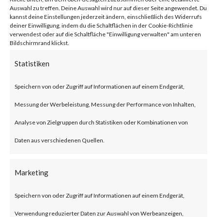
network traffic.
Auswahl zu treffen. Deine Auswahl wird nur auf dieser Seite angewendet. Du
kannst deine Einstellungen jederzeit ändern, einschließlich des Widerrufs
deiner Einwilligung, indem du die Schaltflächen in der Cookie-Richtlinie
verwendest oder auf die Schaltfläche "Einwilligung verwalten" am unteren
Citrix NetScaler Gateway,
Bildschirmrand klickst.
previously known as Citrix
Statistiken
Gateway, is an SSL-VPN solution
Speichern von oder Zugriff auf Informationen auf einem Endgerät,
designed to provide secure and
Messung der Werbeleistung, Messung der Performance von Inhalten,
optimized remote access.
Analyse von Zielgruppen durch Statistiken oder Kombinationen von
What is the Attack?
Daten aus verschiedenen Quellen.
According to the advisory
Marketing
published by Citrix, CVE-2023-
Speichern von oder Zugriff auf Informationen auf einem Endgerät,
3519 is an unauthenticated
Verwendung reduzierter Daten zur Auswahl von Werbeanzeigen,