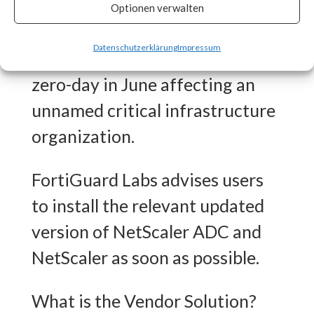
CISA released an advisory on
Optionen verwalten
July 20th stating that the
Datenschutzerklärung
Impressum
vulnerability was exploited as a
zero-day in June affecting an
unnamed critical infrastructure
organization.
FortiGuard Labs advises users
to install the relevant updated
version of NetScaler ADC and
NetScaler as soon as possible.
What is the Vendor Solution?