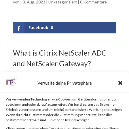
von
|
3. Aug. 2023
|
Unkategorisiert
|
0 Kommentare
Facebook
0
What is Citrix NetScaler ADC
and NetScaler Gateway?
Citrix NetScaler ADC,
Verwalte deine Privatsphäre
previously known as Citrix ADC,
Wir verwenden Technologien wie Cookies, um Geräteinformationen zu
is an Application Delivery
speichern und/oder darauf zuzugreifen. Wir tun dies, um das Browsing-
Erlebnis zu verbessern und um (nicht) personalisierte Werbung anzuzeigen.
Controller (ADC) designed to
Wenn du nicht zustimmst oder die Zustimmung widerrufst, kann dies
bestimmte Merkmale und Funktionen beeinträchtigen.
achieve secure and optimized
Klicke unten, um dem oben Gesagten zuzustimmen oder eine detaillierte