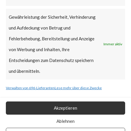
that Citrix managed servers are
already mitigated and no action
Gewährleistung der Sicherheit, Verhinderung
is required.
und Aufdeckung von Betrug und
Why is this Significant?
Fehlerbehebung, Bereitstellung und Anzeige
Immer aktiv
von Werbung und Inhalten, Ihre
This is significant because the
Entscheidungen zum Datenschutz speichern
Citrix advisory acknowledged
und übermitteln.
that CVE-2023-3519 was
Verwalten von 696-Lieferanten
Lese mehr über diese Zwecke
exploited in the wild. Also, CISA
added the vulnerability to the
Akzeptieren
Known Exploited Vulnerabilities
Catalog on July 19th, 2023.
Ablehnen