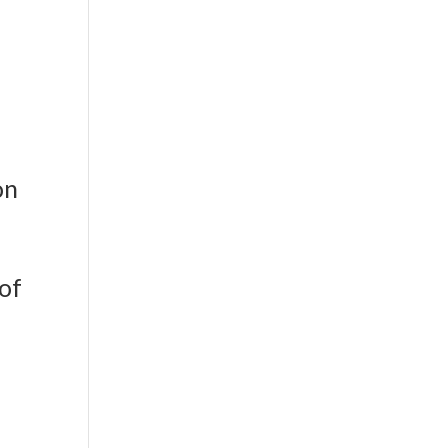
er aktiv
on
 of