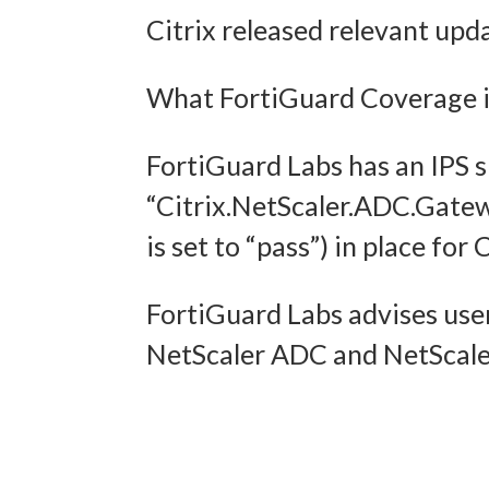
Citrix released relevant upd
und In
übermi
What FortiGuard Coverage is
FortiGuard Labs has an IPS 
“Citrix.NetScaler.ADC.Gate
is set to “pass”) in place f
FortiGuard Labs advises user
NetScaler ADC and NetScaler