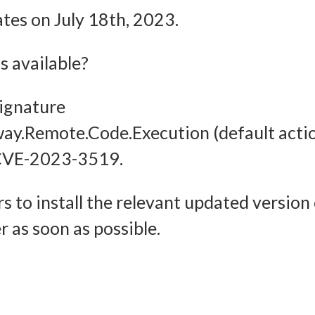
Imm
ates on July 18th, 2023.
halten, Ihre Entscheidungen zum Datenschutz speichern und
tteln.
 available?
signature
way.Remote.Code.Execution (default acti
or CVE-2023-3519.
s to install the relevant updated version
 as soon as possible.