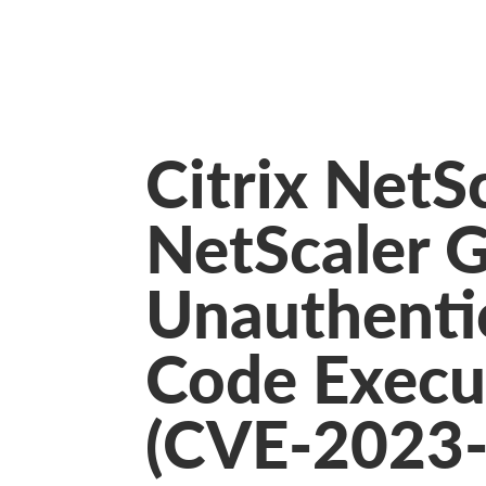
Citrix NetS
NetScaler 
Unauthenti
Code Execut
(CVE-2023