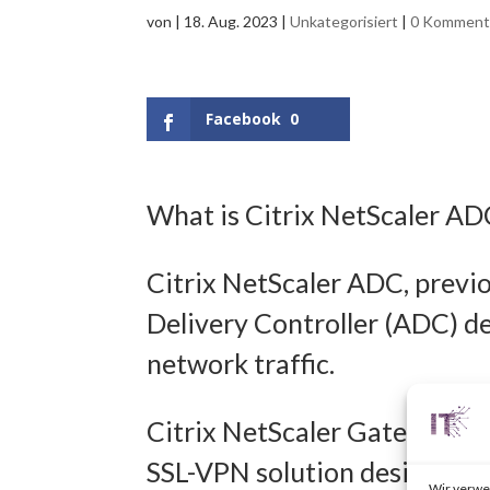
von
|
18. Aug. 2023
|
Unkategorisiert
|
0 Komment
Facebook
0
What is Citrix NetScaler A
Citrix NetScaler ADC, previo
Delivery Controller (ADC) d
network traffic.
Citrix NetScaler Gateway, pr
SSL-VPN solution designed t
Wir verwe