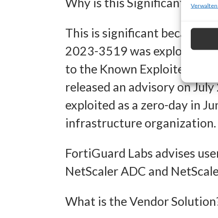
Why is this Significant?
zur Ausw
Verwalten
Verwendu
This is significant because 
Personal
2023-3519 was exploited in t
Entwick
to the Known Exploited Vulne
Inhalten
released an advisory on July
exploited as a zero-day in J
Eigens
infrastructure organization.
Abgleich
verschie
FortiGuard Labs advises user
übermitt
NetScaler ADC and NetScaler
Gewähr
What is the Vendor Solution
Betrug