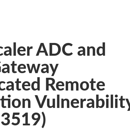
caler ADC and
Gateway
cated Remote
ion Vulnerabilit
-3519)