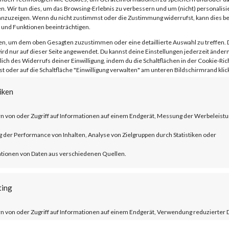
n. Wir tun dies, um das Browsing-Erlebnis zu verbessern und um (nicht) personalisi
nzuzeigen. Wenn du nicht zustimmst oder die Zustimmung widerrufst, kann dies 
und Funktionen beeinträchtigen.
en, um dem oben Gesagten zuzustimmen oder eine detaillierte Auswahl zu treffen. 
rd nur auf dieser Seite angewendet. Du kannst deine Einstellungen jederzeit ändern
lich des Widerrufs deiner Einwilligung, indem du die Schaltflächen in der Cookie-Rich
 oder auf die Schaltfläche "Einwilligung verwalten" am unteren Bildschirmrand klick
ublished by Citrix, CVE-2023-3519 is an
 execution vulnerability that affects th
iken
er ADC and NetScaler Gateway products.
n von oder Zugriff auf Informationen auf einem Endgerät, Messung der Werbeleistu
der Performance von Inhalten, Analyse von Zielgruppen durch Statistiken oder
ucts must be configured as a gateway or 
tionen von Daten aus verschiedenen Quellen.
tion and auditing (AAA) virtual server. T
trix managed servers are already mitigat
ting
n von oder Zugriff auf Informationen auf einem Endgerät, Verwendung reduzierter 