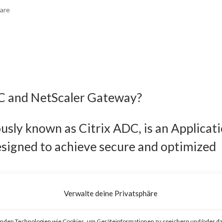
are
DC and NetScaler Gateway?
usly known as Citrix ADC, is an Applicat
esigned to achieve secure and optimized
eviously known as Citrix Gateway, is an
Verwalte deine Privatsphäre
o provide secure and optimized remote
nden Technologien wie Cookies, um Geräteinformationen zu speichern und/oder da