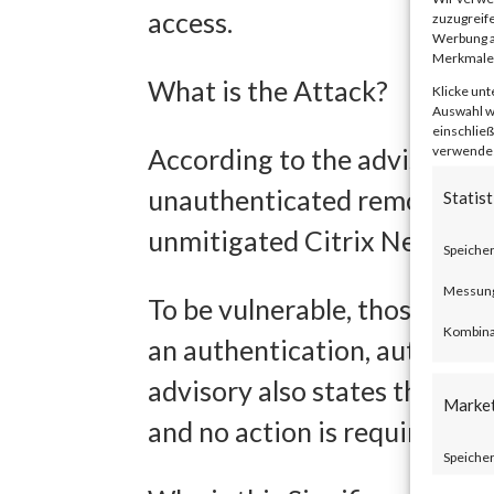
access.
zuzugreife
Werbung a
Merkmale 
What is the Attack?
Klicke unt
Auswahl wi
einschließ
verwendest
According to the advisory p
unauthenticated remote code
Statist
unmitigated Citrix NetScal
Speicher
Messung 
To be vulnerable, those prod
Kombina
an authentication, authoriza
advisory also states that Ci
Marke
and no action is required.
Speicher