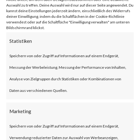
network traffic.
Auswahl zu treffen. Deine Auswahl wird nur auf dieser Seite angewendet. Du
kannst deine Einstellungen jederzeit ändern, einschließlich des Widerrufs
deiner Einwilligung, indem du die Schaltflächen in der Cookie-Richtlinie
verwendest oder auf die Schaltfläche "Einwilligung verwalten" am unteren
Citrix NetScaler Gateway,
Bildschirmrand klickst.
previously known as Citrix
Statistiken
Gateway, is an SSL-VPN solution
Speichern von oder Zugriff auf Informationen auf einem Endgerät,
designed to provide secure and
Messung der Werbeleistung, Messung der Performance von Inhalten,
optimized remote access.
Analyse von Zielgruppen durch Statistiken oder Kombinationen von
What is the Attack?
Daten aus verschiedenen Quellen.
According to the advisory
Marketing
published by Citrix, CVE-2023-
Speichern von oder Zugriff auf Informationen auf einem Endgerät,
3519 is an unauthenticated
Verwendung reduzierter Daten zur Auswahl von Werbeanzeigen,