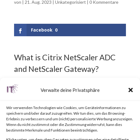
von
|
21. Aug. 2023
|
Unkategorisiert
|
0 Kommentare
Facebook
0
What is Citrix NetScaler ADC
and NetScaler Gateway?
Citrix NetScaler ADC,
Verwalte deine Privatsphäre
previously known as Citrix ADC,
Wir verwenden Technologien wie Cookies, um Geräteinformationen zu
is an Application Delivery
speichern und/oder darauf zuzugreifen. Wir tun dies, um das Browsing-
Erlebnis zu verbessern und um (nicht) personalisierte Werbung anzuzeigen.
Controller (ADC) designed to
Wenn du nicht zustimmst oder die Zustimmung widerrufst, kann dies
bestimmte Merkmale und Funktionen beeinträchtigen.
achieve secure and optimized
Klicke unten, um dem oben Gesagten zuzustimmen oder eine detaillierte