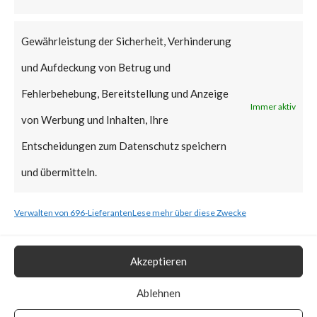
that Citrix managed servers are
already mitigated and no action
Gewährleistung der Sicherheit, Verhinderung
is required.
und Aufdeckung von Betrug und
Why is this Significant?
Fehlerbehebung, Bereitstellung und Anzeige
Immer aktiv
von Werbung und Inhalten, Ihre
This is significant because the
Entscheidungen zum Datenschutz speichern
Citrix advisory acknowledged
und übermitteln.
that CVE-2023-3519 was
Verwalten von 696-Lieferanten
Lese mehr über diese Zwecke
exploited in the wild. Also, CISA
added the vulnerability to the
Akzeptieren
Known Exploited Vulnerabilities
Catalog on July 19th, 2023.
Ablehnen