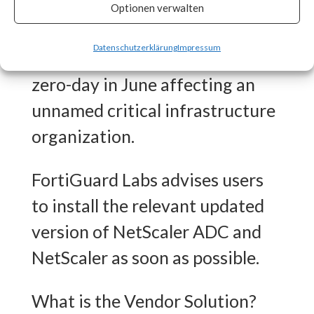
CISA released an advisory on
Optionen verwalten
July 20th stating that the
Datenschutzerklärung
Impressum
vulnerability was exploited as a
zero-day in June affecting an
unnamed critical infrastructure
organization.
FortiGuard Labs advises users
to install the relevant updated
version of NetScaler ADC and
NetScaler as soon as possible.
What is the Vendor Solution?