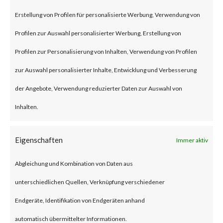
remote code execution
Erstellung von Profilen für personalisierte Werbung, Verwendung von
vulnerability that affects the
Profilen zur Auswahl personalisierter Werbung, Erstellung von
unmitigated Citrix NetScaler
Profilen zur Personalisierung von Inhalten, Verwendung von Profilen
ADC and NetScaler Gateway
zur Auswahl personalisierter Inhalte, Entwicklung und Verbesserung
products.
der Angebote, Verwendung reduzierter Daten zur Auswahl von
Inhalten.
To be vulnerable, those products
must be configured as a
Eigenschaften
Immer aktiv
gateway or as an
Abgleichung und Kombination von Daten aus
authentication, authorization
unterschiedlichen Quellen, Verknüpfung verschiedener
and auditing (AAA) virtual
Endgeräte, Identifikation von Endgeräten anhand
server. The advisory also states
automatisch übermittelter Informationen.