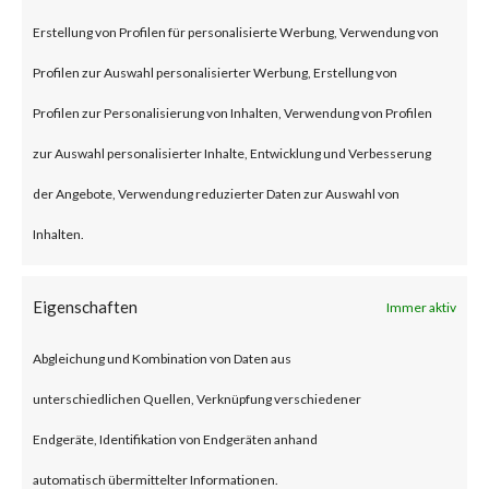
remote code execution
Erstellung von Profilen für personalisierte Werbung, Verwendung von
vulnerability that affects the
Profilen zur Auswahl personalisierter Werbung, Erstellung von
unmitigated Citrix NetScaler
Profilen zur Personalisierung von Inhalten, Verwendung von Profilen
ADC and NetScaler Gateway
zur Auswahl personalisierter Inhalte, Entwicklung und Verbesserung
products.
der Angebote, Verwendung reduzierter Daten zur Auswahl von
Inhalten.
To be vulnerable, those products
must be configured as a
Eigenschaften
Immer aktiv
gateway or as an
Abgleichung und Kombination von Daten aus
authentication, authorization
unterschiedlichen Quellen, Verknüpfung verschiedener
and auditing (AAA) virtual
Endgeräte, Identifikation von Endgeräten anhand
server. The advisory also states
automatisch übermittelter Informationen.