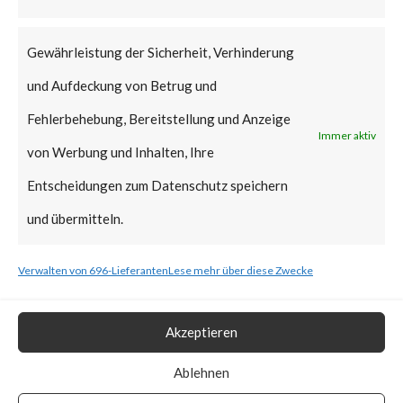
that Citrix managed servers are
already mitigated and no action
Gewährleistung der Sicherheit, Verhinderung
is required.
und Aufdeckung von Betrug und
Why is this Significant?
Fehlerbehebung, Bereitstellung und Anzeige
Immer aktiv
von Werbung und Inhalten, Ihre
This is significant because the
Entscheidungen zum Datenschutz speichern
Citrix advisory acknowledged
und übermitteln.
that CVE-2023-3519 was
Verwalten von 696-Lieferanten
Lese mehr über diese Zwecke
exploited in the wild. Also, CISA
added the vulnerability to the
Akzeptieren
Known Exploited Vulnerabilities
Catalog on July 19th, 2023.
Ablehnen