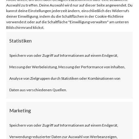
network traffic.
Auswahl zu treffen. Deine Auswahl wird nur auf dieser Seite angewendet. Du
kannst deine Einstellungen jederzeit ändern, einschließlich des Widerrufs
deiner Einwilligung, indem du die Schaltflächen in der Cookie-Richtlinie
verwendest oder auf die Schaltfläche "Einwilligung verwalten" am unteren
Citrix NetScaler Gateway,
Bildschirmrand klickst.
previously known as Citrix
Statistiken
Gateway, is an SSL-VPN solution
Speichern von oder Zugriff auf Informationen auf einem Endgerät,
designed to provide secure and
Messung der Werbeleistung, Messung der Performance von Inhalten,
optimized remote access.
Analyse von Zielgruppen durch Statistiken oder Kombinationen von
What is the Attack?
Daten aus verschiedenen Quellen.
According to the advisory
Marketing
published by Citrix, CVE-2023-
Speichern von oder Zugriff auf Informationen auf einem Endgerät,
3519 is an unauthenticated
Verwendung reduzierter Daten zur Auswahl von Werbeanzeigen,