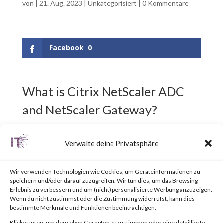
von
|
21. Aug. 2023
|
Unkategorisiert
|
0 Kommentare
Facebook
0
What is Citrix NetScaler ADC
and NetScaler Gateway?
Citrix NetScaler ADC,
Verwalte deine Privatsphäre
previously known as Citrix ADC,
Wir verwenden Technologien wie Cookies, um Geräteinformationen zu
is an Application Delivery
speichern und/oder darauf zuzugreifen. Wir tun dies, um das Browsing-
Erlebnis zu verbessern und um (nicht) personalisierte Werbung anzuzeigen.
Controller (ADC) designed to
Wenn du nicht zustimmst oder die Zustimmung widerrufst, kann dies
bestimmte Merkmale und Funktionen beeinträchtigen.
achieve secure and optimized
Klicke unten, um dem oben Gesagten zuzustimmen oder eine detaillierte