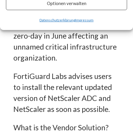
CISA released an advisory on
Optionen verwalten
July 20th stating that the
Datenschutzerklärung
Impressum
vulnerability was exploited as a
zero-day in June affecting an
unnamed critical infrastructure
organization.
FortiGuard Labs advises users
to install the relevant updated
version of NetScaler ADC and
NetScaler as soon as possible.
What is the Vendor Solution?