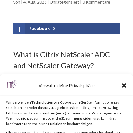
von
|
4. Aug. 2023
|
Unkategorisiert
|
0 Kommentare
Facebook
0
What is Citrix NetScaler ADC
and NetScaler Gateway?
Citrix NetScaler ADC,
Verwalte deine Privatsphäre
previously known as Citrix ADC,
Wir verwenden Technologien wie Cookies, um Geräteinformationen zu
is an Application Delivery
speichern und/oder darauf zuzugreifen. Wir tun dies, um das Browsing-
Erlebnis zu verbessern und um (nicht) personalisierte Werbung anzuzeigen.
Controller (ADC) designed to
Wenn du nicht zustimmst oder die Zustimmung widerrufst, kann dies
bestimmte Merkmale und Funktionen beeinträchtigen.
achieve secure and optimized
Klicke unten, um dem oben Gesagten zuzustimmen oder eine detaillierte