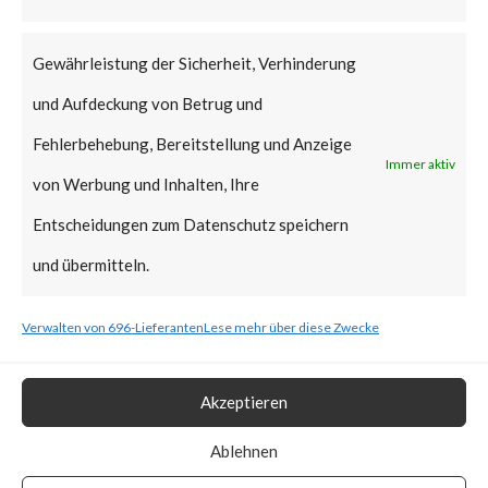
that Citrix managed servers are
already mitigated and no action
Gewährleistung der Sicherheit, Verhinderung
is required.
und Aufdeckung von Betrug und
Why is this Significant?
Fehlerbehebung, Bereitstellung und Anzeige
Immer aktiv
von Werbung und Inhalten, Ihre
This is significant because the
Entscheidungen zum Datenschutz speichern
Citrix advisory acknowledged
und übermitteln.
that CVE-2023-3519 was
Verwalten von 696-Lieferanten
Lese mehr über diese Zwecke
exploited in the wild. Also, CISA
added the vulnerability to the
Akzeptieren
Known Exploited Vulnerabilities
Catalog on July 19th, 2023.
Ablehnen