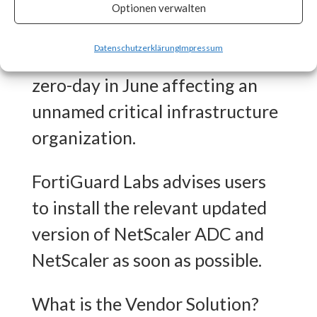
CISA released an advisory on
Optionen verwalten
July 20th stating that the
Datenschutzerklärung
Impressum
vulnerability was exploited as a
zero-day in June affecting an
unnamed critical infrastructure
organization.
FortiGuard Labs advises users
to install the relevant updated
version of NetScaler ADC and
NetScaler as soon as possible.
What is the Vendor Solution?