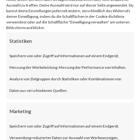
network traffic.
Auswahl zu treffen. Deine Auswahl wird nur auf dieser Seite angewendet. Du
kannst deine Einstellungen jederzeit ändern, einschließlich des Widerrufs
deiner Einwilligung, indem du die Schaltflächen in der Cookie-Richtlinie
verwendest oder auf die Schaltfläche "Einwilligung verwalten" am unteren
Citrix NetScaler Gateway,
Bildschirmrand klickst.
previously known as Citrix
Statistiken
Gateway, is an SSL-VPN solution
Speichern von oder Zugriff auf Informationen auf einem Endgerät,
designed to provide secure and
Messung der Werbeleistung, Messung der Performance von Inhalten,
optimized remote access.
Analyse von Zielgruppen durch Statistiken oder Kombinationen von
What is the Attack?
Daten aus verschiedenen Quellen.
According to the advisory
Marketing
published by Citrix, CVE-2023-
Speichern von oder Zugriff auf Informationen auf einem Endgerät,
3519 is an unauthenticated
Verwendung reduzierter Daten zur Auswahl von Werbeanzeigen,