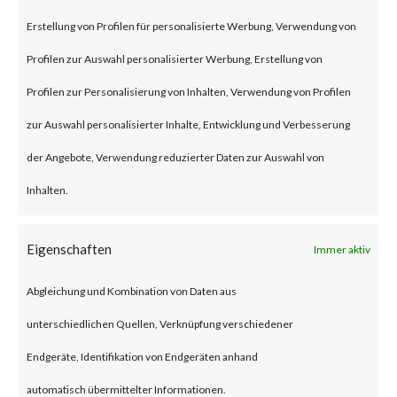
remote code execution
Erstellung von Profilen für personalisierte Werbung, Verwendung von
vulnerability that affects the
Profilen zur Auswahl personalisierter Werbung, Erstellung von
unmitigated Citrix NetScaler
Profilen zur Personalisierung von Inhalten, Verwendung von Profilen
ADC and NetScaler Gateway
zur Auswahl personalisierter Inhalte, Entwicklung und Verbesserung
products.
der Angebote, Verwendung reduzierter Daten zur Auswahl von
Inhalten.
To be vulnerable, those products
must be configured as a
Eigenschaften
Immer aktiv
gateway or as an
Abgleichung und Kombination von Daten aus
authentication, authorization
unterschiedlichen Quellen, Verknüpfung verschiedener
and auditing (AAA) virtual
Endgeräte, Identifikation von Endgeräten anhand
server. The advisory also states
automatisch übermittelter Informationen.