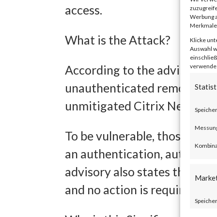
access.
zuzugreife
Werbung a
Merkmale 
What is the Attack?
Klicke unt
Auswahl wi
einschließ
verwendest
According to the advisory p
unauthenticated remote code
Statist
unmitigated Citrix NetScal
Speicher
Messung 
To be vulnerable, those prod
Kombina
an authentication, authoriza
advisory also states that Ci
Marke
and no action is required.
Speicher