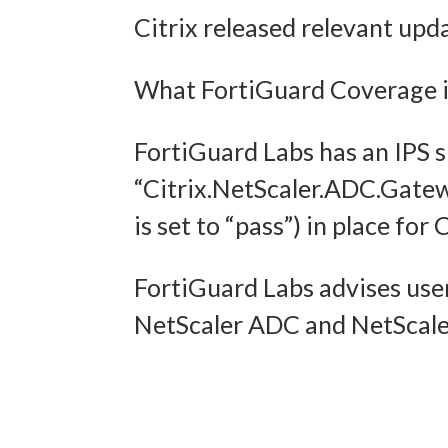
Citrix released relevant upd
und In
übermi
What FortiGuard Coverage is
FortiGuard Labs has an IPS 
“Citrix.NetScaler.ADC.Gate
is set to “pass”) in place f
FortiGuard Labs advises user
NetScaler ADC and NetScaler