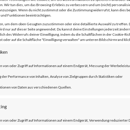
n. Wir tun dies, um das Browsing-Erlebnis zu verbessern und um (nicht) personalisi
nzuzeigen. Wenn du nicht zustimmst oder die Zustimmung widerrufst, kann dies 
und Funktionen beeinträchtigen.
en, um dem oben Gesagten zuzustimmen oder eine detaillierte Auswahl zu treffen. 
rd nur auf dieser Seite angewendet. Du kannst deine Einstellungen jederzeit ändern
lich des Widerrufs deiner Einwilligung, indem du die Schaltflächen in der Cookie-Rich
 oder auf die Schaltfläche "Einwilligung verwalten" am unteren Bildschirmrand klick
ublished by Citrix, CVE-2023-3519 is an
 execution vulnerability that affects th
iken
er ADC and NetScaler Gateway products.
n von oder Zugriff auf Informationen auf einem Endgerät, Messung der Werbeleistu
der Performance von Inhalten, Analyse von Zielgruppen durch Statistiken oder
ucts must be configured as a gateway or 
tionen von Daten aus verschiedenen Quellen.
tion and auditing (AAA) virtual server. T
trix managed servers are already mitigat
ting
n von oder Zugriff auf Informationen auf einem Endgerät, Verwendung reduzierter 