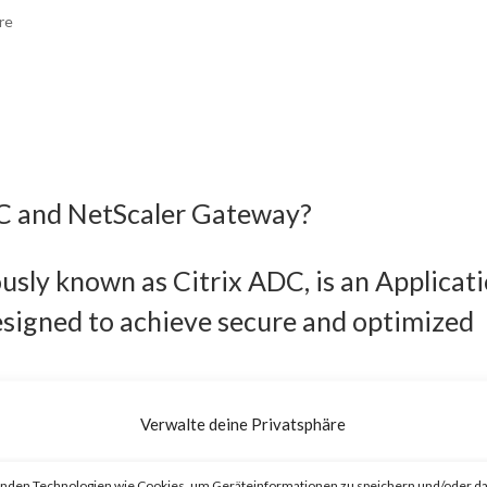
re
DC and NetScaler Gateway?
usly known as Citrix ADC, is an Applicat
esigned to achieve secure and optimized
eviously known as Citrix Gateway, is an
Verwalte deine Privatsphäre
o provide secure and optimized remote
nden Technologien wie Cookies, um Geräteinformationen zu speichern und/oder da