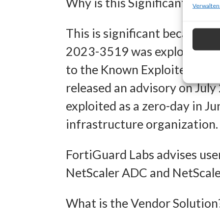
Why is this Significant?
zur Ausw
Verwalten
Verwendu
This is significant because 
Personal
2023-3519 was exploited in t
Entwick
to the Known Exploited Vulne
Inhalten
released an advisory on July
exploited as a zero-day in J
Eigens
infrastructure organization.
Abgleich
verschie
FortiGuard Labs advises user
übermitt
NetScaler ADC and NetScaler
Gewähr
What is the Vendor Solution
Betrug