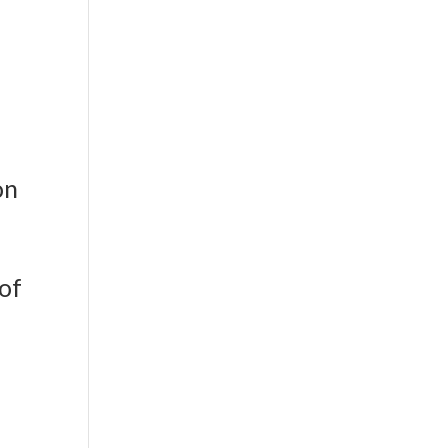
er aktiv
on
 of