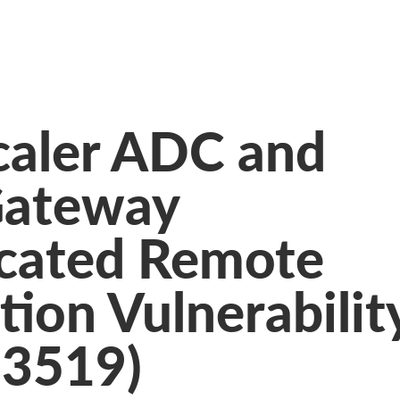
caler ADC and
Gateway
cated Remote
ion Vulnerabilit
-3519)