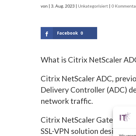
von
|
3. Aug. 2023
|
Unkategorisiert
|
0 Kommenta
Facebook
0
What is Citrix NetScaler A
Citrix NetScaler ADC, previo
Delivery Controller (ADC) d
network traffic.
Citrix NetScaler Gateway, pr
SSL-VPN solution designed t
Wir verwe