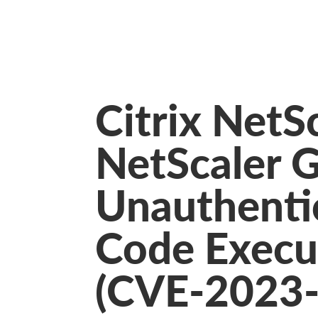
Citrix NetS
NetScaler 
Unauthenti
Code Execut
(CVE-2023