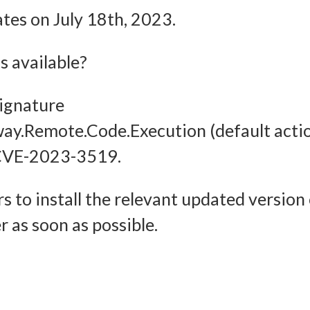
Imm
ates on July 18th, 2023.
halten, Ihre Entscheidungen zum Datenschutz speichern und
tteln.
 available?
signature
way.Remote.Code.Execution (default acti
or CVE-2023-3519.
s to install the relevant updated version
 as soon as possible.