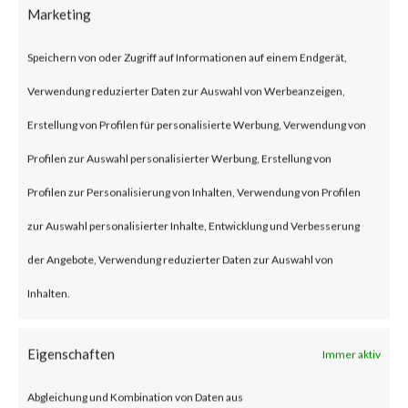
Marketing
CVE-2023-20887 is a command
injection vulnerability in Aria
Speichern von oder Zugriff auf Informationen auf einem Endgerät,
Operations for Networks that
Verwendung reduzierter Daten zur Auswahl von Werbeanzeigen,
allows an unauthenticated
Erstellung von Profilen für personalisierte Werbung, Verwendung von
attacker with network access to
Profilen zur Auswahl personalisierter Werbung, Erstellung von
achieve remote code execution.
Profilen zur Personalisierung von Inhalten, Verwendung von Profilen
The vulnerability has a CVSS
zur Auswahl personalisierter Inhalte, Entwicklung und Verbesserung
base score of 9.8 and is rated
der Angebote, Verwendung reduzierter Daten zur Auswahl von
critical by VMware.
Inhalten.
Why is this Significant?
Eigenschaften
Immer aktiv
This is significant because
Abgleichung und Kombination von Daten aus