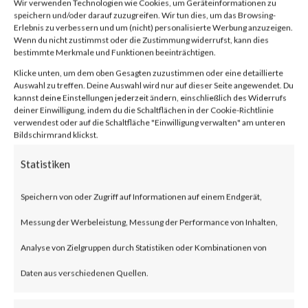
Wir verwenden Technologien wie Cookies, um Geräteinformationen zu
speichern und/oder darauf zuzugreifen. Wir tun dies, um das Browsing-
Erlebnis zu verbessern und um (nicht) personalisierte Werbung anzuzeigen.
What is VMware Aria
Wenn du nicht zustimmst oder die Zustimmung widerrufst, kann dies
bestimmte Merkmale und Funktionen beeinträchtigen.
Operations for Networks?
Klicke unten, um dem oben Gesagten zuzustimmen oder eine detaillierte
Auswahl zu treffen. Deine Auswahl wird nur auf dieser Seite angewendet. Du
kannst deine Einstellungen jederzeit ändern, einschließlich des Widerrufs
VMware Aria Operations for
deiner Einwilligung, indem du die Schaltflächen in der Cookie-Richtlinie
verwendest oder auf die Schaltfläche "Einwilligung verwalten" am unteren
Networks, formerly known as
Bildschirmrand klickst.
vRealize Network Insight, a
Statistiken
network monitoring tool that
Speichern von oder Zugriff auf Informationen auf einem Endgerät,
monitors and analyzes networks
Messung der Werbeleistung, Messung der Performance von Inhalten,
across multiple clouds.
Analyse von Zielgruppen durch Statistiken oder Kombinationen von
Daten aus verschiedenen Quellen.
What is the Attack?