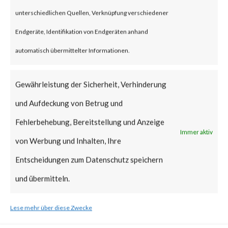
proof-of-concept (PoC) code is
unterschiedlichen Quellen, Verknüpfung verschiedener
publicly available for CVE-2023-
Endgeräte, Identifikation von Endgeräten anhand
20887, which VMware has
automatisch übermittelter Informationen.
confirmed is being exploited in
Gewährleistung der Sicherheit, Verhinderung
the wild. As such, attacks that
und Aufdeckung von Betrug und
leverage the vulnerability are
Fehlerbehebung, Bereitstellung und Anzeige
expected to increase.
Immer aktiv
von Werbung und Inhalten, Ihre
FortiGuard Labs advises that
Entscheidungen zum Datenschutz speichern
the patch should be applied as
und übermitteln.
soon as possible.
Lese mehr über diese Zwecke