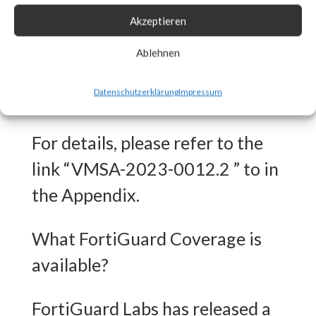
What is the Vendor Solution?
Akzeptieren
VMware released a patch for
Ablehnen
CVE-2023-20887 on June 7th,
Datenschutzerklärung
Impressum
2023.
For details, please refer to the
link “VMSA-2023-0012.2 ” to in
the Appendix.
What FortiGuard Coverage is
available?
FortiGuard Labs has released a