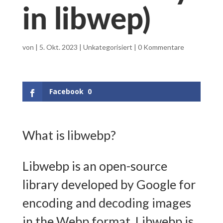
in libwep)
von
|
5. Okt. 2023
|
Unkategorisiert
|
0 Kommentare
Facebook
0
What is libwebp?
Libwebp is an open-source
library developed by Google for
encoding and decoding images
in the Webp format. Libwebp is