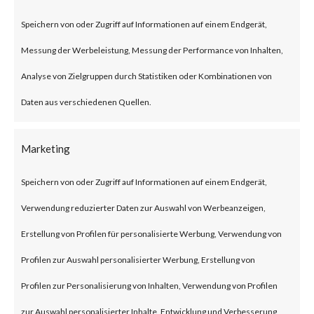
buffer overflow vulnerability
Speichern von oder Zugriff auf Informationen auf einem Endgerät,
that affects libwebp. Successful
Messung der Werbeleistung, Messung der Performance von Inhalten,
exploitation of the vulnerability
Analyse von Zielgruppen durch Statistiken oder Kombinationen von
can result in remote code
Daten aus verschiedenen Quellen.
execution or cause a denial-of-
service (DoS) condition.
Marketing
Google initially identified this as
Speichern von oder Zugriff auf Informationen auf einem Endgerät,
a Chrome vulnerability and
Verwendung reduzierter Daten zur Auswahl von Werbeanzeigen,
assigned it CVE-2023-4863. It
Erstellung von Profilen für personalisierte Werbung, Verwendung von
turns out that the vulnerability
Profilen zur Auswahl personalisierter Werbung, Erstellung von
affects the libwebp library,
Profilen zur Personalisierung von Inhalten, Verwendung von Profilen
which has broader impact
zur Auswahl personalisierter Inhalte, Entwicklung und Verbesserung