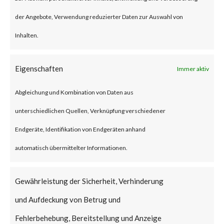
beyond Chrome. This prompted
der Angebote, Verwendung reduzierter Daten zur Auswahl von
Google to assign a new CVE
Inhalten.
(CVE-2023-5129) to the
vulnerability. The CVSS score
Eigenschaften
Immer aktiv
has also been raised accordingly
Abgleichung und Kombination von Daten aus
from 8.8 to 10.
unterschiedlichen Quellen, Verknüpfung verschiedener
Endgeräte, Identifikation von Endgeräten anhand
Why is this Significant?
automatisch übermittelter Informationen.
This is significant because the
Gewährleistung der Sicherheit, Verhinderung
vulnerability affects widely used
und Aufdeckung von Betrug und
libwebp library and is being
Fehlerbehebung, Bereitstellung und Anzeige
exploited in the wild, which