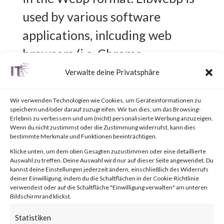
used by various software
applications, inlcuding web
browsers (i.e. Chrome,
Microsoft Edge, Safari, and
Verwalte deine Privatsphäre
Mozilla Firefox), image editors,
Wir verwenden Technologien wie Cookies, um Geräteinformationen zu
Content Delivery Networks
speichern und/oder darauf zuzugreifen. Wir tun dies, um das Browsing-
Erlebnis zu verbessern und um (nicht) personalisierte Werbung anzuzeigen.
(CDNs), and various website and
Wenn du nicht zustimmst oder die Zustimmung widerrufst, kann dies
bestimmte Merkmale und Funktionen beeinträchtigen.
online services.
Klicke unten, um dem oben Gesagten zuzustimmen oder eine detaillierte
Auswahl zu treffen. Deine Auswahl wird nur auf dieser Seite angewendet. Du
kannst deine Einstellungen jederzeit ändern, einschließlich des Widerrufs
What is the Attack?
deiner Einwilligung, indem du die Schaltflächen in der Cookie-Richtlinie
verwendest oder auf die Schaltfläche "Einwilligung verwalten" am unteren
Bildschirmrand klickst.
CVE-2023-5129 is a heap
Statistiken