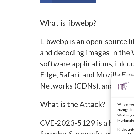
What is libwebp?
Libwebp is an open-source l
and decoding images in the 
software applications, inlcu
Edge, Safari, and Mozilla Fir
Networks (CDNs), and variou
What is the Attack?
Wir verwe
zuzugreife
Werbung a
Merkmale 
CVE-2023-5129 is a heap buf
Klicke unt
libwebp. Successful exploitat