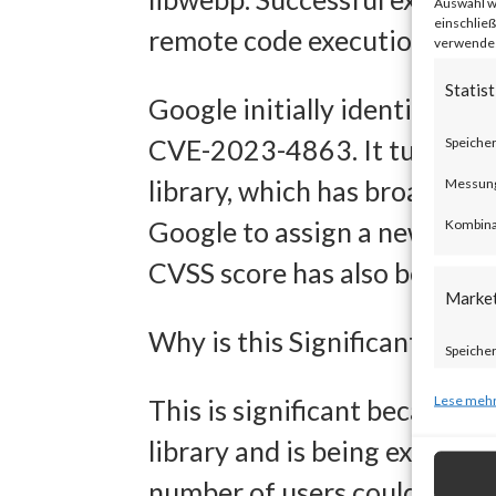
Auswahl wi
einschließ
remote code execution or cau
verwendest
Statist
Google initially identified t
CVE-2023-4863. It turns out 
Speicher
library, which has broader 
Messung 
Google to assign a new CVE 
Kombina
CVSS score has also been rai
Marke
Why is this Significant?
Speicher
zur Ausw
Lese mehr
This is significant because t
Verwendu
library and is being exploite
Personal
number of users could be pot