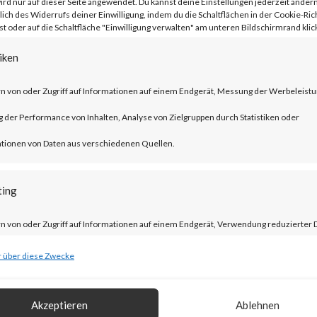
rd nur auf dieser Seite angewendet. Du kannst deine Einstellungen jederzeit ändern
lich des Widerrufs deiner Einwilligung, indem du die Schaltflächen in der Cookie-Rich
se a denial-of-service (DoS) condition.
 oder auf die Schaltfläche "Einwilligung verwalten" am unteren Bildschirmrand klick
iken
his as a Chrome vulnerability and assigned 
that the vulnerability affects the libwe
n von oder Zugriff auf Informationen auf einem Endgerät, Messung der Werbeleistu
impact beyond Chrome. This prompted
der Performance von Inhalten, Analyse von Zielgruppen durch Statistiken oder
(CVE-2023-5129) to the vulnerability. T
tionen von Daten aus verschiedenen Quellen.
sed accordingly from 8.8 to 10.
ting
n von oder Zugriff auf Informationen auf einem Endgerät, Verwendung reduzierter 
ahl von Werbeanzeigen, Erstellung von Profilen für personalisierte Werbung,
 über diese Zwecke
he vulnerability affects widely used libw
ng von Profilen zur Auswahl personalisierter Werbung, Erstellung von Profilen zur
d in the wild, which means that a large
isierung von Inhalten, Verwendung von Profilen zur Auswahl personalisierter Inhalt
Akzeptieren
Ablehnen
entially affected. CISA added the