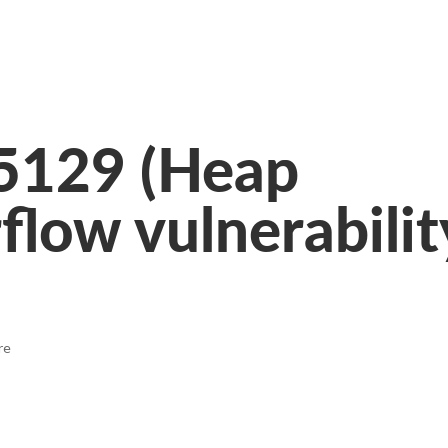
5129 (Heap
flow vulnerabilit
re