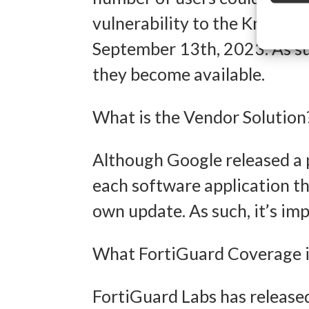
Entwick
vulnerability to the Known E
Inhalten
September 13th, 2023. As su
they become available.
Eigens
What is the Vendor Solution
Abgleich
verschie
Although Google released a
übermitt
each software application th
own update. As such, it’s imp
Gewähr
Betrug
What FortiGuard Coverage is
und In
übermi
FortiGuard Labs has release