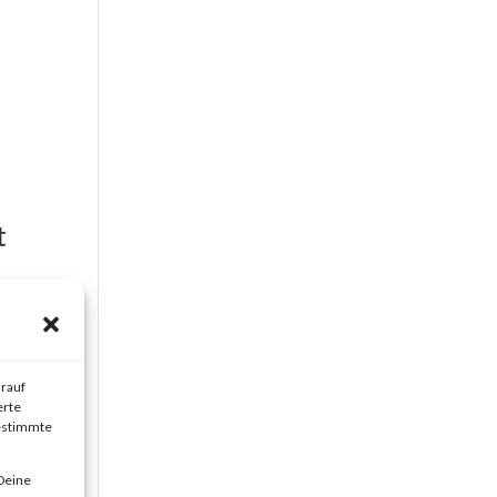
t
rauf
erte
bestimmte
Deine