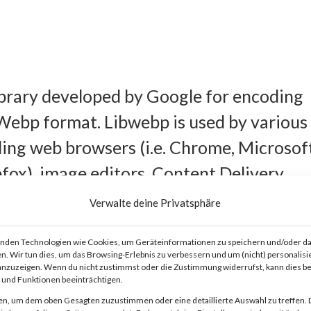
ibrary developed by Google for encoding
Webp format. Libwebp is used by various
ding web browsers (i.e. Chrome, Microsof
efox), image editors, Content Delivery
s website and online services.
Verwalte deine Privatsphäre
nden Technologien wie Cookies, um Geräteinformationen zu speichern und/oder da
n. Wir tun dies, um das Browsing-Erlebnis zu verbessern und um (nicht) personalisi
nzuzeigen. Wenn du nicht zustimmst oder die Zustimmung widerrufst, kann dies 
und Funktionen beeinträchtigen.
fer overflow vulnerability that affects
en, um dem oben Gesagten zuzustimmen oder eine detaillierte Auswahl zu treffen. 
ion of the vulnerability can result in