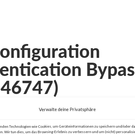
onfiguration
hentication Bypa
-46747)
are
Verwalte deine Privatsphäre
nden Technologien wie Cookies, um Geräteinformationen zu speichern und/oder da
n. Wir tun dies, um das Browsing-Erlebnis zu verbessern und um (nicht) personalisi