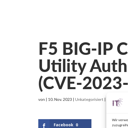
F5 BIG-IP C
Utility Aut
(CVE-2023
von
|
10. Nov. 2023
|
Unkategorisiert
|
0 Komment
Wir verwe
Facebook
0
zuzugreife