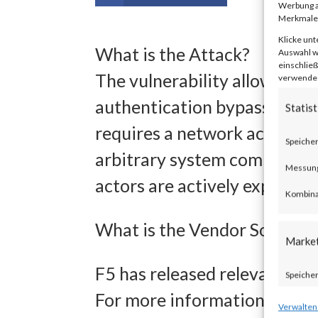
Werbung a
Merkmale 
Klicke unt
What is the Attack?
Auswahl wi
einschließ
The vulnerability allows an 
verwendest
authentication bypass vulner
Statist
requires a network access 
Speicher
arbitrary system commands. 
Messung 
actors are actively exploiting
Kombina
What is the Vendor Solution
Marke
F5 has released relevant fir
Speicher
For more information, visit 
zur Ausw
Verwalten