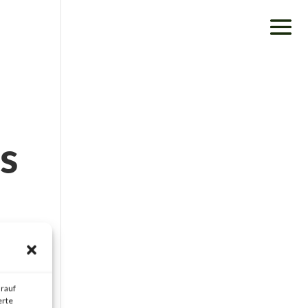
ss
rauf
erte