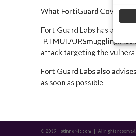
Verwendu
What FortiGuard Coverage is
Personal
Entwick
FortiGuard Labs has an IPS 
Inhalten
IP.TMUI.AJP.Smuggling.Authe
attack targeting the vulnerab
Eigens
FortiGuard Labs also advises 
Abgleich
as soon as possible.
verschie
übermitt
Gewähr
Betrug
© 2019 |
stinner-it.com
| All rights reserved