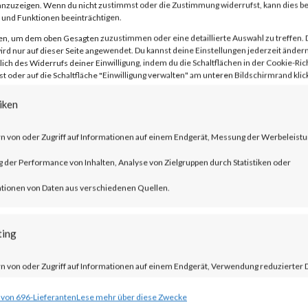
nzuzeigen. Wenn du nicht zustimmst oder die Zustimmung widerrufst, kann dies 
und Funktionen beeinträchtigen.
en, um dem oben Gesagten zuzustimmen oder eine detaillierte Auswahl zu treffen. 
rd nur auf dieser Seite angewendet. Du kannst deine Einstellungen jederzeit ändern
lich des Widerrufs deiner Einwilligung, indem du die Schaltflächen in der Cookie-Rich
unauthenticated attacker to exploit an
 oder auf die Schaltfläche "Einwilligung verwalten" am unteren Bildschirmrand klick
ability in F5 BIG-IP system. The exploit
iken
through the management port to execute
n von oder Zugriff auf Informationen auf einem Endgerät, Messung der Werbeleistu
F5 has warned their customers that thr
der Performance von Inhalten, Analyse von Zielgruppen durch Statistiken oder
 the vulnerability.
tionen von Daten aus verschiedenen Quellen.
?
ting
mware updates for the affected products.
n von oder Zugriff auf Informationen auf einem Endgerät, Verwendung reduzierter 
here.
ahl von Werbeanzeigen, Erstellung von Profilen für personalisierte Werbung,
 von 696-Lieferanten
Lese mehr über diese Zwecke