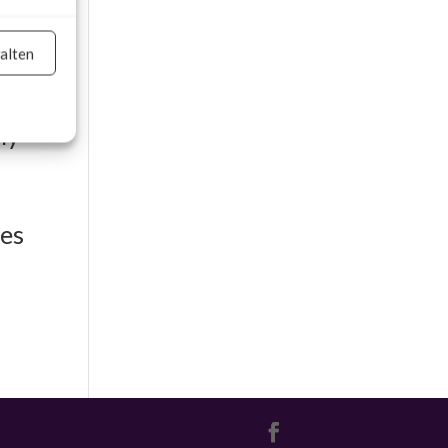
e,
alten
on
ny
er aktiv
hes
er aktiv