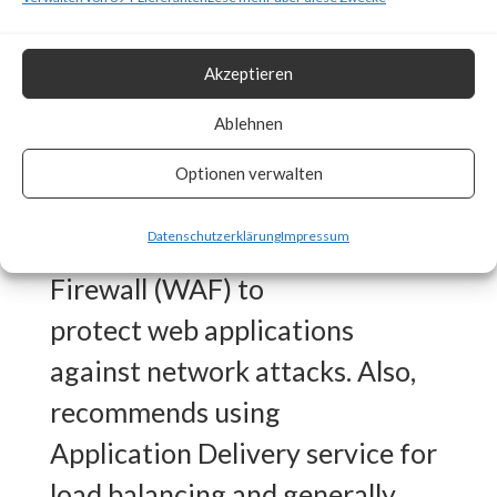
are available patches and other
mitigations.
Akzeptieren
What FortiGuard Coverage is
available?
Ablehnen
FortiGuard recommends using
Optionen verwalten
application layer protection
Datenschutzerklärung
Impressum
service such as Web Application
Firewall (WAF) to
protect web applications
against network attacks. Also,
recommends using
Application Delivery service for
load balancing and generally