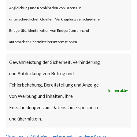
attack reached up to 398 million
Abgleichung und Kombination von Daten aus
requests per second. CISA has
unterschiedlichen Quellen, Verknüpfung verschiedener
also released an
Endgeräte, Identifikation von Endgeräten anhand
advisory for this DDoS attack on
automatisch übermittelter Informationen.
the same day.
https://www.cisa.gov/news-
Gewährleistung der Sicherheit, Verhinderung
events/alerts/2023/10/10/http
und Aufdeckung von Betrug und
2-rapid-reset-vulnerability-cve-
Fehlerbehebung, Bereitstellung und Anzeige
2023-44487
Immer aktiv
von Werbung und Inhalten, Ihre
What is theVendor Solution?
Entscheidungen zum Datenschutz speichern
The web services deployed with
und übermitteln.
HTTP/2 should check if there
Verwalten von 694-Lieferanten
Lese mehr über diese Zwecke