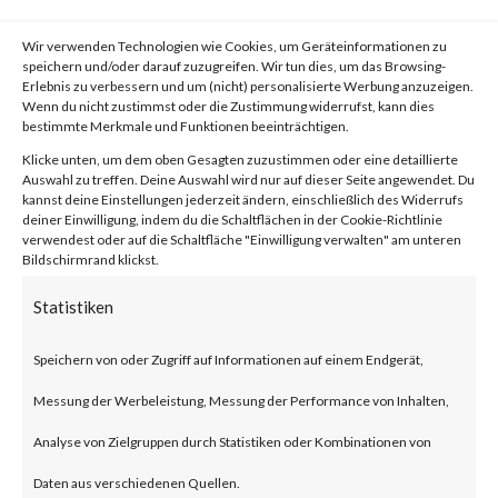
Denial-of-Service (DDoS)
Wir verwenden Technologien wie Cookies, um Geräteinformationen zu
attack technique is used in the
speichern und/oder darauf zuzugreifen. Wir tun dies, um das Browsing-
Erlebnis zu verbessern und um (nicht) personalisierte Werbung anzuzeigen.
wild. This DDoS attack, known
Wenn du nicht zustimmst oder die Zustimmung widerrufst, kann dies
bestimmte Merkmale und Funktionen beeinträchtigen.
as ‘HTTP/2 Rapid
Klicke unten, um dem oben Gesagten zuzustimmen oder eine detaillierte
Reset’, leverages a flaw in the
Auswahl zu treffen. Deine Auswahl wird nur auf dieser Seite angewendet. Du
kannst deine Einstellungen jederzeit ändern, einschließlich des Widerrufs
implementation of protocol
deiner Einwilligung, indem du die Schaltflächen in der Cookie-Richtlinie
verwendest oder auf die Schaltfläche "Einwilligung verwalten" am unteren
HTTP/2.This HTTP/2
Bildschirmrand klickst.
vulnerability allows malicious
Statistiken
actors to launch
Speichern von oder Zugriff auf Informationen auf einem Endgerät,
a DDoS attack targeting
Messung der Werbeleistung, Messung der Performance von Inhalten,
HTTP/2 servers. The attack
Analyse von Zielgruppen durch Statistiken oder Kombinationen von
sends a set number of HTTP
Daten aus verschiedenen Quellen.