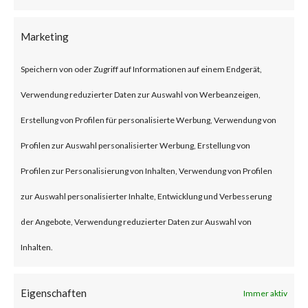
requests, to generate a high
volume of traffic on the
Marketing
targeted HTTP/2 servers.
Speichern von oder Zugriff auf Informationen auf einem Endgerät,
Attackers can cause a
Verwendung reduzierter Daten zur Auswahl von Werbeanzeigen,
significant increase in the
Erstellung von Profilen für personalisierte Werbung, Verwendung von
request per second and high
Profilen zur Auswahl personalisierter Werbung, Erstellung von
CPU utilization on the servers
Profilen zur Personalisierung von Inhalten, Verwendung von Profilen
that eventually can cause
zur Auswahl personalisierter Inhalte, Entwicklung und Verbesserung
resource exhaustion.
der Angebote, Verwendung reduzierter Daten zur Auswahl von
Why is thisSignificant?
Inhalten.
According to a Google blog post
on Oct 10, 2023, the largest
Eigenschaften
Immer aktiv