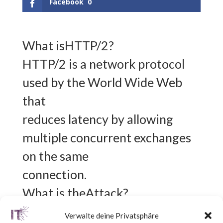
Facebook
0
What isHTTP/2?
HTTP/2 is a network protocol
used by the World Wide Web
that
reduces latency by allowing
multiple concurrent exchanges
on the same
connection.
What is theAttack?
A newly identified Distributed
Verwalte deine Privatsphäre