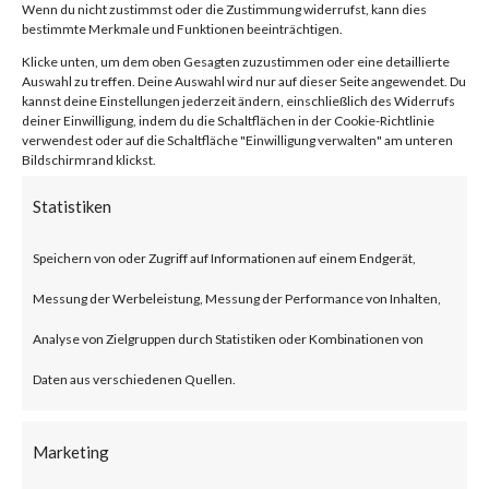
von
|
23. Jan. 2024
|
Unkategorisiert
|
0 Kommentare
Wenn du nicht zustimmst oder die Zustimmung widerrufst, kann dies
bestimmte Merkmale und Funktionen beeinträchtigen.
Klicke unten, um dem oben Gesagten zuzustimmen oder eine detaillierte
Auswahl zu treffen. Deine Auswahl wird nur auf dieser Seite angewendet. Du
kannst deine Einstellungen jederzeit ändern, einschließlich des Widerrufs
Facebook
0
deiner Einwilligung, indem du die Schaltflächen in der Cookie-Richtlinie
verwendest oder auf die Schaltfläche "Einwilligung verwalten" am unteren
Bildschirmrand klickst.
What is the Vulnerability?
Statistiken
Ivanti recently published an
Speichern von oder Zugriff auf Informationen auf einem Endgerät,
advisory on two vulnerabilities
Messung der Werbeleistung, Messung der Performance von Inhalten,
on Jan 10, 2024 affecting Ivanti
Analyse von Zielgruppen durch Statistiken oder Kombinationen von
Connect Secure (ICS) and Ivanti
Daten aus verschiedenen Quellen.
Policy Secure Gateways (CVE-
2023-46805 and CVE-2024-
Marketing
21887). The vulnerabilities are