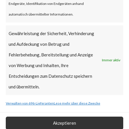
Endgeräte, Identifikation von Endgeräten anhand
vulnerabilities have been added
automatisch übermittelter Informationen.
to CISA’s Known Exploited
Vulnerabilities (KEV) catalog.
Gewährleistung der Sicherheit, Verhinderung
und Aufdeckung von Betrug und
What is the Vendor Solution?
Fehlerbehebung, Bereitstellung und Anzeige
Immer aktiv
At the time of posting, there is
von Werbung und Inhalten, Ihre
no patch available; Ivanti has
Entscheidungen zum Datenschutz speichern
released workarounds as the
und übermitteln.
two new vulnerabilities are
Verwalten von 696-Lieferanten
Lese mehr über diese Zwecke
actively being exploited in the
wild. FortiGuard Labs strongly
Akzeptieren
recommends users to apply