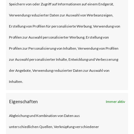
Speichern von oder Zugriff auf Informationen auf einem Endgerät,
an authentication bypass and
Verwendung reduzierter Daten zur Auswahl von Werbeanzeigen,
command injection
Erstellung von Profilen für personalisierte Werbung, Verwendung von
vulnerabilities, respectively in
Profilen zur Auswahl personalisierter Werbung, Erstellung von
the web component of affected
Profilen zur Personalisierung von Inhalten, Verwendung von Profilen
application. According to the
zur Auswahl personalisierter Inhalte, Entwicklung und Verbesserung
vendor advisory, when chained
der Angebote, Verwendung reduzierter Daten zur Auswahl von
together, exploiting these
Inhalten.
vulnerabilities when chained
together may allow attackers to
Eigenschaften
Immer aktiv
run commands without the need
Abgleichung und Kombination von Daten aus
for authentication on the
unterschiedlichen Quellen, Verknüpfung verschiedener
compromised system. Both