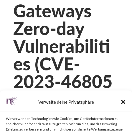
Gateways
Zero-day
Vulnerabiliti
es (CVE-
2023-46805
and CVE-
Verwalte deine Privatsphäre
2024-21887)
Wir verwenden Technologien wie Cookies, um Geräteinformationen zu
speichern und/oder darauf zuzugreifen. Wir tun dies, um das Browsing-
Erlebnis zu verbessern und um (nicht) personalisierte Werbung anzuzeigen.