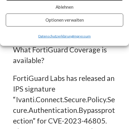
Ablehnen
patches as soon as they are
made available and track vendor
Optionen verwalten
advisory for any updates. [ Link ]
Datenschutzerklärung
Impressum
What FortiGuard Coverage is
available?
FortiGuard Labs has released an
IPS signature
“Ivanti.Connect.Secure.Policy.Se
cure.Authentication.Bypassprot
ection” for CVE-2023-46805.