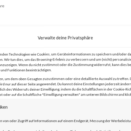
re
Verwalte deine Privatsphäre
nden Technologien wie Cookies, um Geräteinformationen zu speichern und/oder da
n. Wir tun dies, um das Browsing-Erlebnis zu verbessern und um (nicht) personalisi
nzuzeigen. Wenn du nicht zustimmst oder die Zustimmung widerrufst, kann dies 
advisory on two vulnerabilities on Jan 10
und Funktionen beeinträchtigen.
t Secure (ICS) and Ivanti Policy Secure
en, um dem oben Gesagten zuzustimmen oder eine detaillierte Auswahl zu treffen. 
rd nur auf dieser Seite angewendet. Du kannst deine Einstellungen jederzeit ändern
 and CVE-2024-21887). The
lich des Widerrufs deiner Einwilligung, indem du die Schaltflächen in der Cookie-Rich
 oder auf die Schaltfläche "Einwilligung verwalten" am unteren Bildschirmrand klick
entication bypass and command injection
iken
y in the web component of affected
e vendor advisory, when chained together
n von oder Zugriff auf Informationen auf einem Endgerät, Messung der Werbeleistu