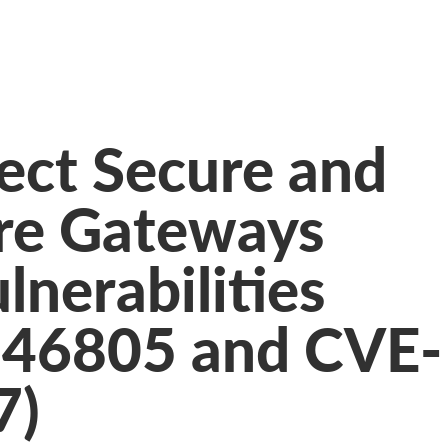
ect Secure and
ure Gateways
lnerabilities
-46805 and CVE-
7)