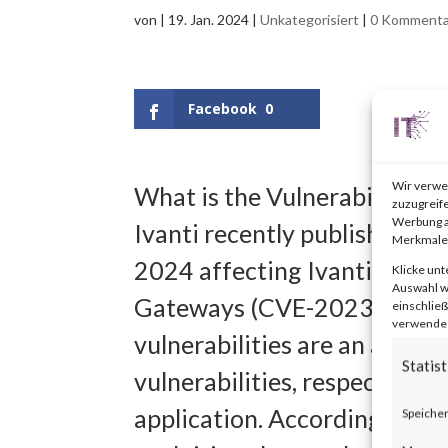
von
|
19. Jan. 2024
|
Unkategorisiert
|
0 Kommenta
Facebook
0
Wir verwe
What is the Vulnerability?
zuzugreife
Werbung a
Ivanti recently published an 
Merkmale 
2024 affecting Ivanti Connec
Klicke unt
Auswahl wi
Gateways (CVE-2023-46805
einschließ
verwendest
vulnerabilities are an auth
Statist
vulnerabilities, respectivel
application. According to th
Speicher