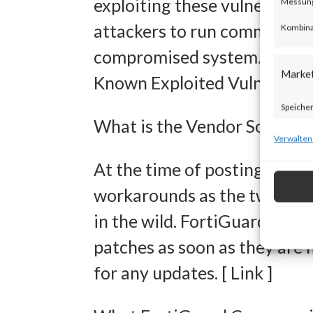
exploiting these vulnerabili
Messung 
attackers to run commands w
Kombina
compromised system. Both vu
Marke
Known Exploited Vulnerabilit
Speicher
What is the Vendor Solution
zur Ausw
Verwalten
Verwendu
At the time of posting, there
Personal
workarounds as the two new v
Entwick
in the wild. FortiGuard Lab
Inhalten
patches as soon as they are 
for any updates. [ Link ]
Eigens