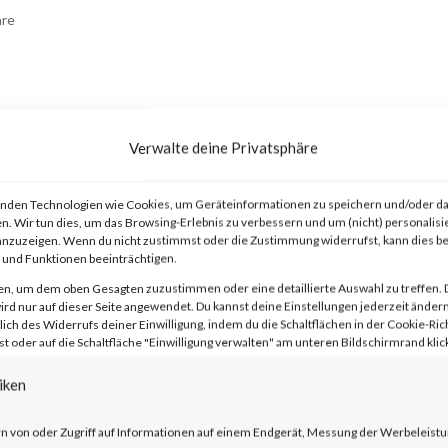
re
Verwalte deine Privatsphäre
nden Technologien wie Cookies, um Geräteinformationen zu speichern und/oder da
n. Wir tun dies, um das Browsing-Erlebnis zu verbessern und um (nicht) personalisi
advisory on two vulnerabilities on Jan 10
nzuzeigen. Wenn du nicht zustimmst oder die Zustimmung widerrufst, kann dies 
und Funktionen beeinträchtigen.
t Secure (ICS) and Ivanti Policy Secure
en, um dem oben Gesagten zuzustimmen oder eine detaillierte Auswahl zu treffen. 
 and CVE-2024-21887). The
rd nur auf dieser Seite angewendet. Du kannst deine Einstellungen jederzeit ändern
lich des Widerrufs deiner Einwilligung, indem du die Schaltflächen in der Cookie-Rich
entication bypass and command injection
 oder auf die Schaltfläche "Einwilligung verwalten" am unteren Bildschirmrand klick
y in the web component of affected
iken
e vendor advisory, when chained together
n von oder Zugriff auf Informationen auf einem Endgerät, Messung der Werbeleistu