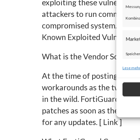
exploiting these vulnerabili
Messung 
attackers to run commands w
Kombina
compromised system. Both vu
Known Exploited Vulnerabilit
Marke
Speicher
What is the Vendor Solution
zur Ausw
Lese mehr
At the time of posting, there
Verwendu
workarounds as the two new v
Personal
in the wild. FortiGuard Lab
Entwick
patches as soon as they are 
Inhalten
for any updates. [ Link ]
Eigens