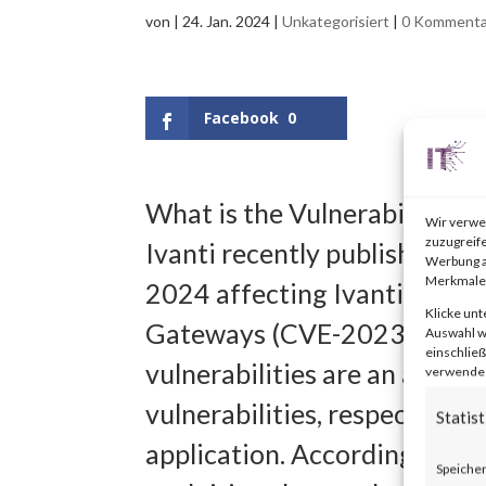
von
|
24. Jan. 2024
|
Unkategorisiert
|
0 Kommenta
Facebook
0
What is the Vulnerability?
Wir verwe
zuzugreife
Ivanti recently published an 
Werbung a
Merkmale 
2024 affecting Ivanti Connec
Klicke unt
Gateways (CVE-2023-46805
Auswahl wi
einschließ
vulnerabilities are an auth
verwendest
vulnerabilities, respectivel
Statist
application. According to th
Speicher