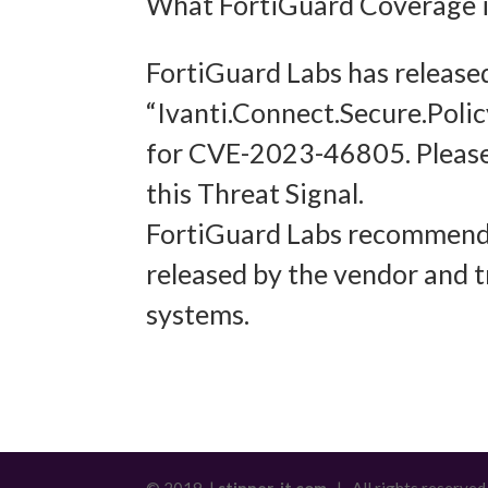
What FortiGuard Coverage is
Abgleich
FortiGuard Labs has release
verschie
“Ivanti.Connect.Secure.Poli
übermitt
for CVE-2023-46805. Please
Gewähr
this Threat Signal.
Betrug
FortiGuard Labs recommends
und In
released by the vendor and t
übermi
systems.