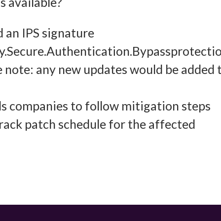
 available?
ung und Kombination von Daten aus unterschiedlichen Quellen, Verknüpfung
d an IPS signature
dener Endgeräte, Identifikation von Endgeräten anhand automatisch
cy.Secure.Authentication.Bypassprotecti
elter Informationen.
 note: any new updates would be added 
leistung der Sicherheit, Verhinderung und Aufdeckung von
 und Fehlerbehebung, Bereitstellung und Anzeige von Werbung
 companies to follow mitigation steps
Imm
halten, Ihre Entscheidungen zum Datenschutz speichern und
rack patch schedule for the affected
tteln.