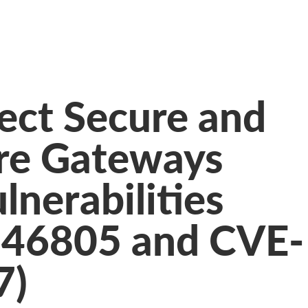
ect Secure and
ure Gateways
lnerabilities
-46805 and CVE-
7)