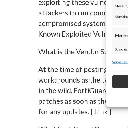
exploiting these vulnerabili
Messung 
attackers to run commands w
Kombina
compromised system. Both vu
Known Exploited Vulnerabilit
Marke
Speicher
What is the Vendor Solution
zur Ausw
Verwalten
At the time of posting, there
Verwendu
workarounds as the two new v
Personal
in the wild. FortiGuard Lab
Entwick
patches as soon as they are 
Inhalten
for any updates. [ Link ]
Eigens