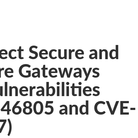
ect Secure and
ure Gateways
lnerabilities
-46805 and CVE-
7)