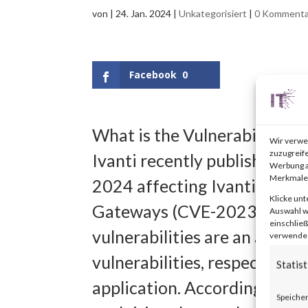
von
|
24. Jan. 2024
|
Unkategorisiert
|
0 Kommenta
Facebook
0
What is the Vulnerability?
Wir verwe
zuzugreife
Ivanti recently published an 
Werbung a
Merkmale 
2024 affecting Ivanti Connec
Klicke unt
Gateways (CVE-2023-46805
Auswahl wi
einschließ
vulnerabilities are an auth
verwendest
vulnerabilities, respectivel
Statist
application. According to th
Speicher