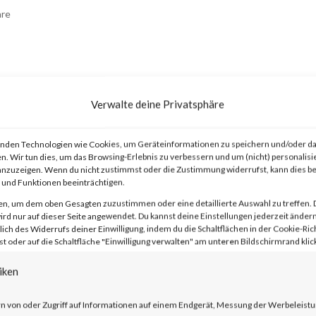
re
Verwalte deine Privatsphäre
nden Technologien wie Cookies, um Geräteinformationen zu speichern und/oder da
n. Wir tun dies, um das Browsing-Erlebnis zu verbessern und um (nicht) personalisi
advisory on two vulnerabilities on Jan 10
nzuzeigen. Wenn du nicht zustimmst oder die Zustimmung widerrufst, kann dies 
und Funktionen beeinträchtigen.
t Secure (ICS) and Ivanti Policy Secure
en, um dem oben Gesagten zuzustimmen oder eine detaillierte Auswahl zu treffen. 
 and CVE-2024-21887). The
rd nur auf dieser Seite angewendet. Du kannst deine Einstellungen jederzeit ändern
lich des Widerrufs deiner Einwilligung, indem du die Schaltflächen in der Cookie-Rich
entication bypass and command injection
 oder auf die Schaltfläche "Einwilligung verwalten" am unteren Bildschirmrand klick
y in the web component of affected
iken
e vendor advisory, when chained together
n von oder Zugriff auf Informationen auf einem Endgerät, Messung der Werbeleistu