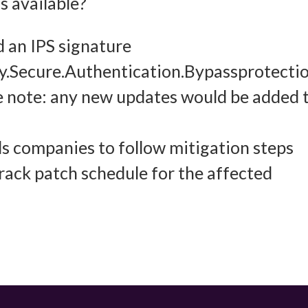
 available?
ung und Kombination von Daten aus unterschiedlichen Quellen, Verknüpfung
d an IPS signature
dener Endgeräte, Identifikation von Endgeräten anhand automatisch
cy.Secure.Authentication.Bypassprotecti
elter Informationen.
 note: any new updates would be added 
leistung der Sicherheit, Verhinderung und Aufdeckung von
 und Fehlerbehebung, Bereitstellung und Anzeige von Werbung
 companies to follow mitigation steps
Imm
halten, Ihre Entscheidungen zum Datenschutz speichern und
rack patch schedule for the affected
tteln.