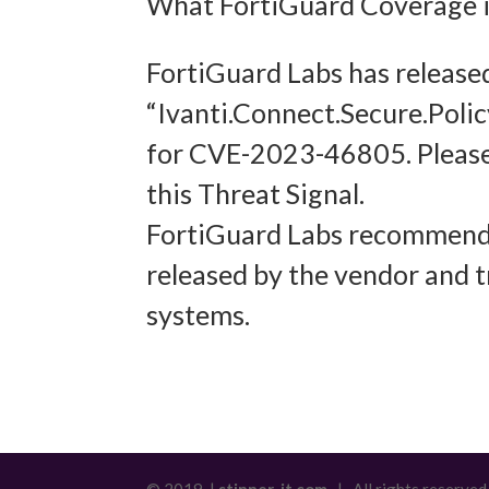
What FortiGuard Coverage is
Abgleich
FortiGuard Labs has release
verschie
“Ivanti.Connect.Secure.Poli
übermitt
for CVE-2023-46805. Please
Gewähr
this Threat Signal.
Betrug
FortiGuard Labs recommends
und In
released by the vendor and t
übermi
systems.