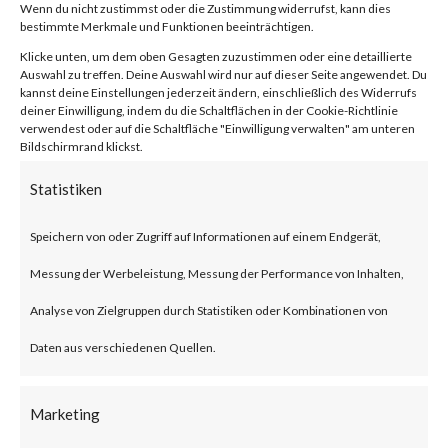
von
|
24. Jan. 2024
|
Unkategorisiert
|
0 Kommentare
Wenn du nicht zustimmst oder die Zustimmung widerrufst, kann dies
bestimmte Merkmale und Funktionen beeinträchtigen.
Klicke unten, um dem oben Gesagten zuzustimmen oder eine detaillierte
Auswahl zu treffen. Deine Auswahl wird nur auf dieser Seite angewendet. Du
kannst deine Einstellungen jederzeit ändern, einschließlich des Widerrufs
Facebook
0
deiner Einwilligung, indem du die Schaltflächen in der Cookie-Richtlinie
verwendest oder auf die Schaltfläche "Einwilligung verwalten" am unteren
Bildschirmrand klickst.
What is the Vulnerability?
Statistiken
Ivanti recently published an
Speichern von oder Zugriff auf Informationen auf einem Endgerät,
advisory on two vulnerabilities
Messung der Werbeleistung, Messung der Performance von Inhalten,
on Jan 10, 2024 affecting Ivanti
Analyse von Zielgruppen durch Statistiken oder Kombinationen von
Connect Secure (ICS) and Ivanti
Daten aus verschiedenen Quellen.
Policy Secure Gateways (CVE-
2023-46805 and CVE-2024-
Marketing
21887). The vulnerabilities are