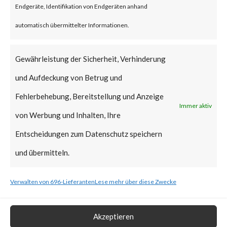
Endgeräte, Identifikation von Endgeräten anhand
vulnerabilities have been added
automatisch übermittelter Informationen.
to CISA’s Known Exploited
Vulnerabilities (KEV) catalog.
Gewährleistung der Sicherheit, Verhinderung
und Aufdeckung von Betrug und
What is the Vendor Solution?
Fehlerbehebung, Bereitstellung und Anzeige
Immer aktiv
At the time of posting, there is
von Werbung und Inhalten, Ihre
no patch available; Ivanti has
Entscheidungen zum Datenschutz speichern
released workarounds as the
und übermitteln.
two new vulnerabilities are
Verwalten von 696-Lieferanten
Lese mehr über diese Zwecke
actively being exploited in the
wild. FortiGuard Labs strongly
Akzeptieren
recommends users to apply