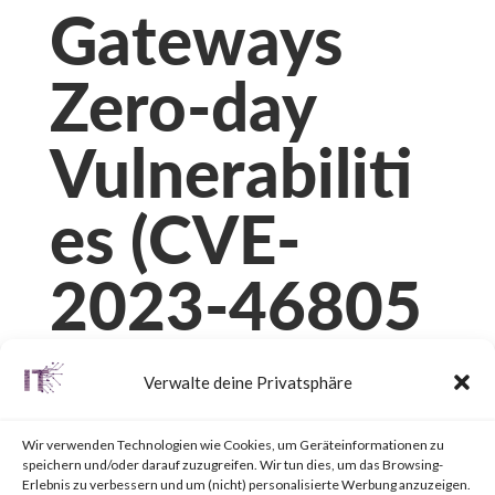
Gateways
Zero-day
Vulnerabiliti
es (CVE-
2023-46805
and CVE-
Verwalte deine Privatsphäre
2024-21887)
Wir verwenden Technologien wie Cookies, um Geräteinformationen zu
speichern und/oder darauf zuzugreifen. Wir tun dies, um das Browsing-
Erlebnis zu verbessern und um (nicht) personalisierte Werbung anzuzeigen.