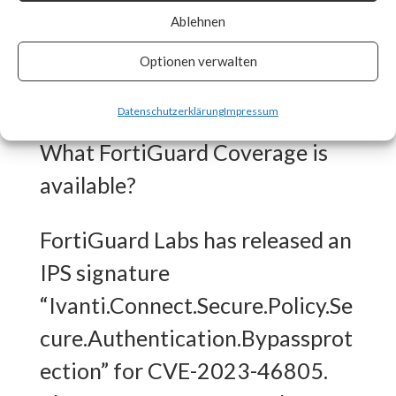
Ablehnen
patches as soon as they are
made available and track vendor
Optionen verwalten
advisory for any updates. [ Link ]
Datenschutzerklärung
Impressum
What FortiGuard Coverage is
available?
FortiGuard Labs has released an
IPS signature
“Ivanti.Connect.Secure.Policy.Se
cure.Authentication.Bypassprot
ection” for CVE-2023-46805.