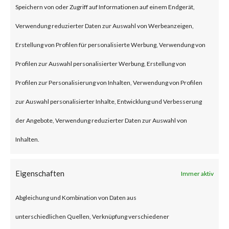
Speichern von oder Zugriff auf Informationen auf einem Endgerät,
an authentication bypass and
Verwendung reduzierter Daten zur Auswahl von Werbeanzeigen,
command injection
Erstellung von Profilen für personalisierte Werbung, Verwendung von
vulnerabilities, respectively in
Profilen zur Auswahl personalisierter Werbung, Erstellung von
the web component of affected
Profilen zur Personalisierung von Inhalten, Verwendung von Profilen
application. According to the
zur Auswahl personalisierter Inhalte, Entwicklung und Verbesserung
vendor advisory, when chained
der Angebote, Verwendung reduzierter Daten zur Auswahl von
together, exploiting these
Inhalten.
vulnerabilities when chained
together may allow attackers to
Eigenschaften
Immer aktiv
run commands without the need
Abgleichung und Kombination von Daten aus
for authentication on the
unterschiedlichen Quellen, Verknüpfung verschiedener
compromised system. Both