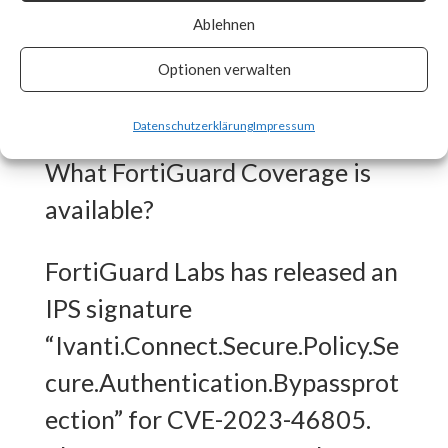
Ablehnen
patches as soon as they are
made available and track vendor
Optionen verwalten
advisory for any updates. [ Link ]
Datenschutzerklärung
Impressum
What FortiGuard Coverage is
available?
FortiGuard Labs has released an
IPS signature
“Ivanti.Connect.Secure.Policy.Se
cure.Authentication.Bypassprot
ection” for CVE-2023-46805.