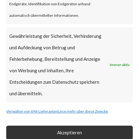
Endgeräte, Identifikation von Endgeräten anhand
vulnerabilities have been added
automatisch übermittelter Informationen.
to CISA’s Known Exploited
Vulnerabilities (KEV) catalog.
Gewährleistung der Sicherheit, Verhinderung
und Aufdeckung von Betrug und
What is the Vendor Solution?
Fehlerbehebung, Bereitstellung und Anzeige
Immer aktiv
At the time of posting, there is
von Werbung und Inhalten, Ihre
no patch available; Ivanti has
Entscheidungen zum Datenschutz speichern
released workarounds as the
und übermitteln.
two new vulnerabilities are
Verwalten von 696-Lieferanten
Lese mehr über diese Zwecke
actively being exploited in the
wild. FortiGuard Labs strongly
Akzeptieren
recommends users to apply