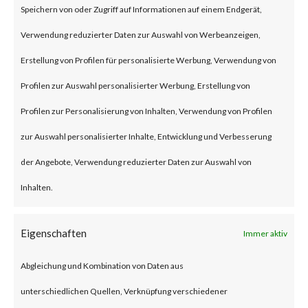
Speichern von oder Zugriff auf Informationen auf einem Endgerät,
an authentication bypass and
Verwendung reduzierter Daten zur Auswahl von Werbeanzeigen,
command injection
Erstellung von Profilen für personalisierte Werbung, Verwendung von
vulnerabilities, respectively in
Profilen zur Auswahl personalisierter Werbung, Erstellung von
the web component of affected
Profilen zur Personalisierung von Inhalten, Verwendung von Profilen
application. According to the
zur Auswahl personalisierter Inhalte, Entwicklung und Verbesserung
vendor advisory, when chained
der Angebote, Verwendung reduzierter Daten zur Auswahl von
together, exploiting these
Inhalten.
vulnerabilities when chained
together may allow attackers to
Eigenschaften
Immer aktiv
run commands without the need
Abgleichung und Kombination von Daten aus
for authentication on the
unterschiedlichen Quellen, Verknüpfung verschiedener
compromised system. Both