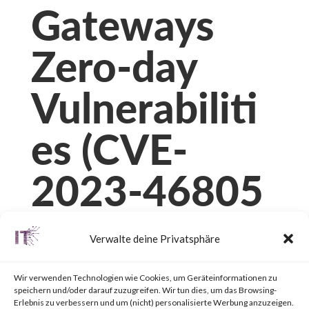
Gateways
Zero-day
Vulnerabiliti
es (CVE-
2023-46805
and CVE-
Verwalte deine Privatsphäre
2024-21887)
Wir verwenden Technologien wie Cookies, um Geräteinformationen zu
speichern und/oder darauf zuzugreifen. Wir tun dies, um das Browsing-
Erlebnis zu verbessern und um (nicht) personalisierte Werbung anzuzeigen.