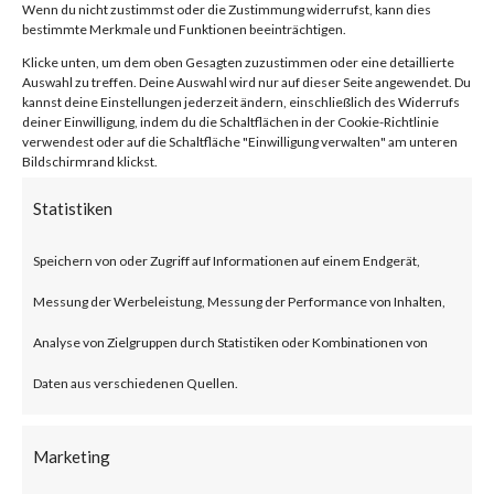
von
|
25. Jan. 2024
|
Unkategorisiert
|
0 Kommentare
Wenn du nicht zustimmst oder die Zustimmung widerrufst, kann dies
bestimmte Merkmale und Funktionen beeinträchtigen.
Klicke unten, um dem oben Gesagten zuzustimmen oder eine detaillierte
Auswahl zu treffen. Deine Auswahl wird nur auf dieser Seite angewendet. Du
kannst deine Einstellungen jederzeit ändern, einschließlich des Widerrufs
Facebook
0
deiner Einwilligung, indem du die Schaltflächen in der Cookie-Richtlinie
verwendest oder auf die Schaltfläche "Einwilligung verwalten" am unteren
Bildschirmrand klickst.
What is the Vulnerability?
Statistiken
Ivanti recently published an
Speichern von oder Zugriff auf Informationen auf einem Endgerät,
advisory on two vulnerabilities
Messung der Werbeleistung, Messung der Performance von Inhalten,
on Jan 10, 2024 affecting Ivanti
Analyse von Zielgruppen durch Statistiken oder Kombinationen von
Connect Secure (ICS) and Ivanti
Daten aus verschiedenen Quellen.
Policy Secure Gateways (CVE-
2023-46805 and CVE-2024-
Marketing
21887). The vulnerabilities are