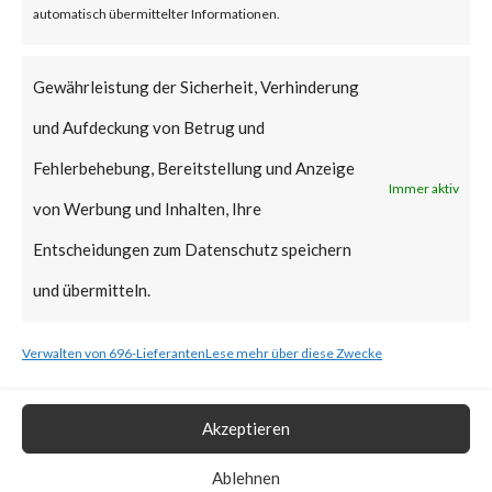
automatisch übermittelter Informationen.
vulnerabilities have been added
to CISA’s Known Exploited
Gewährleistung der Sicherheit, Verhinderung
Vulnerabilities (KEV) catalog.
und Aufdeckung von Betrug und
Fehlerbehebung, Bereitstellung und Anzeige
What is the Vendor Solution?
Immer aktiv
von Werbung und Inhalten, Ihre
At the time of posting, there is
Entscheidungen zum Datenschutz speichern
no patch available; Ivanti has
und übermitteln.
released workarounds as the
Verwalten von 696-Lieferanten
Lese mehr über diese Zwecke
two new vulnerabilities are
actively being exploited in the
Akzeptieren
wild. FortiGuard Labs strongly
Ablehnen
recommends users to apply