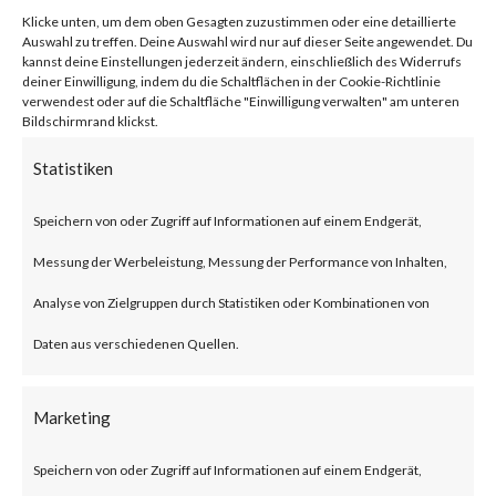
von
|
19. Jan. 2024
|
Unkategorisiert
|
0 Kommentare
Klicke unten, um dem oben Gesagten zuzustimmen oder eine detaillierte
Auswahl zu treffen. Deine Auswahl wird nur auf dieser Seite angewendet. Du
kannst deine Einstellungen jederzeit ändern, einschließlich des Widerrufs
deiner Einwilligung, indem du die Schaltflächen in der Cookie-Richtlinie
verwendest oder auf die Schaltfläche "Einwilligung verwalten" am unteren
Facebook
0
Bildschirmrand klickst.
Statistiken
What is the Vulnerability?
Speichern von oder Zugriff auf Informationen auf einem Endgerät,
Ivanti recently published an
Messung der Werbeleistung, Messung der Performance von Inhalten,
advisory on two vulnerabilities
Analyse von Zielgruppen durch Statistiken oder Kombinationen von
on Jan 10, 2024 affecting Ivanti
Daten aus verschiedenen Quellen.
Connect Secure (ICS) and Ivanti
Policy Secure Gateways (CVE-
Marketing
2023-46805 and CVE-2024-
Speichern von oder Zugriff auf Informationen auf einem Endgerät,
21887). The vulnerabilities are