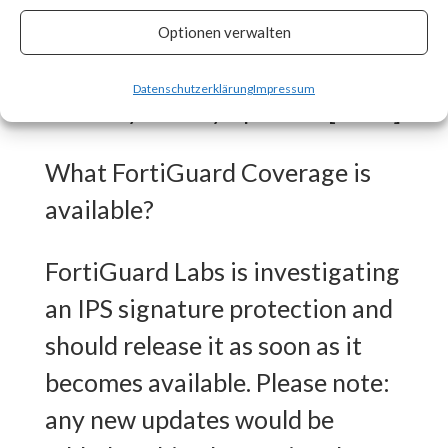
patches as soon as they are
Optionen verwalten
made available and track vendor
Datenschutzerklärung
Impressum
advisory for any updates. [ Link ]
What FortiGuard Coverage is
available?
FortiGuard Labs is investigating
an IPS signature protection and
should release it as soon as it
becomes available. Please note:
any new updates would be