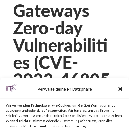
Gateways
Zero-day
Vulnerabiliti
es (CVE-
2023-46805
Verwalte deine Privatsphäre
and CVE-
Wir verwenden Technologien wie Cookies, um Geräteinformationen zu
2024-21887)
speichern und/oder darauf zuzugreifen. Wir tun dies, um das Browsing-
Erlebnis zu verbessern und um (nicht) personalisierte Werbung anzuzeigen.
Wenn du nicht zustimmst oder die Zustimmung widerrufst, kann dies
bestimmte Merkmale und Funktionen beeinträchtigen.