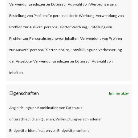
Verwendung reduzierter Daten zur Auswahl von Werbeanzeigen,
an authentication bypass and
Erstellung von Profilen für personalisierte Werbung, Verwendung von
command injection
Profilen zur Auswahl personalisierter Werbung, Erstellung von
vulnerabilities, respectively in
Profilen zur Personalisierung von Inhalten, Verwendung von Profilen
the web component of affected
zur Auswahl personalisierter Inhalte, Entwicklung und Verbesserung
application. According to the
der Angebote, Verwendung reduzierter Daten zur Auswahl von
vendor advisory, when chained
Inhalten.
together, exploiting these
vulnerabilities when chained
Eigenschaften
Immer aktiv
together may allow attackers to
Abgleichung und Kombination von Daten aus
run commands without the need
unterschiedlichen Quellen, Verknüpfung verschiedener
for authentication on the
Endgeräte, Identifikation von Endgeräten anhand
compromised system. Both