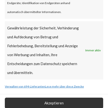
Endgeräte, Identifikation von Endgeräten anhand
vulnerabilities have been added
automatisch übermittelter Informationen.
to CISA’s Known Exploited
Vulnerabilities (KEV) catalog.
Gewährleistung der Sicherheit, Verhinderung
und Aufdeckung von Betrug und
What is the Vendor Solution?
Fehlerbehebung, Bereitstellung und Anzeige
Immer aktiv
At the time of posting, there is
von Werbung und Inhalten, Ihre
no patch available; Ivanti has
Entscheidungen zum Datenschutz speichern
released workarounds as the
und übermitteln.
two new vulnerabilities are
Verwalten von 694-Lieferanten
Lese mehr über diese Zwecke
actively being exploited in the
wild. FortiGuard Labs strongly
Akzeptieren
recommends users to apply