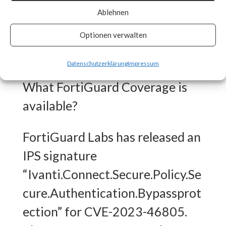
Ablehnen
patches as soon as they are
made available and track vendor
Optionen verwalten
advisory for any updates. [ Link ]
Datenschutzerklärung
Impressum
What FortiGuard Coverage is
available?
FortiGuard Labs has released an
IPS signature
“Ivanti.Connect.Secure.Policy.Se
cure.Authentication.Bypassprot
ection” for CVE-2023-46805.