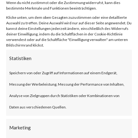
von
|
26. Jan. 2024
|
Unkategorisiert
|
0 Kommentare
Wenn du nicht zustimmst oder die Zustimmung widerrufst, kann dies
bestimmte Merkmale und Funktionen beeinträchtigen.
Klicke unten, um dem oben Gesagten zuzustimmen oder eine detaillierte
Auswahl zu treffen. Deine Auswahl wird nur auf dieser Seite angewendet. Du
kannst deine Einstellungen jederzeit ändern, einschließlich des Widerrufs
Facebook
0
deiner Einwilligung, indem du die Schaltflächen in der Cookie-Richtlinie
verwendest oder auf die Schaltfläche "Einwilligung verwalten" am unteren
Bildschirmrand klickst.
What is the Vulnerability?
Statistiken
Ivanti recently published an
Speichern von oder Zugriff auf Informationen auf einem Endgerät,
advisory on two vulnerabilities
Messung der Werbeleistung, Messung der Performance von Inhalten,
on Jan 10, 2024 affecting Ivanti
Analyse von Zielgruppen durch Statistiken oder Kombinationen von
Connect Secure (ICS) and Ivanti
Daten aus verschiedenen Quellen.
Policy Secure Gateways (CVE-
2023-46805 and CVE-2024-
Marketing
21887). The vulnerabilities are