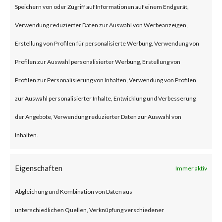
Speichern von oder Zugriff auf Informationen auf einem Endgerät,
an authentication bypass and
Verwendung reduzierter Daten zur Auswahl von Werbeanzeigen,
command injection
Erstellung von Profilen für personalisierte Werbung, Verwendung von
vulnerabilities, respectively in
Profilen zur Auswahl personalisierter Werbung, Erstellung von
the web component of affected
Profilen zur Personalisierung von Inhalten, Verwendung von Profilen
application. According to the
zur Auswahl personalisierter Inhalte, Entwicklung und Verbesserung
vendor advisory, when chained
der Angebote, Verwendung reduzierter Daten zur Auswahl von
together, exploiting these
Inhalten.
vulnerabilities when chained
together may allow attackers to
Eigenschaften
Immer aktiv
run commands without the need
Abgleichung und Kombination von Daten aus
for authentication on the
unterschiedlichen Quellen, Verknüpfung verschiedener
compromised system. Both