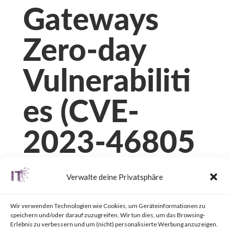
Gateways
Zero-day
Vulnerabiliti
es (CVE-
2023-46805
and CVE-
Verwalte deine Privatsphäre
2024-21887)
Wir verwenden Technologien wie Cookies, um Geräteinformationen zu
speichern und/oder darauf zuzugreifen. Wir tun dies, um das Browsing-
Erlebnis zu verbessern und um (nicht) personalisierte Werbung anzuzeigen.