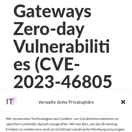
Gateways
Zero-day
Vulnerabiliti
es (CVE-
2023-46805
and CVE-
Verwalte deine Privatsphäre
2024-21887)
Wir verwenden Technologien wie Cookies, um Geräteinformationen zu
speichern und/oder darauf zuzugreifen. Wir tun dies, um das Browsing-
Erlebnis zu verbessern und um (nicht) personalisierte Werbung anzuzeigen.