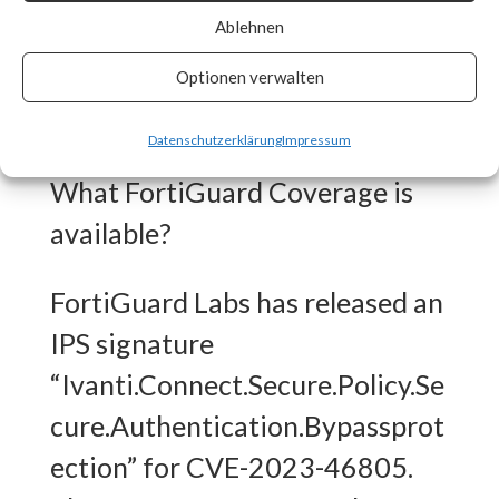
Ablehnen
patches as soon as they are
made available and track vendor
Optionen verwalten
advisory for any updates. [ Link ]
Datenschutzerklärung
Impressum
What FortiGuard Coverage is
available?
FortiGuard Labs has released an
IPS signature
“Ivanti.Connect.Secure.Policy.Se
cure.Authentication.Bypassprot
ection” for CVE-2023-46805.