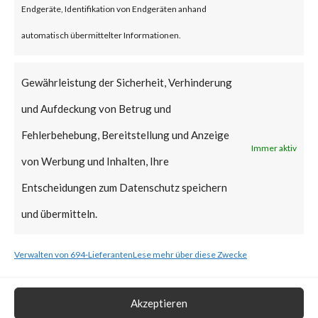
Endgeräte, Identifikation von Endgeräten anhand
vulnerabilities have been added
automatisch übermittelter Informationen.
to CISA’s Known Exploited
Vulnerabilities (KEV) catalog.
Gewährleistung der Sicherheit, Verhinderung
und Aufdeckung von Betrug und
What is the Vendor Solution?
Fehlerbehebung, Bereitstellung und Anzeige
Immer aktiv
At the time of posting, there is
von Werbung und Inhalten, Ihre
no patch available; Ivanti has
Entscheidungen zum Datenschutz speichern
released workarounds as the
und übermitteln.
two new vulnerabilities are
Verwalten von 694-Lieferanten
Lese mehr über diese Zwecke
actively being exploited in the
wild. FortiGuard Labs strongly
Akzeptieren
recommends users to apply