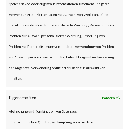
Speichern von oder Zugriff auf Informationen auf einem Endgerät,
an authentication bypass and
Verwendung reduzierter Daten zur Auswahl von Werbeanzeigen,
command injection
Erstellung von Profilen für personalisierte Werbung, Verwendung von
vulnerabilities, respectively in
Profilen zur Auswahl personalisierter Werbung, Erstellung von
the web component of affected
Profilen zur Personalisierung von Inhalten, Verwendung von Profilen
application. According to the
zur Auswahl personalisierter Inhalte, Entwicklung und Verbesserung
vendor advisory, when chained
der Angebote, Verwendung reduzierter Daten zur Auswahl von
together, exploiting these
Inhalten.
vulnerabilities when chained
together may allow attackers to
Eigenschaften
Immer aktiv
run commands without the need
Abgleichung und Kombination von Daten aus
for authentication on the
unterschiedlichen Quellen, Verknüpfung verschiedener
compromised system. Both