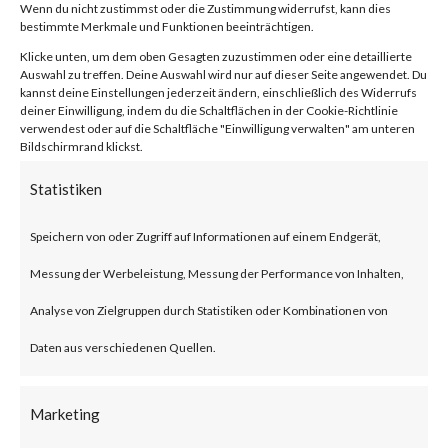
von
|
26. Jan. 2024
|
Unkategorisiert
|
0 Kommentare
Wenn du nicht zustimmst oder die Zustimmung widerrufst, kann dies
bestimmte Merkmale und Funktionen beeinträchtigen.
Klicke unten, um dem oben Gesagten zuzustimmen oder eine detaillierte
Auswahl zu treffen. Deine Auswahl wird nur auf dieser Seite angewendet. Du
kannst deine Einstellungen jederzeit ändern, einschließlich des Widerrufs
Facebook
0
deiner Einwilligung, indem du die Schaltflächen in der Cookie-Richtlinie
verwendest oder auf die Schaltfläche "Einwilligung verwalten" am unteren
Bildschirmrand klickst.
What is the Vulnerability?
Statistiken
Ivanti recently published an
Speichern von oder Zugriff auf Informationen auf einem Endgerät,
advisory on two vulnerabilities
Messung der Werbeleistung, Messung der Performance von Inhalten,
on Jan 10, 2024 affecting Ivanti
Analyse von Zielgruppen durch Statistiken oder Kombinationen von
Connect Secure (ICS) and Ivanti
Daten aus verschiedenen Quellen.
Policy Secure Gateways (CVE-
2023-46805 and CVE-2024-
Marketing
21887). The vulnerabilities are