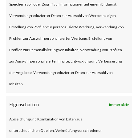
Speichern von oder Zugriff auf Informationen auf einem Endgerät,
an authentication bypass and
Verwendung reduzierter Daten zur Auswahl von Werbeanzeigen,
command injection
Erstellung von Profilen für personalisierte Werbung, Verwendung von
vulnerabilities, respectively in
Profilen zur Auswahl personalisierter Werbung, Erstellung von
the web component of affected
Profilen zur Personalisierung von Inhalten, Verwendung von Profilen
application. According to the
zur Auswahl personalisierter Inhalte, Entwicklung und Verbesserung
vendor advisory, when chained
der Angebote, Verwendung reduzierter Daten zur Auswahl von
together, exploiting these
Inhalten.
vulnerabilities when chained
together may allow attackers to
Eigenschaften
Immer aktiv
run commands without the need
Abgleichung und Kombination von Daten aus
for authentication on the
unterschiedlichen Quellen, Verknüpfung verschiedener
compromised system. Both