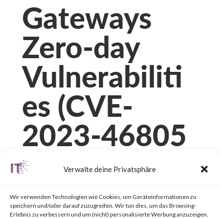
Gateways
Zero-day
Vulnerabiliti
es (CVE-
2023-46805
and CVE-
Verwalte deine Privatsphäre
2024-21887)
Wir verwenden Technologien wie Cookies, um Geräteinformationen zu
speichern und/oder darauf zuzugreifen. Wir tun dies, um das Browsing-
Erlebnis zu verbessern und um (nicht) personalisierte Werbung anzuzeigen.