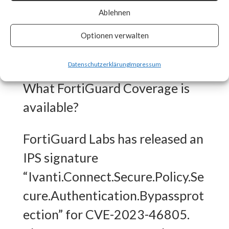
Ablehnen
patches as soon as they are
made available and track vendor
Optionen verwalten
advisory for any updates. [ Link ]
Datenschutzerklärung
Impressum
What FortiGuard Coverage is
available?
FortiGuard Labs has released an
IPS signature
“Ivanti.Connect.Secure.Policy.Se
cure.Authentication.Bypassprot
ection” for CVE-2023-46805.