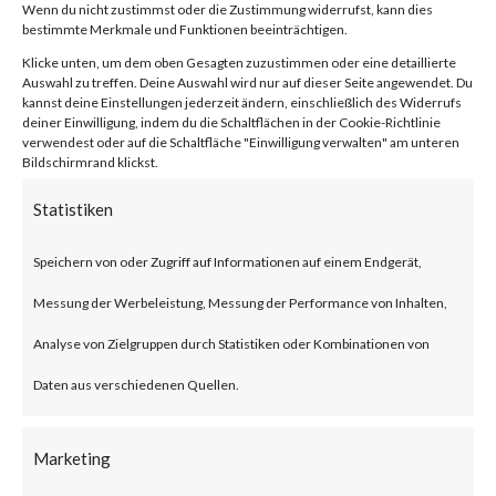
von
|
26. Jan. 2024
|
Unkategorisiert
|
0 Kommentare
Wenn du nicht zustimmst oder die Zustimmung widerrufst, kann dies
bestimmte Merkmale und Funktionen beeinträchtigen.
Klicke unten, um dem oben Gesagten zuzustimmen oder eine detaillierte
Auswahl zu treffen. Deine Auswahl wird nur auf dieser Seite angewendet. Du
kannst deine Einstellungen jederzeit ändern, einschließlich des Widerrufs
Facebook
0
deiner Einwilligung, indem du die Schaltflächen in der Cookie-Richtlinie
verwendest oder auf die Schaltfläche "Einwilligung verwalten" am unteren
Bildschirmrand klickst.
What is the Vulnerability?
Statistiken
Ivanti recently published an
Speichern von oder Zugriff auf Informationen auf einem Endgerät,
advisory on two vulnerabilities
Messung der Werbeleistung, Messung der Performance von Inhalten,
on Jan 10, 2024 affecting Ivanti
Analyse von Zielgruppen durch Statistiken oder Kombinationen von
Connect Secure (ICS) and Ivanti
Daten aus verschiedenen Quellen.
Policy Secure Gateways (CVE-
2023-46805 and CVE-2024-
Marketing
21887). The vulnerabilities are