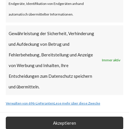
Endgeräte, Identifikation von Endgeräten anhand
vulnerabilities have been added
automatisch übermittelter Informationen.
to CISA’s Known Exploited
Vulnerabilities (KEV) catalog.
Gewährleistung der Sicherheit, Verhinderung
und Aufdeckung von Betrug und
What is the Vendor Solution?
Fehlerbehebung, Bereitstellung und Anzeige
Immer aktiv
At the time of posting, there is
von Werbung und Inhalten, Ihre
no patch available; Ivanti has
Entscheidungen zum Datenschutz speichern
released workarounds as the
und übermitteln.
two new vulnerabilities are
Verwalten von 696-Lieferanten
Lese mehr über diese Zwecke
actively being exploited in the
wild. FortiGuard Labs strongly
Akzeptieren
recommends users to apply