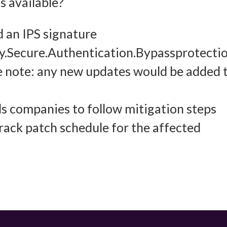
 available?
ung und Kombination von Daten aus unterschiedlichen Quellen, Verknüpfung
d an IPS signature
dener Endgeräte, Identifikation von Endgeräten anhand automatisch
cy.Secure.Authentication.Bypassprotecti
elter Informationen.
 note: any new updates would be added 
leistung der Sicherheit, Verhinderung und Aufdeckung von
 und Fehlerbehebung, Bereitstellung und Anzeige von Werbung
 companies to follow mitigation steps
Imm
halten, Ihre Entscheidungen zum Datenschutz speichern und
rack patch schedule for the affected
tteln.