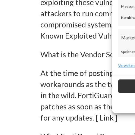
exploiting these vulnerabili
Messung 
attackers to run commands w
Kombina
compromised system. Both vu
Known Exploited Vulnerabilit
Marke
Speicher
What is the Vendor Solution
zur Ausw
Verwalten
At the time of posting, there
Verwendu
workarounds as the two new v
Personal
in the wild. FortiGuard Lab
Entwick
patches as soon as they are 
Inhalten
for any updates. [ Link ]
Eigens