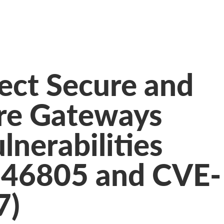
ect Secure and
ure Gateways
lnerabilities
-46805 and CVE-
7)