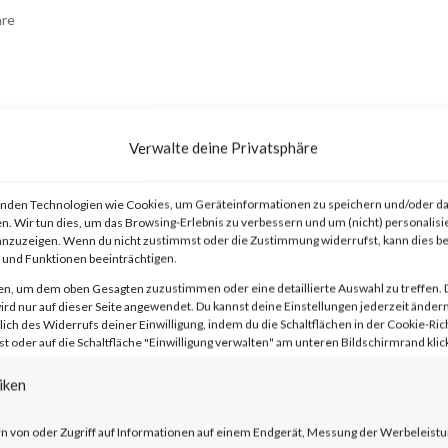
re
Verwalte deine Privatsphäre
nden Technologien wie Cookies, um Geräteinformationen zu speichern und/oder da
n. Wir tun dies, um das Browsing-Erlebnis zu verbessern und um (nicht) personalisi
advisory on two vulnerabilities on Jan 10
nzuzeigen. Wenn du nicht zustimmst oder die Zustimmung widerrufst, kann dies 
und Funktionen beeinträchtigen.
t Secure (ICS) and Ivanti Policy Secure
en, um dem oben Gesagten zuzustimmen oder eine detaillierte Auswahl zu treffen. 
 and CVE-2024-21887). The
rd nur auf dieser Seite angewendet. Du kannst deine Einstellungen jederzeit ändern
lich des Widerrufs deiner Einwilligung, indem du die Schaltflächen in der Cookie-Rich
entication bypass and command injection
 oder auf die Schaltfläche "Einwilligung verwalten" am unteren Bildschirmrand klick
y in the web component of affected
iken
e vendor advisory, when chained together
n von oder Zugriff auf Informationen auf einem Endgerät, Messung der Werbeleistu