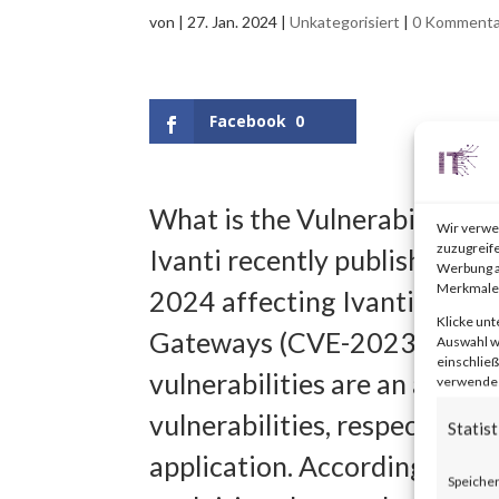
von
|
27. Jan. 2024
|
Unkategorisiert
|
0 Kommenta
Facebook
0
What is the Vulnerability?
Wir verwe
zuzugreife
Ivanti recently published an 
Werbung a
Merkmale 
2024 affecting Ivanti Connec
Klicke unt
Gateways (CVE-2023-46805
Auswahl wi
einschließ
vulnerabilities are an auth
verwendest
vulnerabilities, respectivel
Statist
application. According to th
Speicher