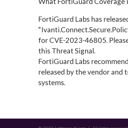
What FortiGuard Coverage is
Abgleich
FortiGuard Labs has release
verschie
“Ivanti.Connect.Secure.Poli
übermitt
for CVE-2023-46805. Please
Gewähr
this Threat Signal.
Betrug
FortiGuard Labs recommends
und In
released by the vendor and t
übermi
systems.