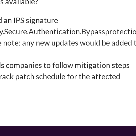
 available?
ung und Kombination von Daten aus unterschiedlichen Quellen, Verknüpfung
d an IPS signature
dener Endgeräte, Identifikation von Endgeräten anhand automatisch
cy.Secure.Authentication.Bypassprotecti
elter Informationen.
 note: any new updates would be added 
leistung der Sicherheit, Verhinderung und Aufdeckung von
 und Fehlerbehebung, Bereitstellung und Anzeige von Werbung
 companies to follow mitigation steps
Imm
halten, Ihre Entscheidungen zum Datenschutz speichern und
rack patch schedule for the affected
tteln.