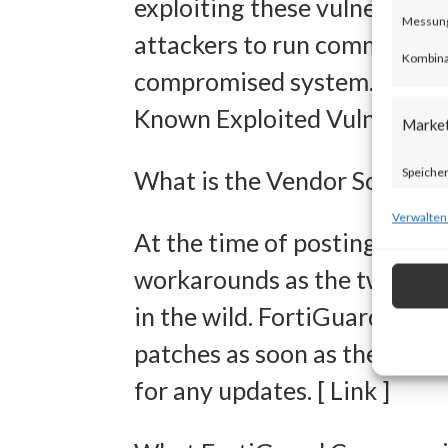
exploiting these vulnerabili
Messung 
attackers to run commands w
Kombina
compromised system. Both vu
Known Exploited Vulnerabilit
Marke
Speicher
What is the Vendor Solution
zur Ausw
Verwalten
At the time of posting, there
Verwendu
workarounds as the two new v
Personal
in the wild. FortiGuard Lab
Entwick
patches as soon as they are 
Inhalten
for any updates. [ Link ]
Eigens