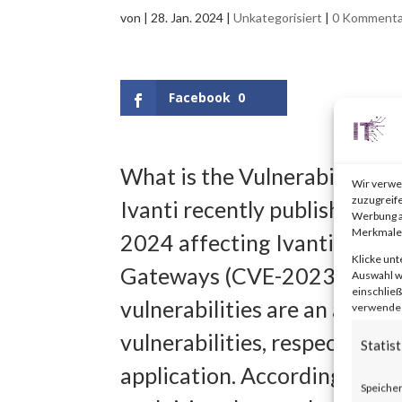
von
|
28. Jan. 2024
|
Unkategorisiert
|
0 Kommenta
Facebook
0
What is the Vulnerability?
Wir verwe
zuzugreife
Ivanti recently published an 
Werbung a
Merkmale 
2024 affecting Ivanti Connec
Klicke unt
Gateways (CVE-2023-46805
Auswahl wi
einschließ
vulnerabilities are an auth
verwendest
vulnerabilities, respectivel
Statist
application. According to th
Speicher