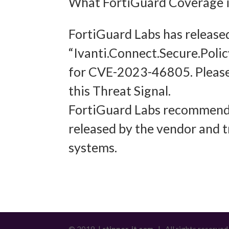
What FortiGuard Coverage is
Abgleich
FortiGuard Labs has release
verschie
“Ivanti.Connect.Secure.Poli
übermitt
for CVE-2023-46805. Please
Gewähr
this Threat Signal.
Betrug
FortiGuard Labs recommends
und In
released by the vendor and t
übermi
systems.