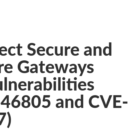
ect Secure and
ure Gateways
lnerabilities
-46805 and CVE-
7)