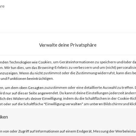
re
Verwalte deine Privatsphäre
nden Technologien wie Cookies, um Geräteinformationen zu speichern und/oder da
n. Wir tun dies, um das Browsing-Erlebnis zu verbessern und um (nicht) personalisi
advisory on two vulnerabilities on Jan 10
nzuzeigen. Wenn du nicht zustimmst oder die Zustimmung widerrufst, kann dies 
und Funktionen beeinträchtigen.
t Secure (ICS) and Ivanti Policy Secure
en, um dem oben Gesagten zuzustimmen oder eine detaillierte Auswahl zu treffen. 
 and CVE-2024-21887). The
rd nur auf dieser Seite angewendet. Du kannst deine Einstellungen jederzeit ändern
lich des Widerrufs deiner Einwilligung, indem du die Schaltflächen in der Cookie-Rich
entication bypass and command injection
 oder auf die Schaltfläche "Einwilligung verwalten" am unteren Bildschirmrand klick
y in the web component of affected
iken
e vendor advisory, when chained together
n von oder Zugriff auf Informationen auf einem Endgerät, Messung der Werbeleistu