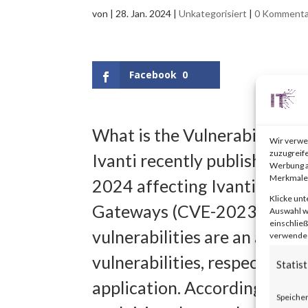
von
|
28. Jan. 2024
|
Unkategorisiert
|
0 Kommenta
Facebook
0
What is the Vulnerability?
Wir verwe
zuzugreife
Ivanti recently published an 
Werbung a
Merkmale 
2024 affecting Ivanti Connec
Klicke unt
Gateways (CVE-2023-46805
Auswahl wi
einschließ
vulnerabilities are an auth
verwendest
vulnerabilities, respectivel
Statist
application. According to th
Speicher