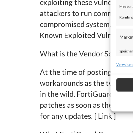
exploiting these vulnerabili
Messung 
attackers to run commands w
Kombina
compromised system. Both vu
Known Exploited Vulnerabilit
Marke
Speicher
What is the Vendor Solution
zur Ausw
Verwalten
At the time of posting, there
Verwendu
workarounds as the two new v
Personal
in the wild. FortiGuard Lab
Entwick
patches as soon as they are 
Inhalten
for any updates. [ Link ]
Eigens