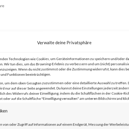
re
Verwalte deine Privatsphäre
nden Technologien wie Cookies, um Geräteinformationen zu speichern und/oder da
n. Wir tun dies, um das Browsing-Erlebnis zu verbessern und um (nicht) personalisi
advisory on two vulnerabilities on Jan 10
nzuzeigen. Wenn du nicht zustimmst oder die Zustimmung widerrufst, kann dies 
und Funktionen beeinträchtigen.
t Secure (ICS) and Ivanti Policy Secure
en, um dem oben Gesagten zuzustimmen oder eine detaillierte Auswahl zu treffen. 
 and CVE-2024-21887). The
rd nur auf dieser Seite angewendet. Du kannst deine Einstellungen jederzeit ändern
lich des Widerrufs deiner Einwilligung, indem du die Schaltflächen in der Cookie-Rich
entication bypass and command injection
 oder auf die Schaltfläche "Einwilligung verwalten" am unteren Bildschirmrand klick
y in the web component of affected
iken
e vendor advisory, when chained together
n von oder Zugriff auf Informationen auf einem Endgerät, Messung der Werbeleistu