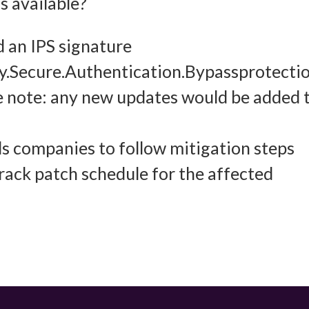
 available?
ung und Kombination von Daten aus unterschiedlichen Quellen, Verknüpfung
d an IPS signature
dener Endgeräte, Identifikation von Endgeräten anhand automatisch
cy.Secure.Authentication.Bypassprotecti
elter Informationen.
 note: any new updates would be added 
leistung der Sicherheit, Verhinderung und Aufdeckung von
 und Fehlerbehebung, Bereitstellung und Anzeige von Werbung
 companies to follow mitigation steps
Imm
halten, Ihre Entscheidungen zum Datenschutz speichern und
rack patch schedule for the affected
tteln.