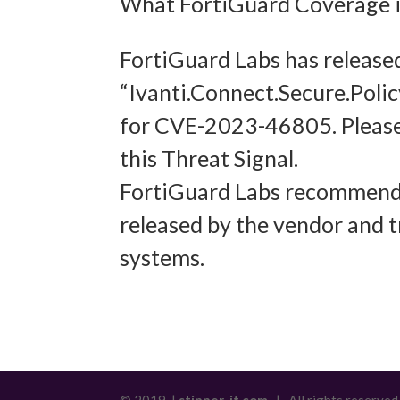
What FortiGuard Coverage is
Abgleich
FortiGuard Labs has release
verschie
“Ivanti.Connect.Secure.Poli
übermitt
for CVE-2023-46805. Please
Gewähr
this Threat Signal.
Betrug
FortiGuard Labs recommends
und In
released by the vendor and t
übermi
systems.