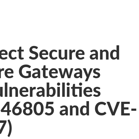
ect Secure and
ure Gateways
lnerabilities
-46805 and CVE-
7)