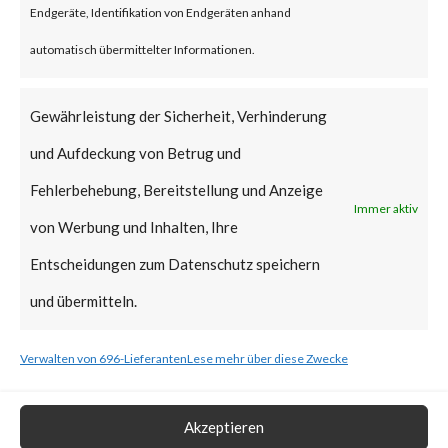
Endgeräte, Identifikation von Endgeräten anhand
vulnerabilities have been added
automatisch übermittelter Informationen.
to CISA’s Known Exploited
Vulnerabilities (KEV) catalog.
Gewährleistung der Sicherheit, Verhinderung
und Aufdeckung von Betrug und
What is the Vendor Solution?
Fehlerbehebung, Bereitstellung und Anzeige
Immer aktiv
At the time of posting, there is
von Werbung und Inhalten, Ihre
no patch available; Ivanti has
Entscheidungen zum Datenschutz speichern
released workarounds as the
und übermitteln.
two new vulnerabilities are
Verwalten von 696-Lieferanten
Lese mehr über diese Zwecke
actively being exploited in the
wild. FortiGuard Labs strongly
Akzeptieren
recommends users to apply