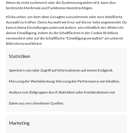
von
|
28. Jan. 2024
|
Unkategorisiert
|
0 Kommentare
Wenn du nicht zustimmst oder die Zustimmung widerrufst, kann dies
bestimmte Merkmale und Funktionen beeinträchtigen.
Klicke unten, um dem oben Gesagten zuzustimmen oder eine detaillierte
Auswahl zu treffen. Deine Auswahl wird nur auf dieser Seite angewendet. Du
kannst deine Einstellungen jederzeit ändern, einschließlich des Widerrufs
Facebook
0
deiner Einwilligung, indem du die Schaltflächen in der Cookie-Richtlinie
verwendest oder auf die Schaltfläche "Einwilligung verwalten" am unteren
Bildschirmrand klickst.
What is the Vulnerability?
Statistiken
Ivanti recently published an
Speichern von oder Zugriff auf Informationen auf einem Endgerät,
advisory on two vulnerabilities
Messung der Werbeleistung, Messung der Performance von Inhalten,
on Jan 10, 2024 affecting Ivanti
Analyse von Zielgruppen durch Statistiken oder Kombinationen von
Connect Secure (ICS) and Ivanti
Daten aus verschiedenen Quellen.
Policy Secure Gateways (CVE-
2023-46805 and CVE-2024-
Marketing
21887). The vulnerabilities are