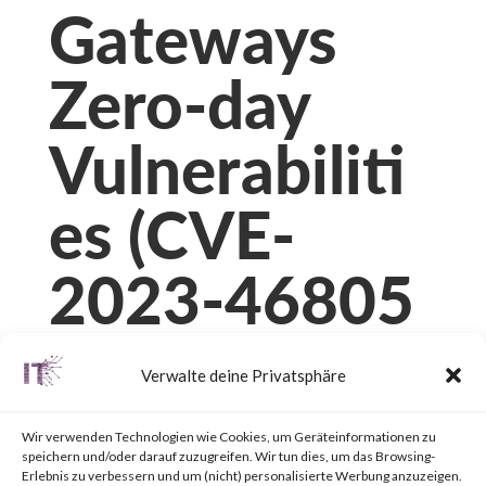
Gateways
Zero-day
Vulnerabiliti
es (CVE-
2023-46805
and CVE-
Verwalte deine Privatsphäre
2024-21887)
Wir verwenden Technologien wie Cookies, um Geräteinformationen zu
speichern und/oder darauf zuzugreifen. Wir tun dies, um das Browsing-
Erlebnis zu verbessern und um (nicht) personalisierte Werbung anzuzeigen.