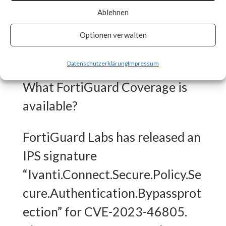
Ablehnen
patches as soon as they are
made available and track vendor
Optionen verwalten
advisory for any updates. [ Link ]
Datenschutzerklärung
Impressum
What FortiGuard Coverage is
available?
FortiGuard Labs has released an
IPS signature
“Ivanti.Connect.Secure.Policy.Se
cure.Authentication.Bypassprot
ection” for CVE-2023-46805.