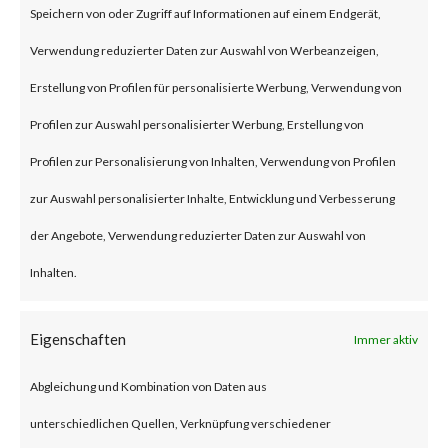
Speichern von oder Zugriff auf Informationen auf einem Endgerät,
an authentication bypass and
Verwendung reduzierter Daten zur Auswahl von Werbeanzeigen,
command injection
Erstellung von Profilen für personalisierte Werbung, Verwendung von
vulnerabilities, respectively in
Profilen zur Auswahl personalisierter Werbung, Erstellung von
the web component of affected
Profilen zur Personalisierung von Inhalten, Verwendung von Profilen
application. According to the
zur Auswahl personalisierter Inhalte, Entwicklung und Verbesserung
vendor advisory, when chained
der Angebote, Verwendung reduzierter Daten zur Auswahl von
together, exploiting these
Inhalten.
vulnerabilities when chained
together may allow attackers to
Eigenschaften
Immer aktiv
run commands without the need
Abgleichung und Kombination von Daten aus
for authentication on the
unterschiedlichen Quellen, Verknüpfung verschiedener
compromised system. Both