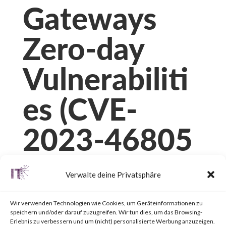
Gateways
Zero-day
Vulnerabiliti
es (CVE-
2023-46805
and CVE-
Verwalte deine Privatsphäre
2024-21887)
Wir verwenden Technologien wie Cookies, um Geräteinformationen zu
speichern und/oder darauf zuzugreifen. Wir tun dies, um das Browsing-
Erlebnis zu verbessern und um (nicht) personalisierte Werbung anzuzeigen.