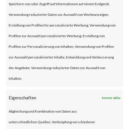
Speichern von oder Zugriff auf Informationen auf einem Endgerät,
an authentication bypass and
Verwendung reduzierter Daten zur Auswahl von Werbeanzeigen,
command injection
Erstellung von Profilen für personalisierte Werbung, Verwendung von
vulnerabilities, respectively in
Profilen zur Auswahl personalisierter Werbung, Erstellung von
the web component of affected
Profilen zur Personalisierung von Inhalten, Verwendung von Profilen
application. According to the
zur Auswahl personalisierter Inhalte, Entwicklung und Verbesserung
vendor advisory, when chained
der Angebote, Verwendung reduzierter Daten zur Auswahl von
together, exploiting these
Inhalten.
vulnerabilities when chained
together may allow attackers to
Eigenschaften
Immer aktiv
run commands without the need
Abgleichung und Kombination von Daten aus
for authentication on the
unterschiedlichen Quellen, Verknüpfung verschiedener
compromised system. Both