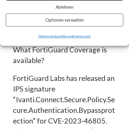
Ablehnen
patches as soon as they are
made available and track vendor
Optionen verwalten
advisory for any updates. [ Link ]
Datenschutzerklärung
Impressum
What FortiGuard Coverage is
available?
FortiGuard Labs has released an
IPS signature
“Ivanti.Connect.Secure.Policy.Se
cure.Authentication.Bypassprot
ection” for CVE-2023-46805.