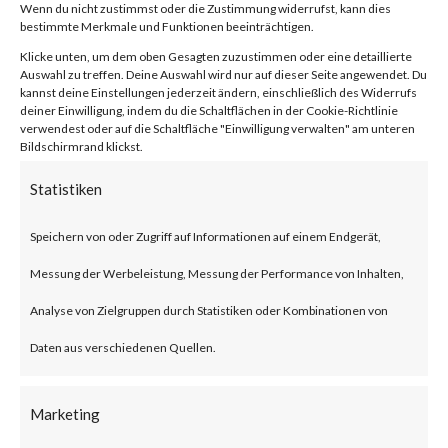
von
|
19. Jan. 2024
|
Unkategorisiert
|
0 Kommentare
Wenn du nicht zustimmst oder die Zustimmung widerrufst, kann dies
bestimmte Merkmale und Funktionen beeinträchtigen.
Klicke unten, um dem oben Gesagten zuzustimmen oder eine detaillierte
Auswahl zu treffen. Deine Auswahl wird nur auf dieser Seite angewendet. Du
kannst deine Einstellungen jederzeit ändern, einschließlich des Widerrufs
Facebook
0
deiner Einwilligung, indem du die Schaltflächen in der Cookie-Richtlinie
verwendest oder auf die Schaltfläche "Einwilligung verwalten" am unteren
Bildschirmrand klickst.
What is the Vulnerability?
Statistiken
Ivanti recently published an
Speichern von oder Zugriff auf Informationen auf einem Endgerät,
advisory on two vulnerabilities
Messung der Werbeleistung, Messung der Performance von Inhalten,
on Jan 10, 2024 affecting Ivanti
Analyse von Zielgruppen durch Statistiken oder Kombinationen von
Connect Secure (ICS) and Ivanti
Daten aus verschiedenen Quellen.
Policy Secure Gateways (CVE-
2023-46805 and CVE-2024-
Marketing
21887). The vulnerabilities are