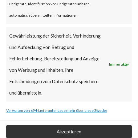
Endgeräte, Identifikation von Endgeräten anhand
vulnerabilities have been added
automatisch übermittelter Informationen.
to CISA’s Known Exploited
Vulnerabilities (KEV) catalog.
Gewährleistung der Sicherheit, Verhinderung
und Aufdeckung von Betrug und
What is the Vendor Solution?
Fehlerbehebung, Bereitstellung und Anzeige
Immer aktiv
At the time of posting, there is
von Werbung und Inhalten, Ihre
no patch available; Ivanti has
Entscheidungen zum Datenschutz speichern
released workarounds as the
und übermitteln.
two new vulnerabilities are
Verwalten von 694-Lieferanten
Lese mehr über diese Zwecke
actively being exploited in the
wild. FortiGuard Labs strongly
Akzeptieren
recommends users to apply