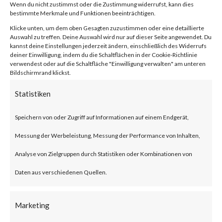
von
|
29. Jan. 2024
|
Unkategorisiert
|
0 Kommentare
Wenn du nicht zustimmst oder die Zustimmung widerrufst, kann dies
bestimmte Merkmale und Funktionen beeinträchtigen.
Klicke unten, um dem oben Gesagten zuzustimmen oder eine detaillierte
Auswahl zu treffen. Deine Auswahl wird nur auf dieser Seite angewendet. Du
kannst deine Einstellungen jederzeit ändern, einschließlich des Widerrufs
Facebook
0
deiner Einwilligung, indem du die Schaltflächen in der Cookie-Richtlinie
verwendest oder auf die Schaltfläche "Einwilligung verwalten" am unteren
Bildschirmrand klickst.
What is the Vulnerability?
Statistiken
Ivanti recently published an
Speichern von oder Zugriff auf Informationen auf einem Endgerät,
advisory on two vulnerabilities
Messung der Werbeleistung, Messung der Performance von Inhalten,
on Jan 10, 2024 affecting Ivanti
Analyse von Zielgruppen durch Statistiken oder Kombinationen von
Connect Secure (ICS) and Ivanti
Daten aus verschiedenen Quellen.
Policy Secure Gateways (CVE-
2023-46805 and CVE-2024-
Marketing
21887). The vulnerabilities are