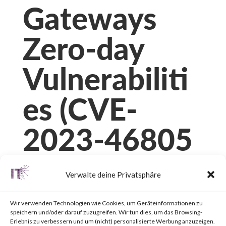
Gateways
Zero-day
Vulnerabiliti
es (CVE-
2023-46805
and CVE-
Verwalte deine Privatsphäre
2024-21887)
Wir verwenden Technologien wie Cookies, um Geräteinformationen zu
speichern und/oder darauf zuzugreifen. Wir tun dies, um das Browsing-
Erlebnis zu verbessern und um (nicht) personalisierte Werbung anzuzeigen.