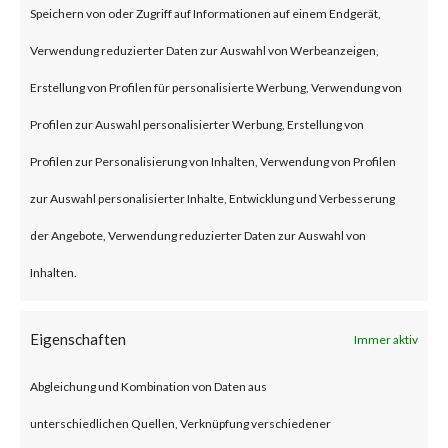
Speichern von oder Zugriff auf Informationen auf einem Endgerät,
an authentication bypass and
Verwendung reduzierter Daten zur Auswahl von Werbeanzeigen,
command injection
Erstellung von Profilen für personalisierte Werbung, Verwendung von
vulnerabilities, respectively in
Profilen zur Auswahl personalisierter Werbung, Erstellung von
the web component of affected
Profilen zur Personalisierung von Inhalten, Verwendung von Profilen
application. According to the
zur Auswahl personalisierter Inhalte, Entwicklung und Verbesserung
vendor advisory, when chained
der Angebote, Verwendung reduzierter Daten zur Auswahl von
together, exploiting these
Inhalten.
vulnerabilities when chained
together may allow attackers to
Eigenschaften
Immer aktiv
run commands without the need
Abgleichung und Kombination von Daten aus
for authentication on the
unterschiedlichen Quellen, Verknüpfung verschiedener
compromised system. Both