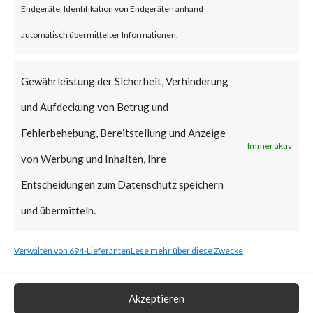
Endgeräte, Identifikation von Endgeräten anhand
vulnerabilities have been added
automatisch übermittelter Informationen.
to CISA’s Known Exploited
Vulnerabilities (KEV) catalog.
Gewährleistung der Sicherheit, Verhinderung
und Aufdeckung von Betrug und
What is the Vendor Solution?
Fehlerbehebung, Bereitstellung und Anzeige
Immer aktiv
At the time of posting, there is
von Werbung und Inhalten, Ihre
no patch available; Ivanti has
Entscheidungen zum Datenschutz speichern
released workarounds as the
und übermitteln.
two new vulnerabilities are
Verwalten von 694-Lieferanten
Lese mehr über diese Zwecke
actively being exploited in the
wild. FortiGuard Labs strongly
Akzeptieren
recommends users to apply