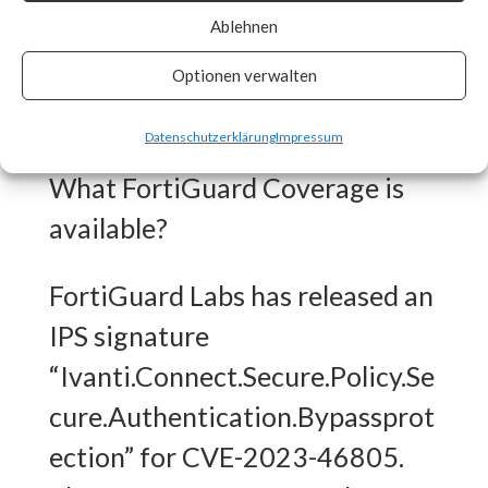
Ablehnen
patches as soon as they are
made available and track vendor
Optionen verwalten
advisory for any updates. [ Link ]
Datenschutzerklärung
Impressum
What FortiGuard Coverage is
available?
FortiGuard Labs has released an
IPS signature
“Ivanti.Connect.Secure.Policy.Se
cure.Authentication.Bypassprot
ection” for CVE-2023-46805.