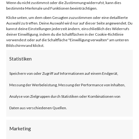
von
|
31. Jan. 2024
|
Unkategorisiert
|
0 Kommentare
Wenn du nicht zustimmst oder die Zustimmung widerrufst, kann dies
bestimmte Merkmale und Funktionen beeinträchtigen.
Klicke unten, um dem oben Gesagten zuzustimmen oder eine detaillierte
Auswahl zu treffen. Deine Auswahl wird nur auf dieser Seite angewendet. Du
kannst deine Einstellungen jederzeit ändern, einschließlich des Widerrufs
Facebook
0
deiner Einwilligung, indem du die Schaltflächen in der Cookie-Richtlinie
verwendest oder auf die Schaltfläche "Einwilligung verwalten" am unteren
Bildschirmrand klickst.
What is the Vulnerability?
Statistiken
Ivanti recently published an
Speichern von oder Zugriff auf Informationen auf einem Endgerät,
advisory on two vulnerabilities
Messung der Werbeleistung, Messung der Performance von Inhalten,
on Jan 10, 2024 affecting Ivanti
Analyse von Zielgruppen durch Statistiken oder Kombinationen von
Connect Secure (ICS) and Ivanti
Daten aus verschiedenen Quellen.
Policy Secure Gateways (CVE-
2023-46805 and CVE-2024-
Marketing
21887). The vulnerabilities are