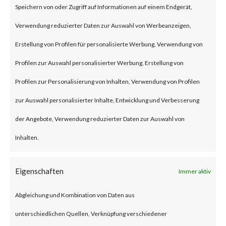
Speichern von oder Zugriff auf Informationen auf einem Endgerät,
an authentication bypass and
Verwendung reduzierter Daten zur Auswahl von Werbeanzeigen,
command injection
Erstellung von Profilen für personalisierte Werbung, Verwendung von
vulnerabilities, respectively in
Profilen zur Auswahl personalisierter Werbung, Erstellung von
the web component of affected
Profilen zur Personalisierung von Inhalten, Verwendung von Profilen
application. According to the
zur Auswahl personalisierter Inhalte, Entwicklung und Verbesserung
vendor advisory, when chained
der Angebote, Verwendung reduzierter Daten zur Auswahl von
together, exploiting these
Inhalten.
vulnerabilities when chained
together may allow attackers to
Eigenschaften
Immer aktiv
run commands without the need
Abgleichung und Kombination von Daten aus
for authentication on the
unterschiedlichen Quellen, Verknüpfung verschiedener
compromised system. Both