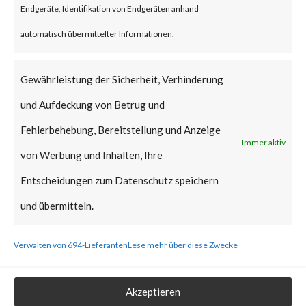
Endgeräte, Identifikation von Endgeräten anhand
vulnerabilities have been added
automatisch übermittelter Informationen.
to CISA’s Known Exploited
Vulnerabilities (KEV) catalog.
Gewährleistung der Sicherheit, Verhinderung
und Aufdeckung von Betrug und
What is the Vendor Solution?
Fehlerbehebung, Bereitstellung und Anzeige
Immer aktiv
At the time of posting, there is
von Werbung und Inhalten, Ihre
no patch available; Ivanti has
Entscheidungen zum Datenschutz speichern
released workarounds as the
und übermitteln.
two new vulnerabilities are
Verwalten von 694-Lieferanten
Lese mehr über diese Zwecke
actively being exploited in the
wild. FortiGuard Labs strongly
Akzeptieren
recommends users to apply