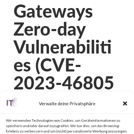
Gateways
Zero-day
Vulnerabiliti
es (CVE-
2023-46805
and CVE-
Verwalte deine Privatsphäre
2024-21887)
Wir verwenden Technologien wie Cookies, um Geräteinformationen zu
speichern und/oder darauf zuzugreifen. Wir tun dies, um das Browsing-
Erlebnis zu verbessern und um (nicht) personalisierte Werbung anzuzeigen.