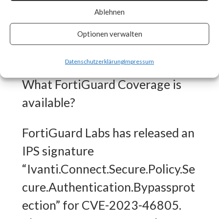
Ablehnen
patches as soon as they are
made available and track vendor
Optionen verwalten
advisory for any updates. [ Link ]
Datenschutzerklärung
Impressum
What FortiGuard Coverage is
available?
FortiGuard Labs has released an
IPS signature
“Ivanti.Connect.Secure.Policy.Se
cure.Authentication.Bypassprot
ection” for CVE-2023-46805.