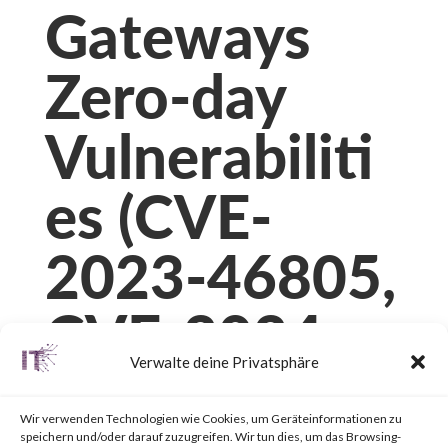
Gateways
Zero-day
Vulnerabiliti
es (CVE-
2023-46805,
CVE-2024-
Verwalte deine Privatsphäre
21887, CVE-
Wir verwenden Technologien wie Cookies, um Geräteinformationen zu
speichern und/oder darauf zuzugreifen. Wir tun dies, um das Browsing-