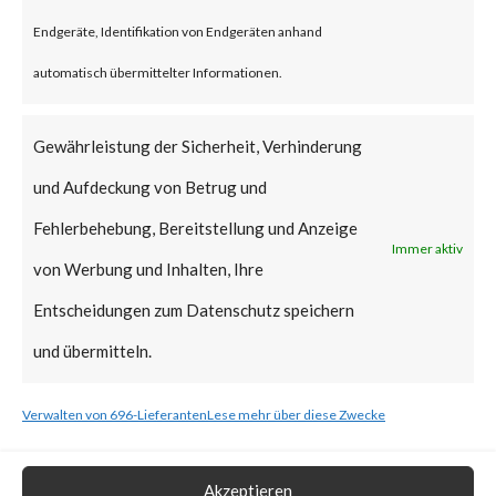
vulnerabilities when chained
Endgeräte, Identifikation von Endgeräten anhand
together may allow attackers to
automatisch übermittelter Informationen.
run commands without the need
for authentication on the
Gewährleistung der Sicherheit, Verhinderung
compromised system. Both
und Aufdeckung von Betrug und
vulnerabilities have been added
Fehlerbehebung, Bereitstellung und Anzeige
Immer aktiv
to CISA’s Known Exploited
von Werbung und Inhalten, Ihre
Vulnerabilities (KEV) catalog.
Entscheidungen zum Datenschutz speichern
und übermitteln.
What is the Vendor Solution?
Verwalten von 696-Lieferanten
Lese mehr über diese Zwecke
At the time of posting, there is
no patch available; Ivanti has
Akzeptieren