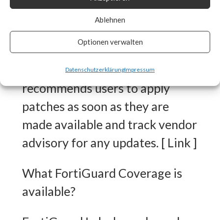
released workarounds as the
Ablehnen
two new vulnerabilities are
Optionen verwalten
actively being exploited in the
wild. FortiGuard Labs strongly
Datenschutzerklärung
Impressum
recommends users to apply
patches as soon as they are
made available and track vendor
advisory for any updates. [ Link ]
What FortiGuard Coverage is
available?