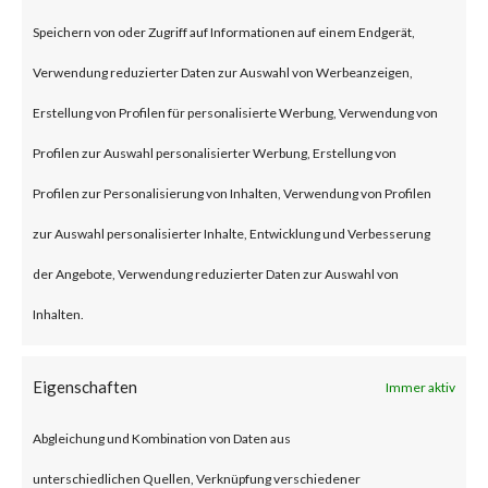
on Jan 10, 2024 affecting Ivanti
Speichern von oder Zugriff auf Informationen auf einem Endgerät,
Connect Secure (ICS) and Ivanti
Verwendung reduzierter Daten zur Auswahl von Werbeanzeigen,
Policy Secure Gateways (CVE-
Erstellung von Profilen für personalisierte Werbung, Verwendung von
2023-46805 and CVE-2024-
Profilen zur Auswahl personalisierter Werbung, Erstellung von
21887). The vulnerabilities are
Profilen zur Personalisierung von Inhalten, Verwendung von Profilen
an authentication bypass and
zur Auswahl personalisierter Inhalte, Entwicklung und Verbesserung
command injection
der Angebote, Verwendung reduzierter Daten zur Auswahl von
vulnerabilities, respectively in
Inhalten.
the web component of affected
application. According to the
Eigenschaften
Immer aktiv
vendor advisory, when chained
Abgleichung und Kombination von Daten aus
together, exploiting these
unterschiedlichen Quellen, Verknüpfung verschiedener