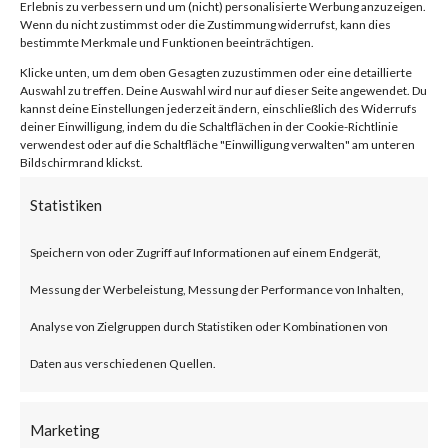
2024-21888,
Erlebnis zu verbessern und um (nicht) personalisierte Werbung anzuzeigen.
Wenn du nicht zustimmst oder die Zustimmung widerrufst, kann dies
CVE-2024-
bestimmte Merkmale und Funktionen beeinträchtigen.
Klicke unten, um dem oben Gesagten zuzustimmen oder eine detaillierte
Auswahl zu treffen. Deine Auswahl wird nur auf dieser Seite angewendet. Du
21893)
kannst deine Einstellungen jederzeit ändern, einschließlich des Widerrufs
deiner Einwilligung, indem du die Schaltflächen in der Cookie-Richtlinie
verwendest oder auf die Schaltfläche "Einwilligung verwalten" am unteren
Bildschirmrand klickst.
von
|
10. Feb. 2024
|
Unkategorisiert
|
0 Kommentare
Statistiken
Speichern von oder Zugriff auf Informationen auf einem Endgerät,
Facebook
0
Messung der Werbeleistung, Messung der Performance von Inhalten,
Analyse von Zielgruppen durch Statistiken oder Kombinationen von
What is the Vulnerability?
Daten aus verschiedenen Quellen.
Ivanti recently published an
Marketing
advisory on two vulnerabilities