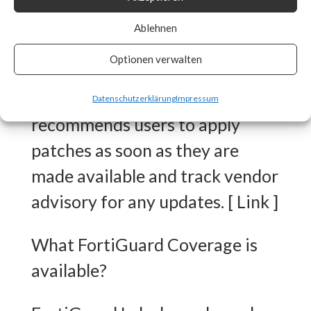
released workarounds as the
Ablehnen
two new vulnerabilities are
Optionen verwalten
actively being exploited in the
wild. FortiGuard Labs strongly
Datenschutzerklärung
Impressum
recommends users to apply
patches as soon as they are
made available and track vendor
advisory for any updates. [ Link ]
What FortiGuard Coverage is
available?