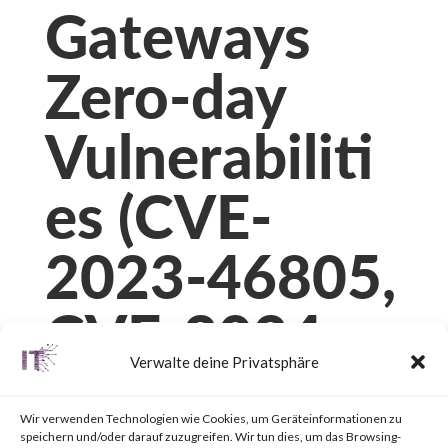
Gateways
Zero-day
Vulnerabiliti
es (CVE-
2023-46805,
CVE-2024-
Verwalte deine Privatsphäre
21887, CVE-
Wir verwenden Technologien wie Cookies, um Geräteinformationen zu
speichern und/oder darauf zuzugreifen. Wir tun dies, um das Browsing-