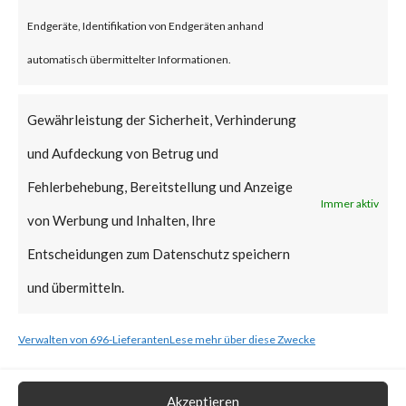
vulnerabilities when chained
Endgeräte, Identifikation von Endgeräten anhand
together may allow attackers to
automatisch übermittelter Informationen.
run commands without the need
for authentication on the
Gewährleistung der Sicherheit, Verhinderung
compromised system. Both
und Aufdeckung von Betrug und
vulnerabilities have been added
Fehlerbehebung, Bereitstellung und Anzeige
Immer aktiv
to CISA’s Known Exploited
von Werbung und Inhalten, Ihre
Vulnerabilities (KEV) catalog.
Entscheidungen zum Datenschutz speichern
und übermitteln.
What is the Vendor Solution?
Verwalten von 696-Lieferanten
Lese mehr über diese Zwecke
At the time of posting, there is
no patch available; Ivanti has
Akzeptieren