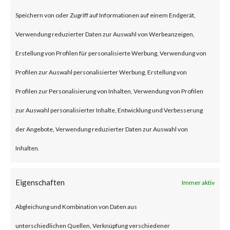
on Jan 10, 2024 affecting Ivanti
Speichern von oder Zugriff auf Informationen auf einem Endgerät,
Connect Secure (ICS) and Ivanti
Verwendung reduzierter Daten zur Auswahl von Werbeanzeigen,
Policy Secure Gateways (CVE-
Erstellung von Profilen für personalisierte Werbung, Verwendung von
2023-46805 and CVE-2024-
Profilen zur Auswahl personalisierter Werbung, Erstellung von
21887). The vulnerabilities are
Profilen zur Personalisierung von Inhalten, Verwendung von Profilen
an authentication bypass and
zur Auswahl personalisierter Inhalte, Entwicklung und Verbesserung
command injection
der Angebote, Verwendung reduzierter Daten zur Auswahl von
vulnerabilities, respectively in
Inhalten.
the web component of affected
application. According to the
Eigenschaften
Immer aktiv
vendor advisory, when chained
Abgleichung und Kombination von Daten aus
together, exploiting these
unterschiedlichen Quellen, Verknüpfung verschiedener