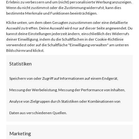
2024-21888,
Erlebnis zu verbessern und um (nicht) personalisierte Werbung anzuzeigen.
Wenn du nicht zustimmst oder die Zustimmung widerrufst, kann dies
CVE-2024-
bestimmte Merkmale und Funktionen beeinträchtigen.
Klicke unten, um dem oben Gesagten zuzustimmen oder eine detaillierte
Auswahl zu treffen. Deine Auswahl wird nur auf dieser Seite angewendet. Du
21893)
kannst deine Einstellungen jederzeit ändern, einschließlich des Widerrufs
deiner Einwilligung, indem du die Schaltflächen in der Cookie-Richtlinie
verwendest oder auf die Schaltfläche "Einwilligung verwalten" am unteren
Bildschirmrand klickst.
von
|
11. Feb. 2024
|
Unkategorisiert
|
0 Kommentare
Statistiken
Speichern von oder Zugriff auf Informationen auf einem Endgerät,
Facebook
0
Messung der Werbeleistung, Messung der Performance von Inhalten,
Analyse von Zielgruppen durch Statistiken oder Kombinationen von
What is the Vulnerability?
Daten aus verschiedenen Quellen.
Ivanti recently published an
Marketing
advisory on two vulnerabilities