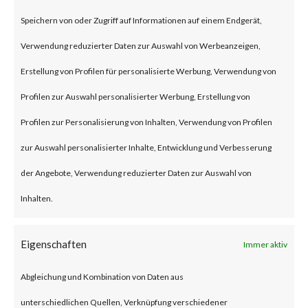
on Jan 10, 2024 affecting Ivanti
Speichern von oder Zugriff auf Informationen auf einem Endgerät,
Connect Secure (ICS) and Ivanti
Verwendung reduzierter Daten zur Auswahl von Werbeanzeigen,
Policy Secure Gateways (CVE-
Erstellung von Profilen für personalisierte Werbung, Verwendung von
2023-46805 and CVE-2024-
Profilen zur Auswahl personalisierter Werbung, Erstellung von
21887). The vulnerabilities are
Profilen zur Personalisierung von Inhalten, Verwendung von Profilen
an authentication bypass and
zur Auswahl personalisierter Inhalte, Entwicklung und Verbesserung
command injection
der Angebote, Verwendung reduzierter Daten zur Auswahl von
vulnerabilities, respectively in
Inhalten.
the web component of affected
application. According to the
Eigenschaften
Immer aktiv
vendor advisory, when chained
Abgleichung und Kombination von Daten aus
together, exploiting these
unterschiedlichen Quellen, Verknüpfung verschiedener