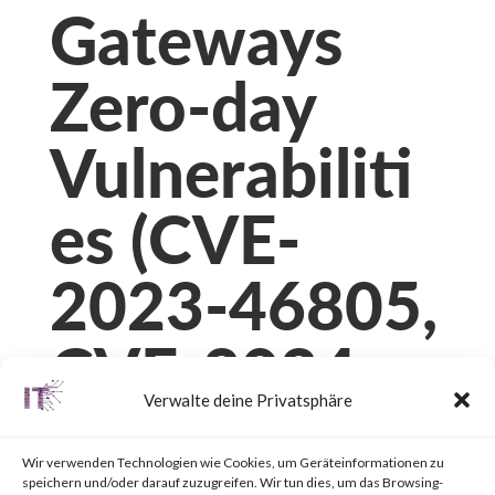
Gateways
Zero-day
Vulnerabiliti
es (CVE-
2023-46805,
CVE-2024-
Verwalte deine Privatsphäre
21887, CVE-
Wir verwenden Technologien wie Cookies, um Geräteinformationen zu
speichern und/oder darauf zuzugreifen. Wir tun dies, um das Browsing-