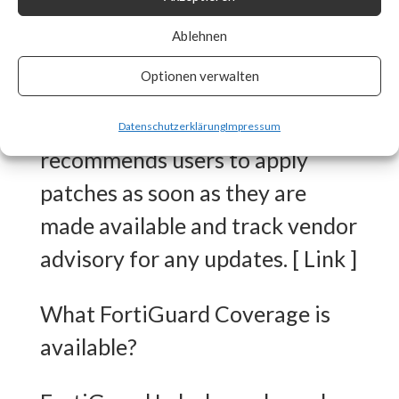
released workarounds as the
Ablehnen
two new vulnerabilities are
Optionen verwalten
actively being exploited in the
wild. FortiGuard Labs strongly
Datenschutzerklärung
Impressum
recommends users to apply
patches as soon as they are
made available and track vendor
advisory for any updates. [ Link ]
What FortiGuard Coverage is
available?