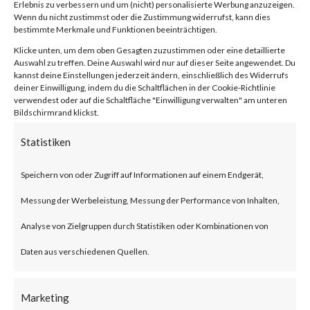
2024-21888,
Erlebnis zu verbessern und um (nicht) personalisierte Werbung anzuzeigen.
Wenn du nicht zustimmst oder die Zustimmung widerrufst, kann dies
CVE-2024-
bestimmte Merkmale und Funktionen beeinträchtigen.
Klicke unten, um dem oben Gesagten zuzustimmen oder eine detaillierte
Auswahl zu treffen. Deine Auswahl wird nur auf dieser Seite angewendet. Du
21893)
kannst deine Einstellungen jederzeit ändern, einschließlich des Widerrufs
deiner Einwilligung, indem du die Schaltflächen in der Cookie-Richtlinie
verwendest oder auf die Schaltfläche "Einwilligung verwalten" am unteren
Bildschirmrand klickst.
von
|
13. Feb. 2024
|
Unkategorisiert
|
0 Kommentare
Statistiken
Speichern von oder Zugriff auf Informationen auf einem Endgerät,
Facebook
0
Messung der Werbeleistung, Messung der Performance von Inhalten,
Analyse von Zielgruppen durch Statistiken oder Kombinationen von
What is the Vulnerability?
Daten aus verschiedenen Quellen.
Ivanti recently published an
Marketing
advisory on two vulnerabilities