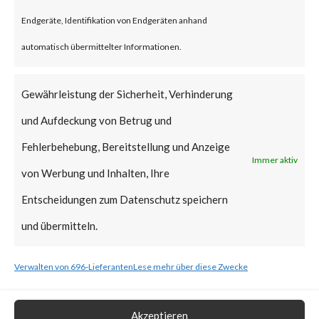
vulnerabilities when chained
Endgeräte, Identifikation von Endgeräten anhand
together may allow attackers to
automatisch übermittelter Informationen.
run commands without the need
for authentication on the
Gewährleistung der Sicherheit, Verhinderung
compromised system. Both
und Aufdeckung von Betrug und
vulnerabilities have been added
Fehlerbehebung, Bereitstellung und Anzeige
Immer aktiv
to CISA’s Known Exploited
von Werbung und Inhalten, Ihre
Vulnerabilities (KEV) catalog.
Entscheidungen zum Datenschutz speichern
und übermitteln.
What is the Vendor Solution?
Verwalten von 696-Lieferanten
Lese mehr über diese Zwecke
At the time of posting, there is
no patch available; Ivanti has
Akzeptieren