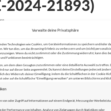
E-2024-21893)
are
Verwalte deine Privatsphäre
nden Technologien wie Cookies, um Geräteinformationen zu speichern und/oder da
n. Wir tun dies, um das Browsing-Erlebnis zu verbessern und um (nicht) personalisi
nzuzeigen. Wenn du nicht zustimmst oder die Zustimmung widerrufst, kann dies 
und Funktionen beeinträchtigen.
en, um dem oben Gesagten zuzustimmen oder eine detaillierte Auswahl zu treffen. 
rd nur auf dieser Seite angewendet. Du kannst deine Einstellungen jederzeit ändern
advisory on two vulnerabilities on Jan 10
lich des Widerrufs deiner Einwilligung, indem du die Schaltflächen in der Cookie-Rich
 oder auf die Schaltfläche "Einwilligung verwalten" am unteren Bildschirmrand klick
t Secure (ICS) and Ivanti Policy Secure
iken
 and CVE-2024-21887). The
entication bypass and command injection
n von oder Zugriff auf Informationen auf einem Endgerät, Messung der Werbeleistu
y in the web component of affected
der Performance von Inhalten, Analyse von Zielgruppen durch Statistiken oder