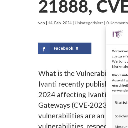
21888, CV
von
|
14. Feb. 2024
|
Unkategorisiert
|
0 Komment
Facebook
0
Wir verwe
zuzugreife
Werbung a
Merkmale 
What is the Vulnerability?
Klicke unt
Auswahl wi
Ivanti recently published an 
einschließ
verwendest
2024 affecting Ivanti Connec
Statist
Gateways (CVE-2023-46805
vulnerabilities are an auth
Speicher
vulnerabilities, respectivel
Messung 