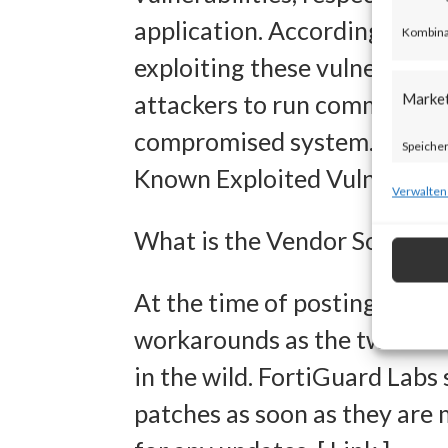
application. According to th
Kombina
exploiting these vulnerabili
attackers to run commands w
Marke
compromised system. Both vu
Speicher
Known Exploited Vulnerabilit
zur Ausw
Verwalten
Verwendu
What is the Vendor Solution
Personal
Entwick
At the time of posting, there
Inhalten
workarounds as the two new v
in the wild. FortiGuard Lab
Eigens
patches as soon as they are 
Abgleich