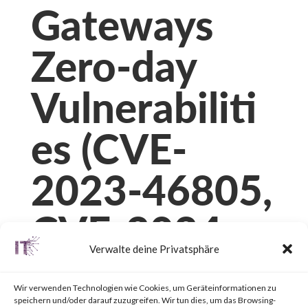
Gateways
Zero-day
Vulnerabiliti
es (CVE-
2023-46805,
CVE-2024-
Verwalte deine Privatsphäre
21887, CVE-
Wir verwenden Technologien wie Cookies, um Geräteinformationen zu
speichern und/oder darauf zuzugreifen. Wir tun dies, um das Browsing-