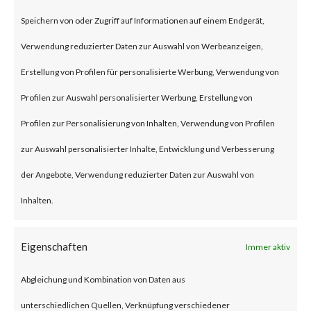
on Jan 10, 2024 affecting Ivanti
Speichern von oder Zugriff auf Informationen auf einem Endgerät,
Connect Secure (ICS) and Ivanti
Verwendung reduzierter Daten zur Auswahl von Werbeanzeigen,
Policy Secure Gateways (CVE-
Erstellung von Profilen für personalisierte Werbung, Verwendung von
2023-46805 and CVE-2024-
Profilen zur Auswahl personalisierter Werbung, Erstellung von
21887). The vulnerabilities are
Profilen zur Personalisierung von Inhalten, Verwendung von Profilen
an authentication bypass and
zur Auswahl personalisierter Inhalte, Entwicklung und Verbesserung
command injection
der Angebote, Verwendung reduzierter Daten zur Auswahl von
vulnerabilities, respectively in
Inhalten.
the web component of affected
application. According to the
Eigenschaften
Immer aktiv
vendor advisory, when chained
Abgleichung und Kombination von Daten aus
together, exploiting these
unterschiedlichen Quellen, Verknüpfung verschiedener