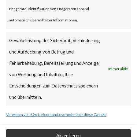
vulnerabilities when chained
Endgeräte, Identifikation von Endgeräten anhand
together may allow attackers to
automatisch übermittelter Informationen.
run commands without the need
for authentication on the
Gewährleistung der Sicherheit, Verhinderung
compromised system. Both
und Aufdeckung von Betrug und
vulnerabilities have been added
Fehlerbehebung, Bereitstellung und Anzeige
Immer aktiv
to CISA’s Known Exploited
von Werbung und Inhalten, Ihre
Vulnerabilities (KEV) catalog.
Entscheidungen zum Datenschutz speichern
und übermitteln.
What is the Vendor Solution?
Verwalten von 696-Lieferanten
Lese mehr über diese Zwecke
At the time of posting, there is
no patch available; Ivanti has
Akzeptieren