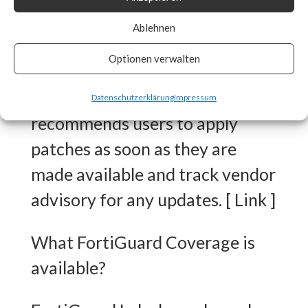
released workarounds as the
Ablehnen
two new vulnerabilities are
Optionen verwalten
actively being exploited in the
wild. FortiGuard Labs strongly
Datenschutzerklärung
Impressum
recommends users to apply
patches as soon as they are
made available and track vendor
advisory for any updates. [ Link ]
What FortiGuard Coverage is
available?