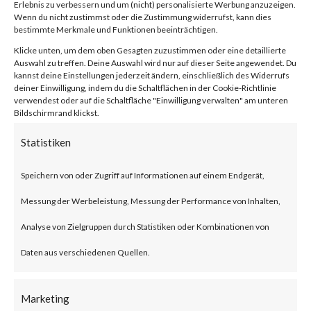
2024-21888,
Erlebnis zu verbessern und um (nicht) personalisierte Werbung anzuzeigen.
Wenn du nicht zustimmst oder die Zustimmung widerrufst, kann dies
CVE-2024-
bestimmte Merkmale und Funktionen beeinträchtigen.
Klicke unten, um dem oben Gesagten zuzustimmen oder eine detaillierte
Auswahl zu treffen. Deine Auswahl wird nur auf dieser Seite angewendet. Du
21893)
kannst deine Einstellungen jederzeit ändern, einschließlich des Widerrufs
deiner Einwilligung, indem du die Schaltflächen in der Cookie-Richtlinie
verwendest oder auf die Schaltfläche "Einwilligung verwalten" am unteren
Bildschirmrand klickst.
von
|
6. Feb. 2024
|
Unkategorisiert
|
0 Kommentare
Statistiken
Speichern von oder Zugriff auf Informationen auf einem Endgerät,
Facebook
0
Messung der Werbeleistung, Messung der Performance von Inhalten,
Analyse von Zielgruppen durch Statistiken oder Kombinationen von
What is the Vulnerability?
Daten aus verschiedenen Quellen.
Ivanti recently published an
Marketing
advisory on two vulnerabilities