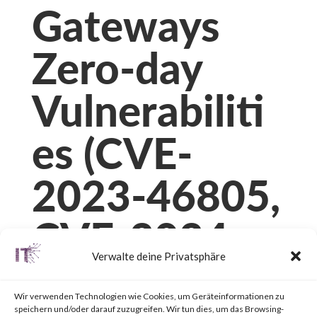
Gateways
Zero-day
Vulnerabiliti
es (CVE-
2023-46805,
CVE-2024-
Verwalte deine Privatsphäre
21887, CVE-
Wir verwenden Technologien wie Cookies, um Geräteinformationen zu
speichern und/oder darauf zuzugreifen. Wir tun dies, um das Browsing-