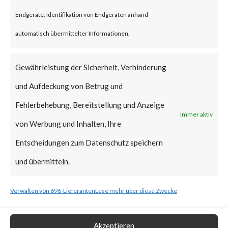
vulnerabilities when chained
Endgeräte, Identifikation von Endgeräten anhand
together may allow attackers to
automatisch übermittelter Informationen.
run commands without the need
for authentication on the
Gewährleistung der Sicherheit, Verhinderung
compromised system. Both
und Aufdeckung von Betrug und
vulnerabilities have been added
Fehlerbehebung, Bereitstellung und Anzeige
Immer aktiv
to CISA’s Known Exploited
von Werbung und Inhalten, Ihre
Vulnerabilities (KEV) catalog.
Entscheidungen zum Datenschutz speichern
und übermitteln.
What is the Vendor Solution?
Verwalten von 696-Lieferanten
Lese mehr über diese Zwecke
At the time of posting, there is
no patch available; Ivanti has
Akzeptieren