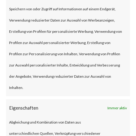
on Jan 10, 2024 affecting Ivanti
Speichern von oder Zugriff auf Informationen auf einem Endgerät,
Connect Secure (ICS) and Ivanti
Verwendung reduzierter Daten zur Auswahl von Werbeanzeigen,
Policy Secure Gateways (CVE-
Erstellung von Profilen für personalisierte Werbung, Verwendung von
2023-46805 and CVE-2024-
Profilen zur Auswahl personalisierter Werbung, Erstellung von
21887). The vulnerabilities are
Profilen zur Personalisierung von Inhalten, Verwendung von Profilen
an authentication bypass and
zur Auswahl personalisierter Inhalte, Entwicklung und Verbesserung
command injection
der Angebote, Verwendung reduzierter Daten zur Auswahl von
vulnerabilities, respectively in
Inhalten.
the web component of affected
application. According to the
Eigenschaften
Immer aktiv
vendor advisory, when chained
Abgleichung und Kombination von Daten aus
together, exploiting these
unterschiedlichen Quellen, Verknüpfung verschiedener