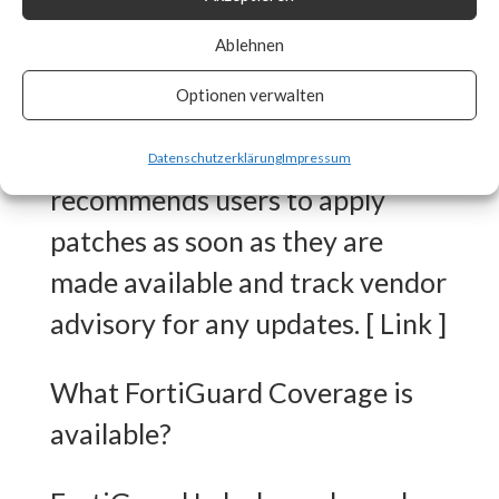
released workarounds as the
Ablehnen
two new vulnerabilities are
Optionen verwalten
actively being exploited in the
wild. FortiGuard Labs strongly
Datenschutzerklärung
Impressum
recommends users to apply
patches as soon as they are
made available and track vendor
advisory for any updates. [ Link ]
What FortiGuard Coverage is
available?