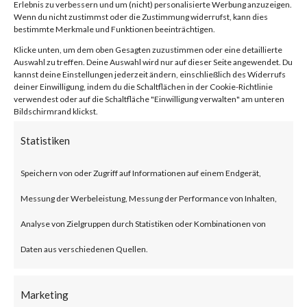
2024-21888,
Erlebnis zu verbessern und um (nicht) personalisierte Werbung anzuzeigen.
Wenn du nicht zustimmst oder die Zustimmung widerrufst, kann dies
CVE-2024-
bestimmte Merkmale und Funktionen beeinträchtigen.
Klicke unten, um dem oben Gesagten zuzustimmen oder eine detaillierte
Auswahl zu treffen. Deine Auswahl wird nur auf dieser Seite angewendet. Du
21893)
kannst deine Einstellungen jederzeit ändern, einschließlich des Widerrufs
deiner Einwilligung, indem du die Schaltflächen in der Cookie-Richtlinie
verwendest oder auf die Schaltfläche "Einwilligung verwalten" am unteren
Bildschirmrand klickst.
von
|
15. Feb. 2024
|
Unkategorisiert
|
0 Kommentare
Statistiken
Speichern von oder Zugriff auf Informationen auf einem Endgerät,
Facebook
0
Messung der Werbeleistung, Messung der Performance von Inhalten,
Analyse von Zielgruppen durch Statistiken oder Kombinationen von
What is the Vulnerability?
Daten aus verschiedenen Quellen.
Ivanti recently published an
Marketing
advisory on two vulnerabilities