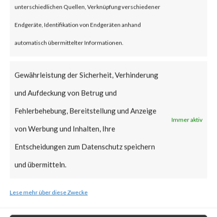
unterschiedlichen Quellen, Verknüpfung verschiedener
vulnerabilities when chained
Endgeräte, Identifikation von Endgeräten anhand
together may allow attackers to
automatisch übermittelter Informationen.
run commands without the need
for authentication on the
Gewährleistung der Sicherheit, Verhinderung
compromised system. Both
und Aufdeckung von Betrug und
vulnerabilities have been added
Fehlerbehebung, Bereitstellung und Anzeige
to CISA’s Known Exploited
Immer aktiv
von Werbung und Inhalten, Ihre
Vulnerabilities (KEV) catalog.
Entscheidungen zum Datenschutz speichern
What is the Vendor Solution?
und übermitteln.
Lese mehr über diese Zwecke
At the time of posting, there is
no patch available; Ivanti has