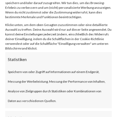
2024-21888,
speichern und/oder darauf zuzugreifen. Wir tun dies, um das Browsing-
Erlebnis zu verbessern und um (nicht) personalisierte Werbung anzuzeigen.
CVE-2024-
Wenn du nicht zustimmst oder die Zustimmung widerrufst, kann dies
bestimmte Merkmale und Funktionen beeinträchtigen.
Klicke unten, um dem oben Gesagten zuzustimmen oder eine detaillierte
21893)
Auswahl zu treffen. Deine Auswahl wird nur auf dieser Seite angewendet. Du
kannst deine Einstellungen jederzeit ändern, einschließlich des Widerrufs
deiner Einwilligung, indem du die Schaltflächen in der Cookie-Richtlinie
verwendest oder auf die Schaltfläche "Einwilligung verwalten" am unteren
Bildschirmrand klickst.
von
|
16. Feb. 2024
|
Unkategorisiert
|
0 Kommentare
Statistiken
Facebook
0
Speichern von oder Zugriff auf Informationen auf einem Endgerät,
Messung der Werbeleistung, Messung der Performance von Inhalten,
Analyse von Zielgruppen durch Statistiken oder Kombinationen von
What is the Vulnerability?
Daten aus verschiedenen Quellen.
Ivanti recently published an
advisory on two vulnerabilities