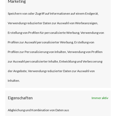
Marketing
on Jan 10, 2024 affecting Ivanti
Speichern von oder Zugriff auf Informationen auf einem Endgerät,
Connect Secure (ICS) and Ivanti
Verwendung reduzierter Daten zur Auswahl von Werbeanzeigen,
Policy Secure Gateways (CVE-
Erstellung von Profilen für personalisierte Werbung, Verwendung von
2023-46805 and CVE-2024-
Profilen zur Auswahl personalisierter Werbung, Erstellung von
21887). The vulnerabilities are
Profilen zur Personalisierung von Inhalten, Verwendung von Profilen
an authentication bypass and
zur Auswahl personalisierter Inhalte, Entwicklung und Verbesserung
command injection
der Angebote, Verwendung reduzierter Daten zur Auswahl von
vulnerabilities, respectively in
Inhalten.
the web component of affected
application. According to the
Eigenschaften
Immer aktiv
vendor advisory, when chained
Abgleichung und Kombination von Daten aus
together, exploiting these