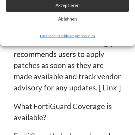
Akzeptieren
released workarounds as the
two new vulnerabilities are
Ablehnen
actively being exploited in the
Datenschutzerklärung
Impressum
wild. FortiGuard Labs strongly
recommends users to apply
patches as soon as they are
made available and track vendor
advisory for any updates. [ Link ]
What FortiGuard Coverage is
available?