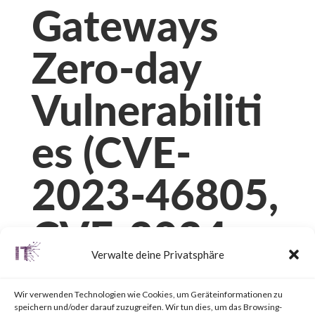
Gateways
Zero-day
Vulnerabiliti
es (CVE-
2023-46805,
CVE-2024-
Verwalte deine Privatsphäre
21887, CVE-
Wir verwenden Technologien wie Cookies, um Geräteinformationen zu
speichern und/oder darauf zuzugreifen. Wir tun dies, um das Browsing-