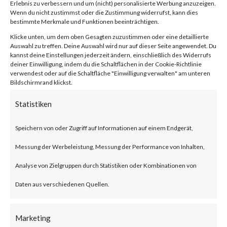
2024-21888,
Erlebnis zu verbessern und um (nicht) personalisierte Werbung anzuzeigen.
Wenn du nicht zustimmst oder die Zustimmung widerrufst, kann dies
CVE-2024-
bestimmte Merkmale und Funktionen beeinträchtigen.
Klicke unten, um dem oben Gesagten zuzustimmen oder eine detaillierte
Auswahl zu treffen. Deine Auswahl wird nur auf dieser Seite angewendet. Du
21893)
kannst deine Einstellungen jederzeit ändern, einschließlich des Widerrufs
deiner Einwilligung, indem du die Schaltflächen in der Cookie-Richtlinie
verwendest oder auf die Schaltfläche "Einwilligung verwalten" am unteren
Bildschirmrand klickst.
von
|
6. Feb. 2024
|
Unkategorisiert
|
0 Kommentare
Statistiken
Speichern von oder Zugriff auf Informationen auf einem Endgerät,
Facebook
0
Messung der Werbeleistung, Messung der Performance von Inhalten,
Analyse von Zielgruppen durch Statistiken oder Kombinationen von
What is the Vulnerability?
Daten aus verschiedenen Quellen.
Ivanti recently published an
Marketing
advisory on two vulnerabilities