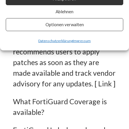
released workarounds as the
Ablehnen
two new vulnerabilities are
Optionen verwalten
actively being exploited in the
wild. FortiGuard Labs strongly
Datenschutzerklärung
Impressum
recommends users to apply
patches as soon as they are
made available and track vendor
advisory for any updates. [ Link ]
What FortiGuard Coverage is
available?