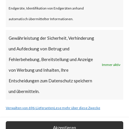
vulnerabilities when chained
Endgeräte, Identifikation von Endgeräten anhand
together may allow attackers to
automatisch übermittelter Informationen.
run commands without the need
for authentication on the
Gewährleistung der Sicherheit, Verhinderung
compromised system. Both
und Aufdeckung von Betrug und
vulnerabilities have been added
Fehlerbehebung, Bereitstellung und Anzeige
Immer aktiv
to CISA’s Known Exploited
von Werbung und Inhalten, Ihre
Vulnerabilities (KEV) catalog.
Entscheidungen zum Datenschutz speichern
und übermitteln.
What is the Vendor Solution?
Verwalten von 696-Lieferanten
Lese mehr über diese Zwecke
At the time of posting, there is
no patch available; Ivanti has
Akzeptieren