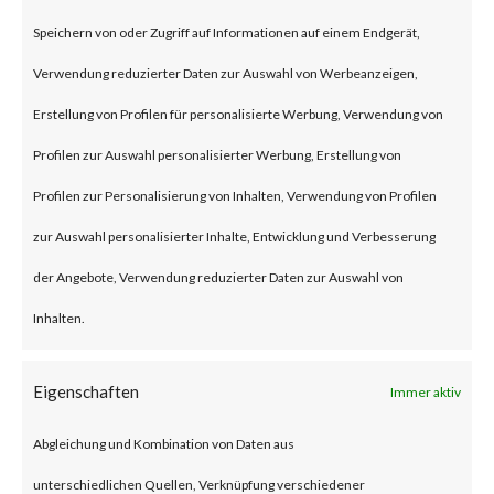
on Jan 10, 2024 affecting Ivanti
Speichern von oder Zugriff auf Informationen auf einem Endgerät,
Connect Secure (ICS) and Ivanti
Verwendung reduzierter Daten zur Auswahl von Werbeanzeigen,
Policy Secure Gateways (CVE-
Erstellung von Profilen für personalisierte Werbung, Verwendung von
2023-46805 and CVE-2024-
Profilen zur Auswahl personalisierter Werbung, Erstellung von
21887). The vulnerabilities are
Profilen zur Personalisierung von Inhalten, Verwendung von Profilen
an authentication bypass and
zur Auswahl personalisierter Inhalte, Entwicklung und Verbesserung
command injection
der Angebote, Verwendung reduzierter Daten zur Auswahl von
vulnerabilities, respectively in
Inhalten.
the web component of affected
application. According to the
Eigenschaften
Immer aktiv
vendor advisory, when chained
Abgleichung und Kombination von Daten aus
together, exploiting these
unterschiedlichen Quellen, Verknüpfung verschiedener