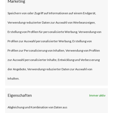
Marketing
on Jan 10, 2024 affecting Ivanti
Speichern von oder Zugriff auf Informationen auf einem Endgerät,
Connect Secure (ICS) and Ivanti
Verwendung reduzierter Daten zur Auswahl von Werbeanzeigen,
Policy Secure Gateways (CVE-
Erstellung von Profilen für personalisierte Werbung, Verwendung von
2023-46805 and CVE-2024-
Profilen zur Auswahl personalisierter Werbung, Erstellung von
21887). The vulnerabilities are
Profilen zur Personalisierung von Inhalten, Verwendung von Profilen
an authentication bypass and
zur Auswahl personalisierter Inhalte, Entwicklung und Verbesserung
command injection
der Angebote, Verwendung reduzierter Daten zur Auswahl von
vulnerabilities, respectively in
Inhalten.
the web component of affected
application. According to the
Eigenschaften
Immer aktiv
vendor advisory, when chained
Abgleichung und Kombination von Daten aus
together, exploiting these