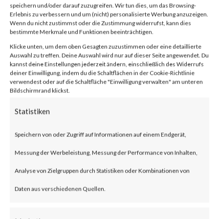
2024-21888,
speichern und/oder darauf zuzugreifen. Wir tun dies, um das Browsing-
Erlebnis zu verbessern und um (nicht) personalisierte Werbung anzuzeigen.
CVE-2024-
Wenn du nicht zustimmst oder die Zustimmung widerrufst, kann dies
bestimmte Merkmale und Funktionen beeinträchtigen.
Klicke unten, um dem oben Gesagten zuzustimmen oder eine detaillierte
21893)
Auswahl zu treffen. Deine Auswahl wird nur auf dieser Seite angewendet. Du
kannst deine Einstellungen jederzeit ändern, einschließlich des Widerrufs
deiner Einwilligung, indem du die Schaltflächen in der Cookie-Richtlinie
verwendest oder auf die Schaltfläche "Einwilligung verwalten" am unteren
Bildschirmrand klickst.
von
|
7. Feb. 2024
|
Unkategorisiert
|
0 Kommentare
Statistiken
Facebook
0
Speichern von oder Zugriff auf Informationen auf einem Endgerät,
Messung der Werbeleistung, Messung der Performance von Inhalten,
Analyse von Zielgruppen durch Statistiken oder Kombinationen von
What is the Vulnerability?
Daten aus verschiedenen Quellen.
Ivanti recently published an
advisory on two vulnerabilities