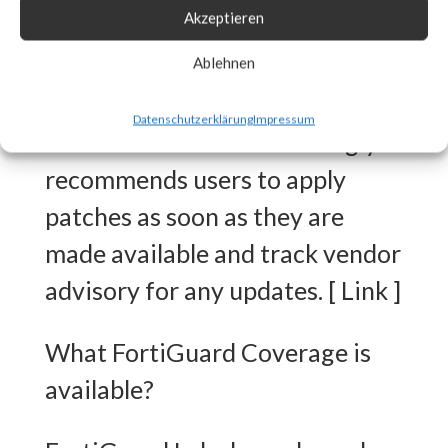
Akzeptieren
released workarounds as the
two new vulnerabilities are
Ablehnen
actively being exploited in the
Datenschutzerklärung
Impressum
wild. FortiGuard Labs strongly
recommends users to apply
patches as soon as they are
made available and track vendor
advisory for any updates. [ Link ]
What FortiGuard Coverage is
available?