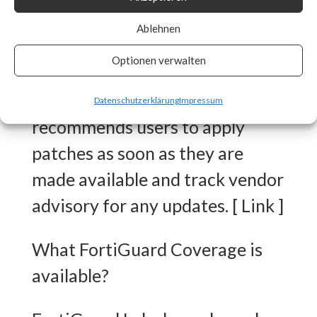
released workarounds as the
Ablehnen
two new vulnerabilities are
Optionen verwalten
actively being exploited in the
wild. FortiGuard Labs strongly
Datenschutzerklärung
Impressum
recommends users to apply
patches as soon as they are
made available and track vendor
advisory for any updates. [ Link ]
What FortiGuard Coverage is
available?