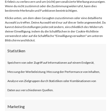
2024-21888,
Erlebnis zu verbessern und um (nicht) personalisierte Werbung anzuzeigen.
Wenn du nicht zustimmst oder die Zustimmung widerrufst, kann dies
CVE-2024-
bestimmte Merkmale und Funktionen beeinträchtigen.
Klicke unten, um dem oben Gesagten zuzustimmen oder eine detaillierte
Auswahl zu treffen. Deine Auswahl wird nur auf dieser Seite angewendet. Du
21893)
kannst deine Einstellungen jederzeit ändern, einschließlich des Widerrufs
deiner Einwilligung, indem du die Schaltflächen in der Cookie-Richtlinie
verwendest oder auf die Schaltfläche "Einwilligung verwalten" am unteren
Bildschirmrand klickst.
von
|
8. Feb. 2024
|
Unkategorisiert
|
0 Kommentare
Statistiken
Speichern von oder Zugriff auf Informationen auf einem Endgerät,
Facebook
0
Messung der Werbeleistung, Messung der Performance von Inhalten,
Analyse von Zielgruppen durch Statistiken oder Kombinationen von
What is the Vulnerability?
Daten aus verschiedenen Quellen.
Ivanti recently published an
Marketing
advisory on two vulnerabilities