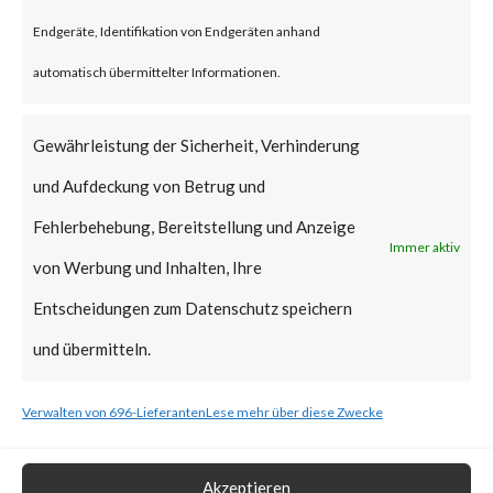
vulnerabilities when chained
Endgeräte, Identifikation von Endgeräten anhand
together may allow attackers to
automatisch übermittelter Informationen.
run commands without the need
for authentication on the
Gewährleistung der Sicherheit, Verhinderung
compromised system. Both
und Aufdeckung von Betrug und
vulnerabilities have been added
Fehlerbehebung, Bereitstellung und Anzeige
Immer aktiv
to CISA’s Known Exploited
von Werbung und Inhalten, Ihre
Vulnerabilities (KEV) catalog.
Entscheidungen zum Datenschutz speichern
und übermitteln.
What is the Vendor Solution?
Verwalten von 696-Lieferanten
Lese mehr über diese Zwecke
At the time of posting, there is
no patch available; Ivanti has
Akzeptieren