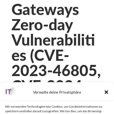
Gateways
Zero-day
Vulnerabiliti
es (CVE-
2023-46805,
CVE-2024-
Verwalte deine Privatsphäre
21887, CVE-
Wir verwenden Technologien wie Cookies, um Geräteinformationen zu
speichern und/oder darauf zuzugreifen. Wir tun dies, um das Browsing-