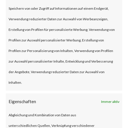
on Jan 10, 2024 affecting Ivanti
Speichern von oder Zugriff auf Informationen auf einem Endgerät,
Connect Secure (ICS) and Ivanti
Verwendung reduzierter Daten zur Auswahl von Werbeanzeigen,
Policy Secure Gateways (CVE-
Erstellung von Profilen für personalisierte Werbung, Verwendung von
2023-46805 and CVE-2024-
Profilen zur Auswahl personalisierter Werbung, Erstellung von
21887). The vulnerabilities are
Profilen zur Personalisierung von Inhalten, Verwendung von Profilen
an authentication bypass and
zur Auswahl personalisierter Inhalte, Entwicklung und Verbesserung
command injection
der Angebote, Verwendung reduzierter Daten zur Auswahl von
vulnerabilities, respectively in
Inhalten.
the web component of affected
application. According to the
Eigenschaften
Immer aktiv
vendor advisory, when chained
Abgleichung und Kombination von Daten aus
together, exploiting these
unterschiedlichen Quellen, Verknüpfung verschiedener