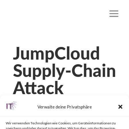
JumpCloud
Supply-Chain
Attack
von
|
22. Juli 2023
|
Unkategorisiert
|
0 Kommentare
Verwalte deine Privatsphäre
Wir verwenden Technologien wie Cookies, um Geräteinformationen zu
speichern und/oder darauf zuzugreifen. Wir tun dies, um das Browsing-