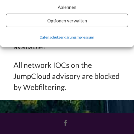
engaged in other malicious
Ablehnen
activities.
Optionen verwalten
What FortiGuard Coverage is
Datenschutzerklärung
Impressum
available?
All network IOCs on the
JumpCloud advisory are blocked
by Webfiltering.