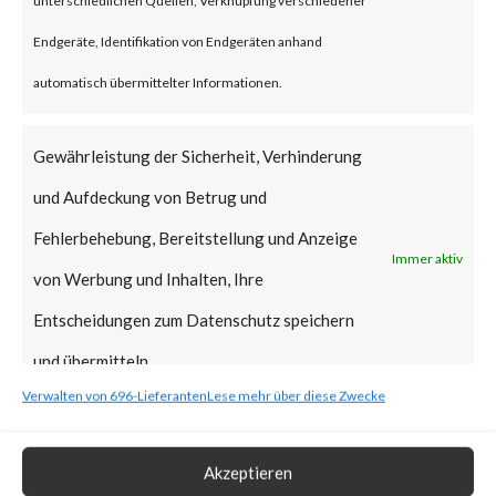
Why is this Significant?
Endgeräte, Identifikation von Endgeräten anhand
automatisch übermittelter Informationen.
This is significant because it is a
new supply chain attack,
Gewährleistung der Sicherheit, Verhinderung
following another notable
und Aufdeckung von Betrug und
supply-chain attack that hit 3CX
Fehlerbehebung, Bereitstellung und Anzeige
Immer aktiv
in March of this year. While this
von Werbung und Inhalten, Ihre
attack is believed to be
Entscheidungen zum Datenschutz speichern
financially motivated, the
und übermitteln.
perpetrators may have deployed
Verwalten von 696-Lieferanten
Lese mehr über diese Zwecke
destructive malware
(ransomware, wipers, etc.) or
Akzeptieren