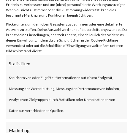
Facebook
0
Erlebnis zu verbessern und um (nicht) personalisierte Werbung anzuzeigen.
Wenn du nicht zustimmst oder die Zustimmung widerrufst, kann dies
bestimmte Merkmale und Funktionen beeinträchtigen.
Klicke unten, um dem oben Gesagten zuzustimmen oder eine detaillierte
What is JumpCloud?
Auswahl zu treffen. Deine Auswahl wird nur auf dieser Seite angewendet. Du
kannst deine Einstellungen jederzeit ändern, einschließlich des Widerrufs
deiner Einwilligung, indem du die Schaltflächen in der Cookie-Richtlinie
JumpCloud is a U.S. based IT
verwendest oder auf die Schaltfläche "Einwilligung verwalten" am unteren
Bildschirmrand klickst.
service provider that offers
Statistiken
central access control and
device management centralized
Speichern von oder Zugriff auf Informationen auf einem Endgerät,
user, device and application
Messung der Werbeleistung, Messung der Performance von Inhalten,
management for enterprises.
Analyse von Zielgruppen durch Statistiken oder Kombinationen von
Daten aus verschiedenen Quellen.
What is the Attack?
Marketing