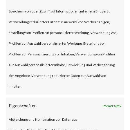
According to the advisory
Speichern von oder Zugriff auf Informationen auf einem Endgerät,
published by JumpCloud, an
Verwendung reduzierter Daten zur Auswahl von Werbeanzeigen,
unnamed nation-state threat
Erstellung von Profilen für personalisierte Werbung, Verwendung von
actor compromised the
Profilen zur Auswahl personalisierter Werbung, Erstellung von
company’s systems through a
Profilen zur Personalisierung von Inhalten, Verwendung von Profilen
spear-phishing attack in late
zur Auswahl personalisierter Inhalte, Entwicklung und Verbesserung
June 2023. While the details of
der Angebote, Verwendung reduzierter Daten zur Auswahl von
the attack were not released,
Inhalten.
the attack was allegedly
intended to steal
Eigenschaften
Immer aktiv
cryptocurrency and affected
Abgleichung und Kombination von Daten aus
JumpCloud customers.
unterschiedlichen Quellen, Verknüpfung verschiedener