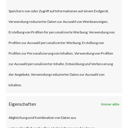
According to the advisory
Speichern von oder Zugriff auf Informationen auf einem Endgerät,
published by JumpCloud, an
Verwendung reduzierter Daten zur Auswahl von Werbeanzeigen,
unnamed nation-state threat
Erstellung von Profilen für personalisierte Werbung, Verwendung von
actor compromised the
Profilen zur Auswahl personalisierter Werbung, Erstellung von
company’s systems through a
Profilen zur Personalisierung von Inhalten, Verwendung von Profilen
spear-phishing attack in late
zur Auswahl personalisierter Inhalte, Entwicklung und Verbesserung
June 2023. While the details of
der Angebote, Verwendung reduzierter Daten zur Auswahl von
the attack were not released,
Inhalten.
the attack was allegedly
intended to steal
Eigenschaften
Immer aktiv
cryptocurrency and affected
Abgleichung und Kombination von Daten aus
JumpCloud customers.
unterschiedlichen Quellen, Verknüpfung verschiedener