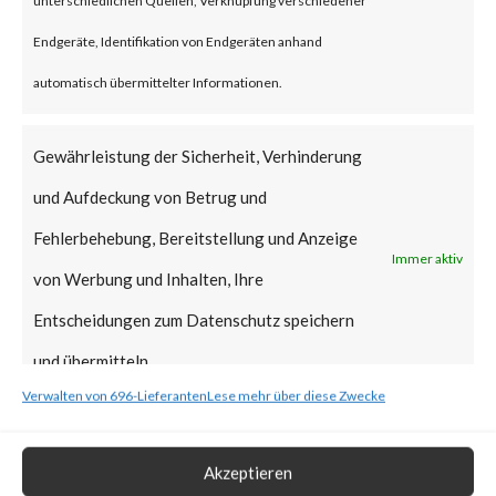
Why is this Significant?
Endgeräte, Identifikation von Endgeräten anhand
automatisch übermittelter Informationen.
This is significant because it is a
new supply chain attack,
Gewährleistung der Sicherheit, Verhinderung
following another notable
und Aufdeckung von Betrug und
supply-chain attack that hit 3CX
Fehlerbehebung, Bereitstellung und Anzeige
Immer aktiv
in March of this year. While this
von Werbung und Inhalten, Ihre
attack is believed to be
Entscheidungen zum Datenschutz speichern
financially motivated, the
und übermitteln.
perpetrators may have deployed
Verwalten von 696-Lieferanten
Lese mehr über diese Zwecke
destructive malware
(ransomware, wipers, etc.) or
Akzeptieren