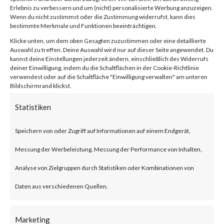
Facebook
0
Erlebnis zu verbessern und um (nicht) personalisierte Werbung anzuzeigen.
Wenn du nicht zustimmst oder die Zustimmung widerrufst, kann dies
bestimmte Merkmale und Funktionen beeinträchtigen.
Klicke unten, um dem oben Gesagten zuzustimmen oder eine detaillierte
What is JumpCloud?
Auswahl zu treffen. Deine Auswahl wird nur auf dieser Seite angewendet. Du
kannst deine Einstellungen jederzeit ändern, einschließlich des Widerrufs
deiner Einwilligung, indem du die Schaltflächen in der Cookie-Richtlinie
JumpCloud is a U.S. based IT
verwendest oder auf die Schaltfläche "Einwilligung verwalten" am unteren
Bildschirmrand klickst.
service provider that offers
Statistiken
central access control and
device management centralized
Speichern von oder Zugriff auf Informationen auf einem Endgerät,
user, device and application
Messung der Werbeleistung, Messung der Performance von Inhalten,
management for enterprises.
Analyse von Zielgruppen durch Statistiken oder Kombinationen von
Daten aus verschiedenen Quellen.
What is the Attack?
Marketing