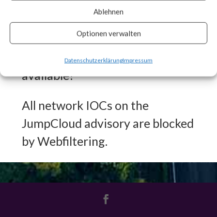
engaged in other malicious
Ablehnen
activities.
Optionen verwalten
What FortiGuard Coverage is
Datenschutzerklärung
Impressum
available?
All network IOCs on the
JumpCloud advisory are blocked
by Webfiltering.