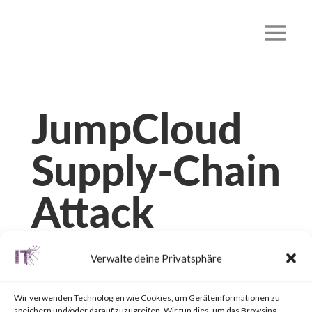
JumpCloud
Supply-Chain
Attack
von
|
24. Juli 2023
|
Unkategorisiert
|
0 Kommentare
Verwalte deine Privatsphäre
Wir verwenden Technologien wie Cookies, um Geräteinformationen zu
speichern und/oder darauf zuzugreifen. Wir tun dies, um das Browsing-