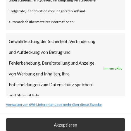
Why is this Significant?
Endgeräte, Identifikation von Endgeräten anhand
automatisch übermittelter Informationen.
This is significant because it is a
new supply chain attack,
Gewährleistung der Sicherheit, Verhinderung
following another notable
und Aufdeckung von Betrug und
supply-chain attack that hit 3CX
Fehlerbehebung, Bereitstellung und Anzeige
Immer aktiv
in March of this year. While this
von Werbung und Inhalten, Ihre
attack is believed to be
Entscheidungen zum Datenschutz speichern
financially motivated, the
und übermitteln.
perpetrators may have deployed
Verwalten von 696-Lieferanten
Lese mehr über diese Zwecke
destructive malware
(ransomware, wipers, etc.) or
Akzeptieren