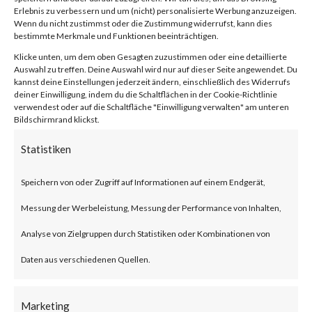
Facebook
0
Erlebnis zu verbessern und um (nicht) personalisierte Werbung anzuzeigen.
Wenn du nicht zustimmst oder die Zustimmung widerrufst, kann dies
bestimmte Merkmale und Funktionen beeinträchtigen.
Klicke unten, um dem oben Gesagten zuzustimmen oder eine detaillierte
What is JumpCloud?
Auswahl zu treffen. Deine Auswahl wird nur auf dieser Seite angewendet. Du
kannst deine Einstellungen jederzeit ändern, einschließlich des Widerrufs
deiner Einwilligung, indem du die Schaltflächen in der Cookie-Richtlinie
JumpCloud is a U.S. based IT
verwendest oder auf die Schaltfläche "Einwilligung verwalten" am unteren
Bildschirmrand klickst.
service provider that offers
Statistiken
central access control and
device management centralized
Speichern von oder Zugriff auf Informationen auf einem Endgerät,
user, device and application
Messung der Werbeleistung, Messung der Performance von Inhalten,
management for enterprises.
Analyse von Zielgruppen durch Statistiken oder Kombinationen von
Daten aus verschiedenen Quellen.
What is the Attack?
Marketing