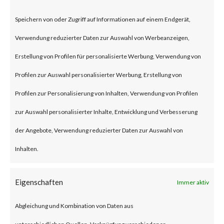
According to the advisory
Speichern von oder Zugriff auf Informationen auf einem Endgerät,
published by JumpCloud, an
Verwendung reduzierter Daten zur Auswahl von Werbeanzeigen,
unnamed nation-state threat
Erstellung von Profilen für personalisierte Werbung, Verwendung von
actor compromised the
Profilen zur Auswahl personalisierter Werbung, Erstellung von
company’s systems through a
Profilen zur Personalisierung von Inhalten, Verwendung von Profilen
spear-phishing attack in late
zur Auswahl personalisierter Inhalte, Entwicklung und Verbesserung
June 2023. While the details of
der Angebote, Verwendung reduzierter Daten zur Auswahl von
the attack were not released,
Inhalten.
the attack was allegedly
intended to steal
Eigenschaften
Immer aktiv
cryptocurrency and affected
Abgleichung und Kombination von Daten aus
JumpCloud customers.
unterschiedlichen Quellen, Verknüpfung verschiedener