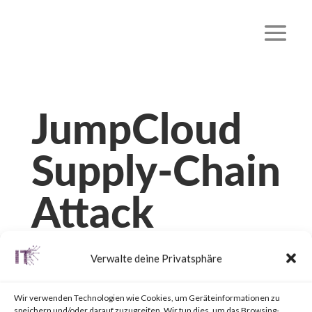
JumpCloud
Supply-Chain
Attack
von
|
22. Juli 2023
|
Unkategorisiert
|
0 Kommentare
Verwalte deine Privatsphäre
Wir verwenden Technologien wie Cookies, um Geräteinformationen zu
speichern und/oder darauf zuzugreifen. Wir tun dies, um das Browsing-