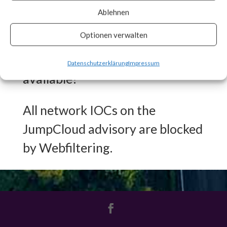
engaged in other malicious
Ablehnen
activities.
Optionen verwalten
What FortiGuard Coverage is
Datenschutzerklärung
Impressum
available?
All network IOCs on the
JumpCloud advisory are blocked
by Webfiltering.