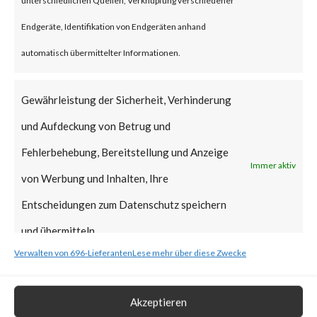
Why is this Significant?
Endgeräte, Identifikation von Endgeräten anhand
automatisch übermittelter Informationen.
This is significant because it is a
new supply chain attack,
Gewährleistung der Sicherheit, Verhinderung
following another notable
und Aufdeckung von Betrug und
supply-chain attack that hit 3CX
Fehlerbehebung, Bereitstellung und Anzeige
Immer aktiv
in March of this year. While this
von Werbung und Inhalten, Ihre
attack is believed to be
Entscheidungen zum Datenschutz speichern
financially motivated, the
und übermitteln.
perpetrators may have deployed
Verwalten von 696-Lieferanten
Lese mehr über diese Zwecke
destructive malware
(ransomware, wipers, etc.) or
Akzeptieren