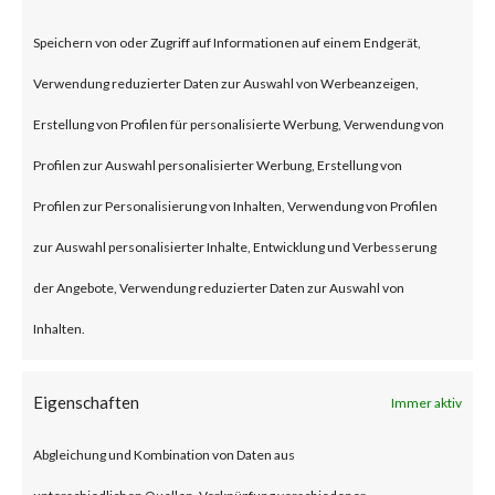
According to the advisory
Speichern von oder Zugriff auf Informationen auf einem Endgerät,
published by JumpCloud, an
Verwendung reduzierter Daten zur Auswahl von Werbeanzeigen,
unnamed nation-state threat
Erstellung von Profilen für personalisierte Werbung, Verwendung von
actor compromised the
Profilen zur Auswahl personalisierter Werbung, Erstellung von
company’s systems through a
Profilen zur Personalisierung von Inhalten, Verwendung von Profilen
spear-phishing attack in late
zur Auswahl personalisierter Inhalte, Entwicklung und Verbesserung
June 2023. While the details of
der Angebote, Verwendung reduzierter Daten zur Auswahl von
the attack were not released,
Inhalten.
the attack was allegedly
intended to steal
Eigenschaften
Immer aktiv
cryptocurrency and affected
Abgleichung und Kombination von Daten aus
JumpCloud customers.
unterschiedlichen Quellen, Verknüpfung verschiedener