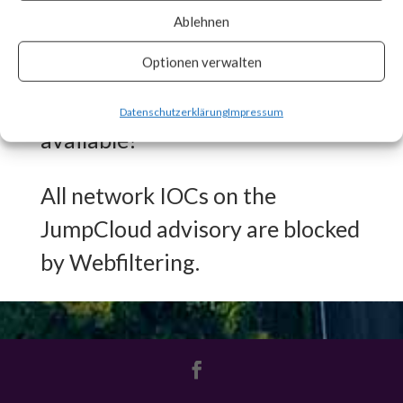
engaged in other malicious
Ablehnen
activities.
Optionen verwalten
What FortiGuard Coverage is
Datenschutzerklärung
Impressum
available?
All network IOCs on the
JumpCloud advisory are blocked
by Webfiltering.