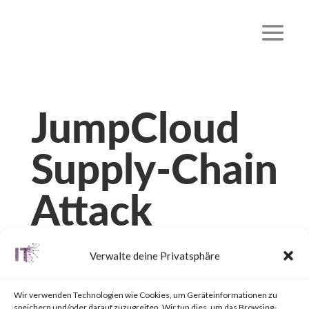
JumpCloud
Supply-Chain
Attack
von
|
25. Juli 2023
|
Unkategorisiert
|
0 Kommentare
Verwalte deine Privatsphäre
Wir verwenden Technologien wie Cookies, um Geräteinformationen zu
speichern und/oder darauf zuzugreifen. Wir tun dies, um das Browsing-