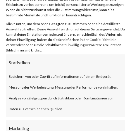
Facebook
0
Erlebnis zu verbessern und um (nicht) personalisierte Werbung anzuzeigen.
Wenn du nicht zustimmst oder die Zustimmung widerrufst, kann dies
bestimmte Merkmale und Funktionen beeinträchtigen.
Klicke unten, um dem oben Gesagten zuzustimmen oder eine detaillierte
What is JumpCloud?
Auswahl zu treffen. Deine Auswahl wird nur auf dieser Seite angewendet. Du
kannst deine Einstellungen jederzeit ändern, einschließlich des Widerrufs
deiner Einwilligung, indem du die Schaltflächen in der Cookie-Richtlinie
JumpCloud is a U.S. based IT
verwendest oder auf die Schaltfläche "Einwilligung verwalten" am unteren
Bildschirmrand klickst.
service provider that offers
Statistiken
central access control and
device management centralized
Speichern von oder Zugriff auf Informationen auf einem Endgerät,
user, device and application
Messung der Werbeleistung, Messung der Performance von Inhalten,
management for enterprises.
Analyse von Zielgruppen durch Statistiken oder Kombinationen von
Daten aus verschiedenen Quellen.
What is the Attack?
Marketing