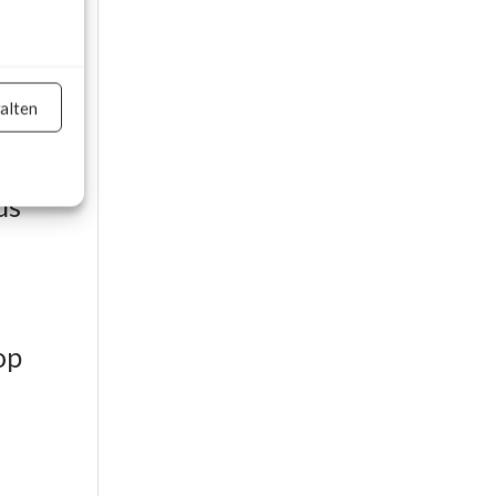
e,
alten
on
 is
us
er aktiv
op