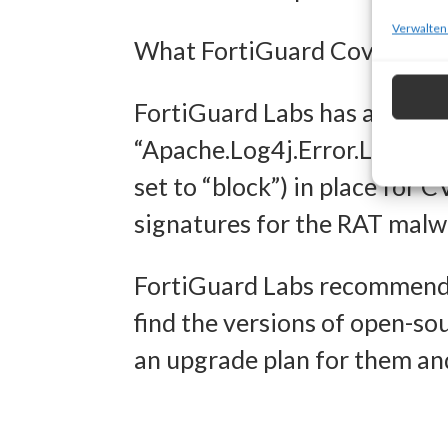
zur Ausw
Verwalten
What FortiGuard Coverage is
Verwendu
Personal
FortiGuard Labs has an IPS 
Entwick
“Apache.Log4j.Error.Log.Rem
Inhalten
set to “block”) in place for
signatures for the RAT malw
Eigens
FortiGuard Labs recommends
Abgleich
find the versions of open-sou
verschie
an upgrade plan for them and
übermitt
Gewähr