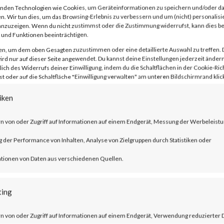
nden Technologien wie Cookies, um Geräteinformationen zu speichern und/oder da
n. Wir tun dies, um das Browsing-Erlebnis zu verbessern und um (nicht) personalisi
 the Lazarus threat actor group is seen
nzuzeigen. Wenn du nicht zustimmst oder die Zustimmung widerrufst, kann dies 
und Funktionen beeinträchtigen.
 Remote Access Trojan (RAT) malware. 
en, um dem oben Gesagten zuzustimmen oder eine detaillierte Auswahl zu treffen. 
rd nur auf dieser Seite angewendet. Du kannst deine Einstellungen jederzeit ändern
the Apache Log4j2 vulnerability (CVE-202
lich des Widerrufs deiner Einwilligung, indem du die Schaltflächen in der Cookie-Rich
 oder auf die Schaltfläche "Einwilligung verwalten" am unteren Bildschirmrand klick
ce compromised, it eventually creates a
hannel.
iken
n von oder Zugriff auf Informationen auf einem Endgerät, Messung der Werbeleistu
?
der Performance von Inhalten, Analyse von Zielgruppen durch Statistiken oder
tionen von Daten aus verschiedenen Quellen.
t updates in 2021 on
og4j/2.x/security.html. CISA has provide
ting
ulnerability at https://www.cisa.gov/new
lnerability-guidance.
n von oder Zugriff auf Informationen auf einem Endgerät, Verwendung reduzierter 