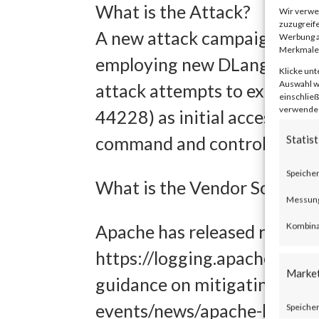
What is the Attack?
Wir verwe
zuzugreife
A new attack campaign led by
Werbung a
Merkmale 
employing new DLang-based
Klicke unt
Auswahl wi
attack attempts to exploit 
einschließ
verwendest
44228) as initial access. On
command and control (C2) c
Statist
Speicher
What is the Vendor Solution
Messung 
Kombina
Apache has released relevan
https://logging.apache.org/l
Marke
guidance on mitigating the v
events/news/apache-log4j-vu
Speicher