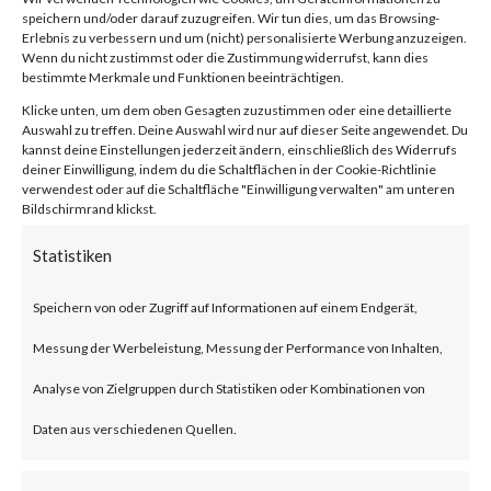
Vulnerability
speichern und/oder darauf zuzugreifen. Wir tun dies, um das Browsing-
Erlebnis zu verbessern und um (nicht) personalisierte Werbung anzuzeigen.
Wenn du nicht zustimmst oder die Zustimmung widerrufst, kann dies
(CVE-2024-
bestimmte Merkmale und Funktionen beeinträchtigen.
Klicke unten, um dem oben Gesagten zuzustimmen oder eine detaillierte
Auswahl zu treffen. Deine Auswahl wird nur auf dieser Seite angewendet. Du
21410)
kannst deine Einstellungen jederzeit ändern, einschließlich des Widerrufs
deiner Einwilligung, indem du die Schaltflächen in der Cookie-Richtlinie
verwendest oder auf die Schaltfläche "Einwilligung verwalten" am unteren
Bildschirmrand klickst.
von
|
17. Feb. 2024
|
Unkategorisiert
|
0 Kommentare
Statistiken
Speichern von oder Zugriff auf Informationen auf einem Endgerät,
Facebook
0
Messung der Werbeleistung, Messung der Performance von Inhalten,
Analyse von Zielgruppen durch Statistiken oder Kombinationen von
What is the Vulnerability?
Daten aus verschiedenen Quellen.
Microsoft disclosed a critical