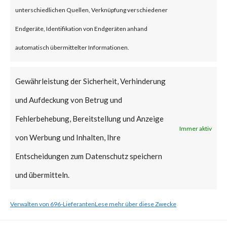
unterschiedlichen Quellen, Verknüpfung verschiedener
What is the Vendor Solution?
Endgeräte, Identifikation von Endgeräten anhand
Microsoft released a patch on
automatisch übermittelter Informationen.
Feb 13, 2024, as part of its
Gewährleistung der Sicherheit, Verhinderung
Patch Tuesday updates. Please
und Aufdeckung von Betrug und
follow the link to learn more
Fehlerbehebung, Bereitstellung und Anzeige
about mitigation steps. [ Link ]
Immer aktiv
von Werbung und Inhalten, Ihre
What FortiGuard Coverage is
Entscheidungen zum Datenschutz speichern
available?
und übermitteln.
FortiGuard Labs has an
Verwalten von 696-Lieferanten
Lese mehr über diese Zwecke
Endpoint Vulnerability