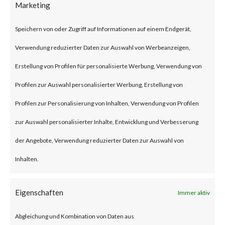
Marketing
security flaw in the Exchange
Server. Tracked as CVE-2024-
Speichern von oder Zugriff auf Informationen auf einem Endgerät,
21410, the issue has been
Verwendung reduzierter Daten zur Auswahl von Werbeanzeigen,
described as a privilege
Erstellung von Profilen für personalisierte Werbung, Verwendung von
escalation vulnerability. This
Profilen zur Auswahl personalisierter Werbung, Erstellung von
security flaw can let remote
Profilen zur Personalisierung von Inhalten, Verwendung von Profilen
unauthenticated threat actors
zur Auswahl personalisierter Inhalte, Entwicklung und Verbesserung
escalate privileges in NTLM
der Angebote, Verwendung reduzierter Daten zur Auswahl von
relay attacks against vulnerable
Inhalten.
Exchange Servers. Microsoft
reported that the flaw has been
Eigenschaften
Immer aktiv
actively exploited in the wild.
Abgleichung und Kombination von Daten aus