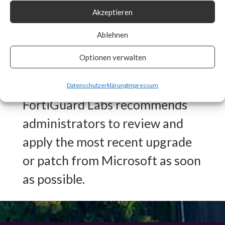
Akzeptieren
Signature in place for CVE-
2024-21410 to detect any
Ablehnen
vulnerable systems and auto
Optionen verwalten
patch if enabled.
Datenschutzerklärung
Impressum
FortiGuard Labs recommends
administrators to review and
apply the most recent upgrade
or patch from Microsoft as soon
as possible.