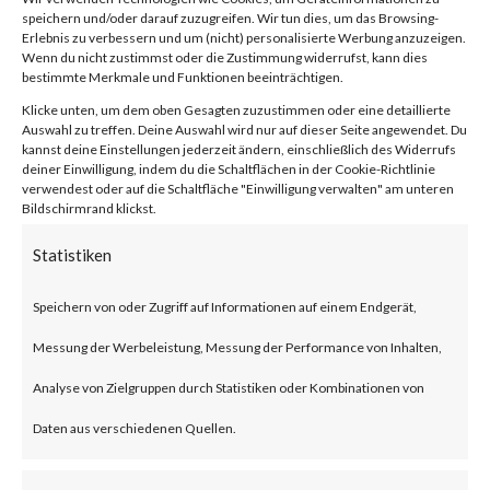
Vulnerability
speichern und/oder darauf zuzugreifen. Wir tun dies, um das Browsing-
Erlebnis zu verbessern und um (nicht) personalisierte Werbung anzuzeigen.
Wenn du nicht zustimmst oder die Zustimmung widerrufst, kann dies
(CVE-2024-
bestimmte Merkmale und Funktionen beeinträchtigen.
Klicke unten, um dem oben Gesagten zuzustimmen oder eine detaillierte
Auswahl zu treffen. Deine Auswahl wird nur auf dieser Seite angewendet. Du
21410)
kannst deine Einstellungen jederzeit ändern, einschließlich des Widerrufs
deiner Einwilligung, indem du die Schaltflächen in der Cookie-Richtlinie
verwendest oder auf die Schaltfläche "Einwilligung verwalten" am unteren
Bildschirmrand klickst.
von
|
17. Feb. 2024
|
Unkategorisiert
|
0 Kommentare
Statistiken
Speichern von oder Zugriff auf Informationen auf einem Endgerät,
Facebook
0
Messung der Werbeleistung, Messung der Performance von Inhalten,
Analyse von Zielgruppen durch Statistiken oder Kombinationen von
What is the Vulnerability?
Daten aus verschiedenen Quellen.
Microsoft disclosed a critical