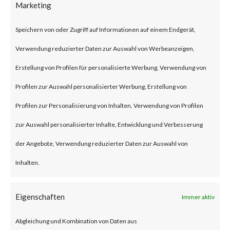
Marketing
security flaw in the Exchange
Server. Tracked as CVE-2024-
Speichern von oder Zugriff auf Informationen auf einem Endgerät,
21410, the issue has been
Verwendung reduzierter Daten zur Auswahl von Werbeanzeigen,
described as a privilege
Erstellung von Profilen für personalisierte Werbung, Verwendung von
escalation vulnerability. This
Profilen zur Auswahl personalisierter Werbung, Erstellung von
security flaw can let remote
Profilen zur Personalisierung von Inhalten, Verwendung von Profilen
unauthenticated threat actors
zur Auswahl personalisierter Inhalte, Entwicklung und Verbesserung
escalate privileges in NTLM
der Angebote, Verwendung reduzierter Daten zur Auswahl von
relay attacks against vulnerable
Inhalten.
Exchange Servers. Microsoft
reported that the flaw has been
Eigenschaften
Immer aktiv
actively exploited in the wild.
Abgleichung und Kombination von Daten aus