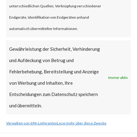
unterschiedlichen Quellen, Verknüpfung verschiedener
What is the Vendor Solution?
Endgeräte, Identifikation von Endgeräten anhand
Microsoft released a patch on
automatisch übermittelter Informationen.
Feb 13, 2024, as part of its
Gewährleistung der Sicherheit, Verhinderung
Patch Tuesday updates. Please
und Aufdeckung von Betrug und
follow the link to learn more
Fehlerbehebung, Bereitstellung und Anzeige
about mitigation steps. [ Link ]
Immer aktiv
von Werbung und Inhalten, Ihre
What FortiGuard Coverage is
Entscheidungen zum Datenschutz speichern
available?
und übermitteln.
FortiGuard Labs has an
Verwalten von 696-Lieferanten
Lese mehr über diese Zwecke
Endpoint Vulnerability