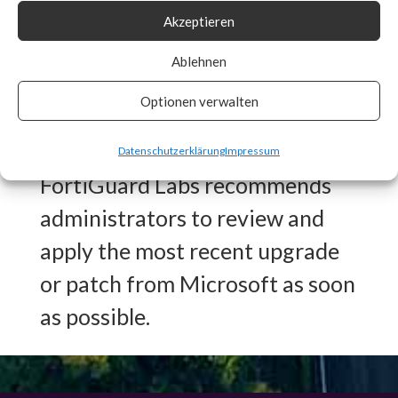
Akzeptieren
Signature in place for CVE-
2024-21410 to detect any
Ablehnen
vulnerable systems and auto
Optionen verwalten
patch if enabled.
Datenschutzerklärung
Impressum
FortiGuard Labs recommends
administrators to review and
apply the most recent upgrade
or patch from Microsoft as soon
as possible.