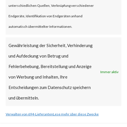
unterschiedlichen Quellen, Verknüpfung verschiedener
What is the Vendor Solution?
Endgeräte, Identifikation von Endgeräten anhand
Microsoft released a patch on
automatisch übermittelter Informationen.
Feb 13, 2024, as part of its
Gewährleistung der Sicherheit, Verhinderung
Patch Tuesday updates. Please
und Aufdeckung von Betrug und
follow the link to learn more
Fehlerbehebung, Bereitstellung und Anzeige
about mitigation steps. [ Link ]
Immer aktiv
von Werbung und Inhalten, Ihre
What FortiGuard Coverage is
Entscheidungen zum Datenschutz speichern
available?
und übermitteln.
FortiGuard Labs has an
Verwalten von 694-Lieferanten
Lese mehr über diese Zwecke
Endpoint Vulnerability