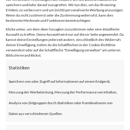
Vulnerability
speichern und/oder darauf zuzugreifen. Wir tun dies, um das Browsing-
Erlebnis zu verbessern und um (nicht) personalisierte Werbung anzuzeigen.
Wenn du nicht zustimmst oder die Zustimmung widerrufst, kann dies
(CVE-2024-
bestimmte Merkmale und Funktionen beeinträchtigen.
Klicke unten, um dem oben Gesagten zuzustimmen oder eine detaillierte
Auswahl zu treffen. Deine Auswahl wird nur auf dieser Seite angewendet. Du
21410)
kannst deine Einstellungen jederzeit ändern, einschließlich des Widerrufs
deiner Einwilligung, indem du die Schaltflächen in der Cookie-Richtlinie
verwendest oder auf die Schaltfläche "Einwilligung verwalten" am unteren
Bildschirmrand klickst.
von
|
18. Feb. 2024
|
Unkategorisiert
|
0 Kommentare
Statistiken
Speichern von oder Zugriff auf Informationen auf einem Endgerät,
Facebook
0
Messung der Werbeleistung, Messung der Performance von Inhalten,
Analyse von Zielgruppen durch Statistiken oder Kombinationen von
What is the Vulnerability?
Daten aus verschiedenen Quellen.
Microsoft disclosed a critical