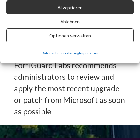
Akzeptieren
Signature in place for CVE-
2024-21410 to detect any
Ablehnen
vulnerable systems and auto
Optionen verwalten
patch if enabled.
Datenschutzerklärung
Impressum
FortiGuard Labs recommends
administrators to review and
apply the most recent upgrade
or patch from Microsoft as soon
as possible.