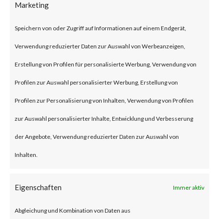
Marketing
security flaw in the Exchange
Server. Tracked as CVE-2024-
Speichern von oder Zugriff auf Informationen auf einem Endgerät,
21410, the issue has been
Verwendung reduzierter Daten zur Auswahl von Werbeanzeigen,
described as a privilege
Erstellung von Profilen für personalisierte Werbung, Verwendung von
escalation vulnerability. This
Profilen zur Auswahl personalisierter Werbung, Erstellung von
security flaw can let remote
Profilen zur Personalisierung von Inhalten, Verwendung von Profilen
unauthenticated threat actors
zur Auswahl personalisierter Inhalte, Entwicklung und Verbesserung
escalate privileges in NTLM
der Angebote, Verwendung reduzierter Daten zur Auswahl von
relay attacks against vulnerable
Inhalten.
Exchange Servers. Microsoft
reported that the flaw has been
Eigenschaften
Immer aktiv
actively exploited in the wild.
Abgleichung und Kombination von Daten aus