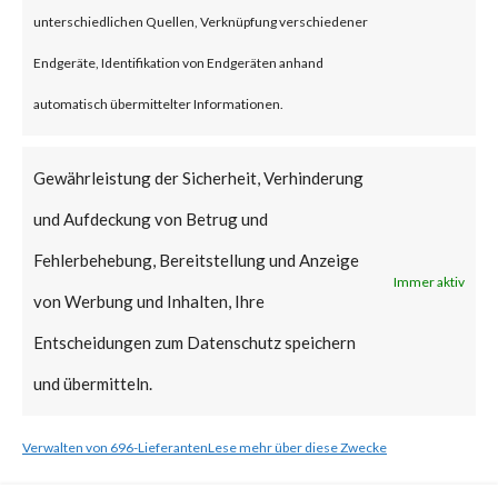
unterschiedlichen Quellen, Verknüpfung verschiedener
What is the Vendor Solution?
Endgeräte, Identifikation von Endgeräten anhand
Microsoft released a patch on
automatisch übermittelter Informationen.
Feb 13, 2024, as part of its
Gewährleistung der Sicherheit, Verhinderung
Patch Tuesday updates. Please
und Aufdeckung von Betrug und
follow the link to learn more
Fehlerbehebung, Bereitstellung und Anzeige
about mitigation steps. [ Link ]
Immer aktiv
von Werbung und Inhalten, Ihre
What FortiGuard Coverage is
Entscheidungen zum Datenschutz speichern
available?
und übermitteln.
FortiGuard Labs has an
Verwalten von 696-Lieferanten
Lese mehr über diese Zwecke
Endpoint Vulnerability