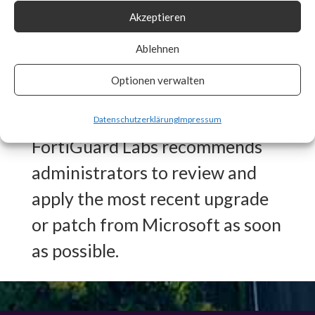
Akzeptieren
Signature in place for CVE-
2024-21410 to detect any
Ablehnen
vulnerable systems and auto
Optionen verwalten
patch if enabled.
Datenschutzerklärung
Impressum
FortiGuard Labs recommends
administrators to review and
apply the most recent upgrade
or patch from Microsoft as soon
as possible.