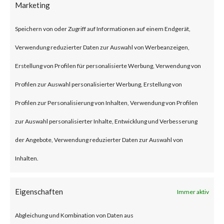
Marketing
security flaw in the Exchange
Server. Tracked as CVE-2024-
Speichern von oder Zugriff auf Informationen auf einem Endgerät,
21410, the issue has been
Verwendung reduzierter Daten zur Auswahl von Werbeanzeigen,
described as a privilege
Erstellung von Profilen für personalisierte Werbung, Verwendung von
escalation vulnerability. This
Profilen zur Auswahl personalisierter Werbung, Erstellung von
security flaw can let remote
Profilen zur Personalisierung von Inhalten, Verwendung von Profilen
unauthenticated threat actors
zur Auswahl personalisierter Inhalte, Entwicklung und Verbesserung
escalate privileges in NTLM
der Angebote, Verwendung reduzierter Daten zur Auswahl von
relay attacks against vulnerable
Inhalten.
Exchange Servers. Microsoft
reported that the flaw has been
Eigenschaften
Immer aktiv
actively exploited in the wild.
Abgleichung und Kombination von Daten aus