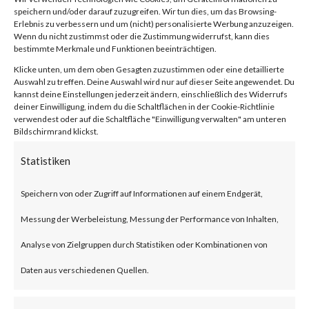
Vulnerability
speichern und/oder darauf zuzugreifen. Wir tun dies, um das Browsing-
Erlebnis zu verbessern und um (nicht) personalisierte Werbung anzuzeigen.
Wenn du nicht zustimmst oder die Zustimmung widerrufst, kann dies
(CVE-2024-
bestimmte Merkmale und Funktionen beeinträchtigen.
Klicke unten, um dem oben Gesagten zuzustimmen oder eine detaillierte
Auswahl zu treffen. Deine Auswahl wird nur auf dieser Seite angewendet. Du
21410)
kannst deine Einstellungen jederzeit ändern, einschließlich des Widerrufs
deiner Einwilligung, indem du die Schaltflächen in der Cookie-Richtlinie
verwendest oder auf die Schaltfläche "Einwilligung verwalten" am unteren
Bildschirmrand klickst.
von
|
18. Feb. 2024
|
Unkategorisiert
|
0 Kommentare
Statistiken
Speichern von oder Zugriff auf Informationen auf einem Endgerät,
Facebook
0
Messung der Werbeleistung, Messung der Performance von Inhalten,
Analyse von Zielgruppen durch Statistiken oder Kombinationen von
What is the Vulnerability?
Daten aus verschiedenen Quellen.
Microsoft disclosed a critical